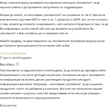
Моля, кликнете върху заглавията на отделните категории „бисквитки“, за да
научите повече и да промените настройките по подразбиране.
Искаме да знаете, че използваме „бисквитките“ на основание чл. 4а от Закона за
електронната търговия (ЗЕТ) и член 6, ал. 1, буква (е) от GDPR. Ако не сте съгласни
с това, можете да откажете съхраняването, като настроите браузъра си така, че да
Ви информира, когато някой сайт иска да запамети на устройството Ви
„бисквитки“, а Вие съответно да ги приемате или не.
Имайте предвид, че деактивирането на „бисквитките“ във Вашия браузър може
да ограничи функционалността на нашия сайт за Вас.
Строго необходими
Строго необходими
Вкл.
Изкл.
Тези бисквитки са задължителни и необходими, за да можете да зареждате сайта
безпроблемно и не могат да бъдат изключени. Основната им цел е запазването
на информация за сесията, докато разглеждате продуктите или друга
информация в магазина. Например – използваме „бисквитки“, за да съхраним
продуктите, които сте добавили в количката. Без този тип технологии нашият
онлайн магазин и услугата, която Ви предоставяме не би могла да оперира с
пълните си възможности и функционалности.
Бисквитки