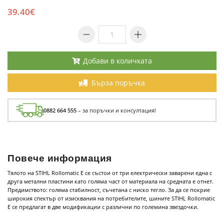
39.40€
Добави в количката
Бърза поръчка
0882 664 555
– за поръчки и консултация!
Повече информация
Тялото на STIHL Rollomatic E се състои от три електрически заварени една с
друга метални пластини като голяма част от материала на средната е отнет.
Предимството: голяма стабилност, съчетана с ниско тегло. За да се покрие
широкия спектър от изисквания на потребителите, шините STIHL Rollomatic
E се предлагат в две модификации с различни по големина звездочки.