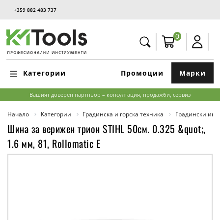
+359 882 483 737
0
Категории
Промоции
Марки
Вашият доверен партньор – консултация, продажби, сервиз
Начало
Категории
Градинска и горска техника
Градински инс
Шина за верижен трион STIHL 50см. 0.325 &quot;,
1.6 мм, 81, Rollomatic E