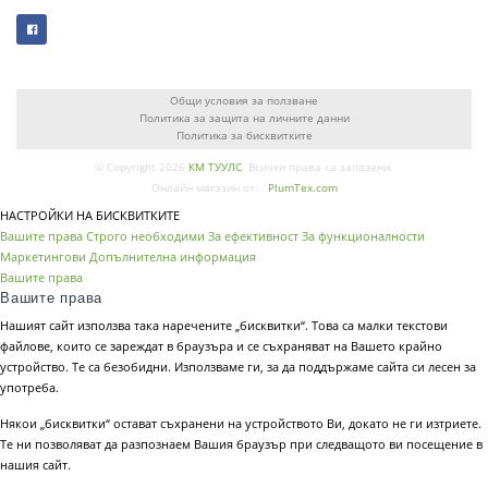
Общи условия за ползване
Политика за защита на личните данни
Политика за бисквитките
© Copyright 2026
КМ ТУУЛС
. Всички права са запазени.
Онлайн магазин от:
PlumTex.com
НАСТРОЙКИ НА БИСКВИТКИТЕ
Вашите права
Строго необходими
За ефективност
За функционалности
Маркетингови
Допълнителна информация
Вашите права
Вашите права
Нашият сайт използва така наречените „бисквитки“. Това са малки текстови
файлове, които се зареждат в браузъра и се съхраняват на Вашето крайно
устройство. Те са безобидни. Използваме ги, за да поддържаме сайта си лесен за
употреба.
Някои „бисквитки“ остават съхранени на устройството Ви, докато не ги изтриете.
Те ни позволяват да разпознаем Вашия браузър при следващото ви посещение в
нашия сайт.