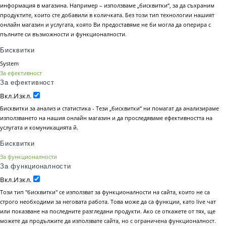
информация в магазина. Например – използваме „бисквитки“, за да съхраним
продуктите, които сте добавили в количката. Без този тип технологии нашият
онлайн магазин и услугата, която Ви предоставяме не би могла да оперира с
пълните си възможности и функционалности.
Бисквитки
System
За ефективност
За ефективност
Вкл.
Изкл.
Бисквитки за анализ и статистика - Тези „бисквитки“ ни помагат да анализираме
използването на нашия онлайн магазин и да проследяваме ефективността на
услугата и комуникацията й.
Бисквитки
За функционалности
За функционалности
Вкл.
Изкл.
Този тип "бисквитки" се използват за функционалности на сайта, които не са
строго необходими за неговата работа. Това може да са функции, като live чат
или показване на последните разгледани продукти. Ако се откажете от тях, ще
можете да продължите да използвате сайта, но с ограничена функционалност.