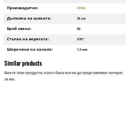
Производител:
STIHL
Дължина на шината:
35 см
Брой звена:
50
Стъпка на веригата:
3/8\"
Широчина на канала:
1.3 мм
Similar products
Вижте тези продукти, които биха могли да представляват интерес
за вас.