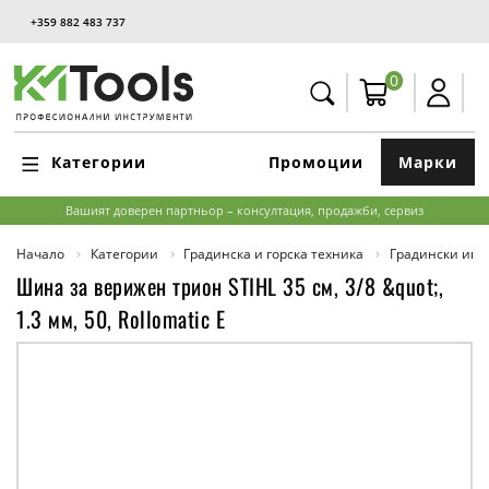
+359 882 483 737
0
Категории
Промоции
Марки
Вашият доверен партньор – консултация, продажби, сервиз
Начало
Категории
Градинска и горска техника
Градински инс
Шина за верижен трион STIHL 35 см, 3/8 &quot;,
1.3 мм, 50, Rollomatic E