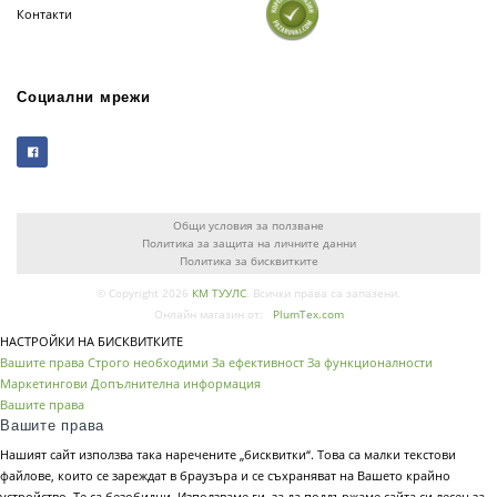
Контакти
Социални мрежи
Общи условия за ползване
Политика за защита на личните данни
Политика за бисквитките
© Copyright 2026
КМ ТУУЛС
. Всички права са запазени.
Онлайн магазин от:
PlumTex.com
НАСТРОЙКИ НА БИСКВИТКИТЕ
Вашите права
Строго необходими
За ефективност
За функционалности
Маркетингови
Допълнителна информация
Вашите права
Вашите права
Нашият сайт използва така наречените „бисквитки“. Това са малки текстови
файлове, които се зареждат в браузъра и се съхраняват на Вашето крайно
устройство. Те са безобидни. Използваме ги, за да поддържаме сайта си лесен за