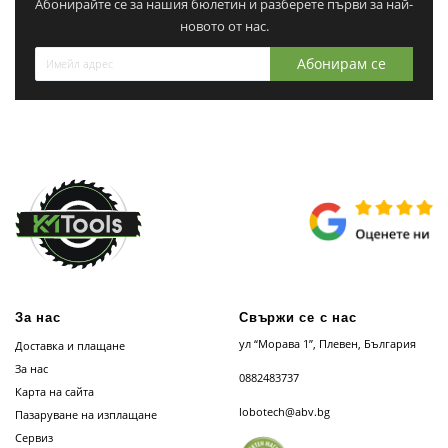
Абонирайте се за нашия бюлетин и разберете първи за най-
новото от нас.
Абонирам се
За нас
Свържи се с нас
ул “Морава 1”, Плевен, България
Доставка и плащане
За нас
0882483737
Карта на сайта
lobotech@abv.bg
Пазаруване на изплащане
Сервиз