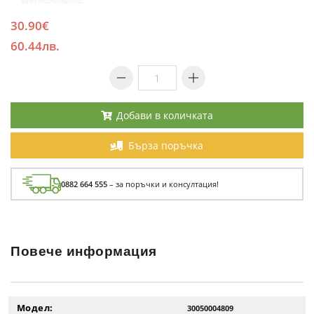
30.90€
60.44лв.
Добави в количката
Бърза поръчка
0882 664 555
– за поръчки и консултация!
Повече информация
Модел:
30050004809