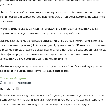
употреба.
Някои „бисквитки“ остават съхранени на устройството Ви, докато не ги изтриете.
Те ни позволяват да разпознаем Вашия браузър при следващото ви посещение в
нашия сайт.
Моля, кликнете върху заглавията на отделните категории „бисквитки“, за да
научите повече и да промените настройките по подразбиране.
Искаме да знаете, че използваме „бисквитките“ на основание чл. 4а от Закона за
електронната търговия (ЗЕТ) и член 6, ал. 1, буква (е) от GDPR. Ако не сте съгласни
с това, можете да откажете съхраняването, като настроите браузъра си така, че да
Ви информира, когато някой сайт иска да запамети на устройството Ви
„бисквитки“, а Вие съответно да ги приемате или не.
Имайте предвид, че деактивирането на „бисквитките“ във Вашия браузър може
да ограничи функционалността на нашия сайт за Вас.
Строго необходими
Строго необходими
Вкл.
Изкл.
Тези бисквитки са задължителни и необходими, за да можете да зареждате сайта
безпроблемно и не могат да бъдат изключени. Основната им цел е запазването
на информация за сесията, докато разглеждате продуктите или друга