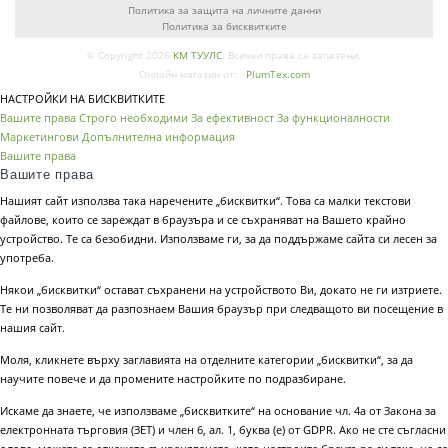
Политика за защита на личните данни
Политика за бисквитките
© Copyright 2026
КМ ТУУЛС
. Всички права са запазени.
Онлайн магазин от:
PlumTex.com
НАСТРОЙКИ НА БИСКВИТКИТЕ
Вашите права
Строго необходими
За ефективност
За функционалности
Маркетингови
Допълнителна информация
Вашите права
Вашите права
Нашият сайт използва така наречените „бисквитки“. Това са малки текстови
файлове, които се зареждат в браузъра и се съхраняват на Вашето крайно
устройство. Те са безобидни. Използваме ги, за да поддържаме сайта си лесен за
употреба.
Някои „бисквитки“ остават съхранени на устройството Ви, докато не ги изтриете.
Те ни позволяват да разпознаем Вашия браузър при следващото ви посещение в
нашия сайт.
Моля, кликнете върху заглавията на отделните категории „бисквитки“, за да
научите повече и да промените настройките по подразбиране.
Искаме да знаете, че използваме „бисквитките“ на основание чл. 4а от Закона за
електронната търговия (ЗЕТ) и член 6, ал. 1, буква (е) от GDPR. Ако не сте съгласни