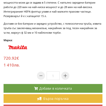
мощността може да се задава в 5 степени. С напълно заредени батерии
работи до 220 мин на най-ниска мощност и до 28 мин на най-висока.
Интегрираният HEPA филтър улавя и най-малките прахови частици.
Резервоарът й е с капацитет 15 л.
Доставя се без батерии и зарядно устройство, с телескопична тръба, извита
тръба със заключващ механизъм, накрайник за под, тесен накрайник за
ъгли, маркуч ф 32 мм и 10 найлонови торби.
Марка:
720.92€
1 410лв.
Добави в количката
Бърза поръчка