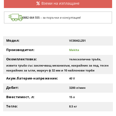
Вземи на изплащане
0882 664 555
– за поръчки и консултация!
Модел:
VC004GLZ01
Производител:
Makita
Окомплектовка:
телескопична тръба,
извита тръба със заключващ механизъм, накрайник за под, тесен
накрайник за ъгли, маркуч ф 32 мм и 10 найлонови торби
Акум.батерия-напрежение:
40 V
Дебит:
3200 л/мин
Вместимост, л:
15 л
Тегло:
8.5 кг