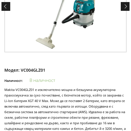
Модел:
VC004GLZ01
В наличност
Наличност:
Makita VC004GLZ01 е изключително мощна и безшумна акумулаторна
прахосмукачка за сухо почистване, с безчетков мотор, който се захранва с
Li-Ion батерия XGT 40 V Max. Може да се поставят 2 батерии, като втората се
включва автоматично, след като първата се изтощи. Оборудвана е с
безжична система за автоматично стартиране (AWS). Идеална е за работа на
скеле, работни платформи и строителни обекти при рязане, фрезоване,
шлайфане и рендосване на дърво, както и при пробиване до 16 мм в
съдържащи кварц материали като камък и бетон. Дебитът й е 3200 л/мин, а