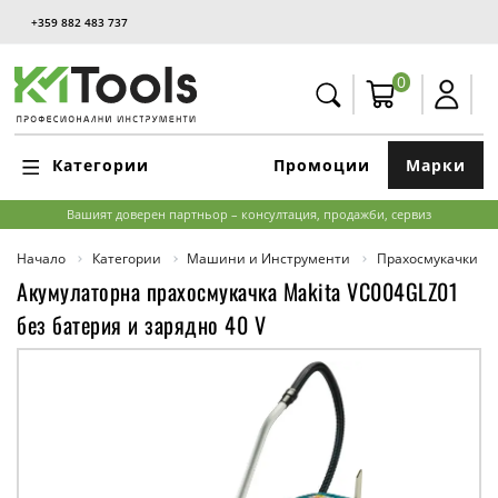
+359 882 483 737
0
Категории
Промоции
Марки
Вашият доверен партньор – консултация, продажби, сервиз
Начало
Категории
Машини и Инструменти
Прахосмукачки
Акумулаторна прахосмукачка Makita VC004GLZ01
без батерия и зарядно 40 V