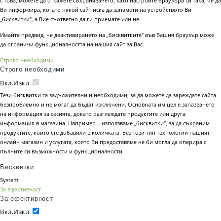
с това, можете да откажете съхраняването, като настроите браузъра си така, че да
Ви информира, когато някой сайт иска да запамети на устройството Ви
„бисквитки“, а Вие съответно да ги приемате или не.
Имайте предвид, че деактивирането на „бисквитките“ във Вашия браузър може
да ограничи функционалността на нашия сайт за Вас.
Строго необходими
Строго необходими
Вкл.
Изкл.
Тези бисквитки са задължителни и необходими, за да можете да зареждате сайта
безпроблемно и не могат да бъдат изключени. Основната им цел е запазването
на информация за сесията, докато разглеждате продуктите или друга
информация в магазина. Например – използваме „бисквитки“, за да съхраним
продуктите, които сте добавили в количката. Без този тип технологии нашият
онлайн магазин и услугата, която Ви предоставяме не би могла да оперира с
пълните си възможности и функционалности.
Бисквитки
System
За ефективност
За ефективност
Вкл.
Изкл.