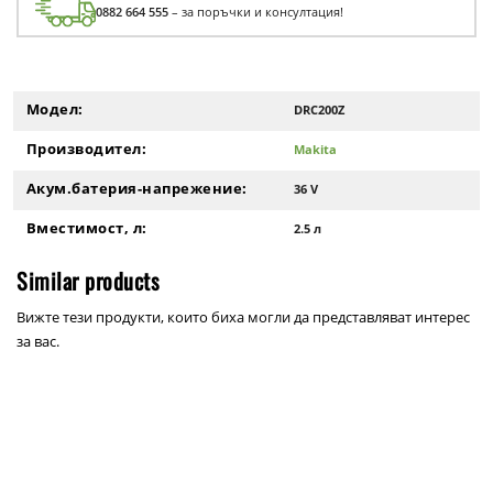
0882 664 555
– за поръчки и консултация!
Модел:
DRC200Z
Производител:
Makita
Акум.батерия-напрежение:
36 V
Вместимост, л:
2.5 л
Similar products
Вижте тези продукти, които биха могли да представляват интерес
за вас.