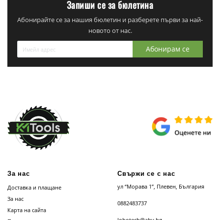
Запиши се за бюлетина
Абонирайте се за нашия бюлетин и разберете първи за най-
новото от нас.
Абонирам се
За нас
Свържи се с нас
ул “Морава 1”, Плевен, България
Доставка и плащане
За нас
0882483737
Карта на сайта
lobotech@abv.bg