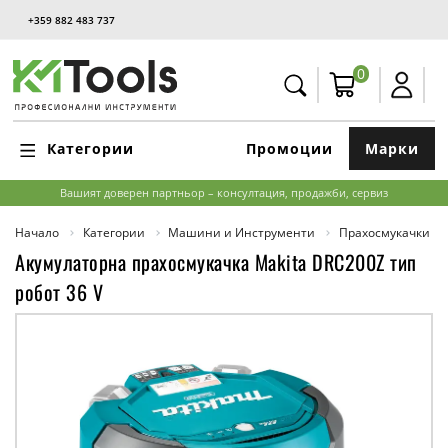
+359 882 483 737
0
Категории
Промоции
Марки
Вашият доверен партньор – консултация, продажби, сервиз
Начало
Категории
Машини и Инструменти
Прахосмукачки
Акумулаторна прахосмукачка Makita DRC200Z тип
робот 36 V