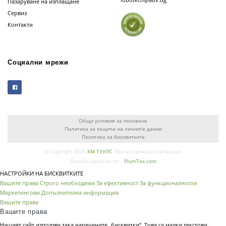
Пазаруване на изплащане
Сервиз
Контакти
Социални мрежи
Общи условия за ползване
Политика за защита на личните данни
Политика за бисквитките
© Copyright 2026
КМ ТУУЛС
. Всички права са запазени.
Онлайн магазин от:
PlumTex.com
НАСТРОЙКИ НА БИСКВИТКИТЕ
Вашите права
Строго необходими
За ефективност
За функционалности
Маркетингови
Допълнителна информация
Вашите права
Вашите права
Нашият сайт използва така наречените „бисквитки“. Това са малки текстови