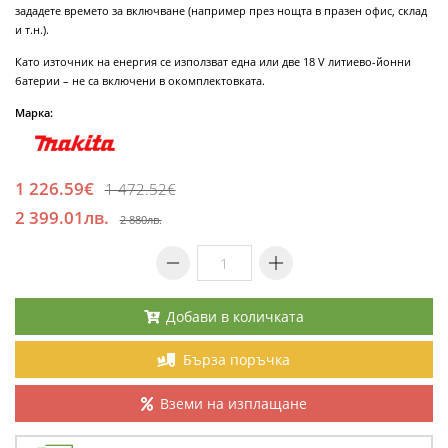
зададете времето за включване (например през нощта в празен офис, склад
и т.н.).
Като източник на енергия се използват една или две 18 V литиево-йонни
батерии – не са включени в окомплектовката.
Марка:
1 226.59€
1 472.52€
2 399.01лв.
2 880лв.
Добави в количката
Бърза поръчка
Вземи на изплащане