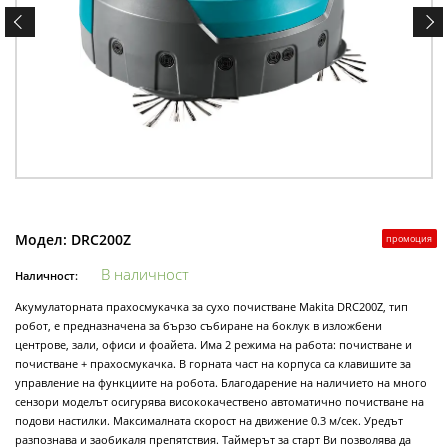
Модел:
DRC200Z
промоция
В наличност
Наличност:
Акумулаторната прахосмукачка за сухо почистване Makita DRC200Z, тип
робот, е предназначена за бързо събиране на боклук в изложбени
центрове, зали, офиси и фоайета. Има 2 режима на работа: почистване и
почистване + прахосмукачка. В горната част на корпуса са клавишите за
управление на функциите на робота. Благодарение на наличието на много
сензори моделът осигурява висококачествено автоматично почистване на
подови настилки. Максималната скорост на движение 0.3 м/сек. Уредът
разпознава и заобикаля препятствия. Таймерът за старт Ви позволява да