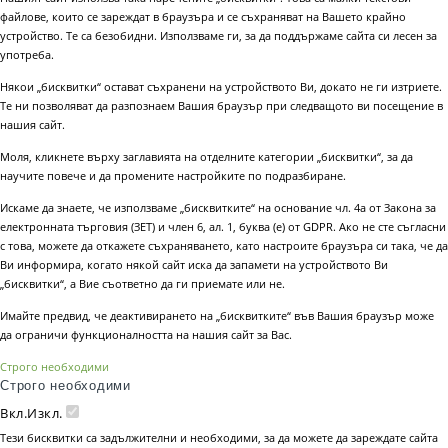
файлове, които се зареждат в браузъра и се съхраняват на Вашето крайно
устройство. Те са безобидни. Използваме ги, за да поддържаме сайта си лесен за
употреба.
Някои „бисквитки“ остават съхранени на устройството Ви, докато не ги изтриете.
Те ни позволяват да разпознаем Вашия браузър при следващото ви посещение в
нашия сайт.
Моля, кликнете върху заглавията на отделните категории „бисквитки“, за да
научите повече и да промените настройките по подразбиране.
Искаме да знаете, че използваме „бисквитките“ на основание чл. 4а от Закона за
електронната търговия (ЗЕТ) и член 6, ал. 1, буква (е) от GDPR. Ако не сте съгласни
с това, можете да откажете съхраняването, като настроите браузъра си така, че да
Ви информира, когато някой сайт иска да запамети на устройството Ви
„бисквитки“, а Вие съответно да ги приемате или не.
Имайте предвид, че деактивирането на „бисквитките“ във Вашия браузър може
да ограничи функционалността на нашия сайт за Вас.
Строго необходими
Строго необходими
Вкл.
Изкл.
Тези бисквитки са задължителни и необходими, за да можете да зареждате сайта