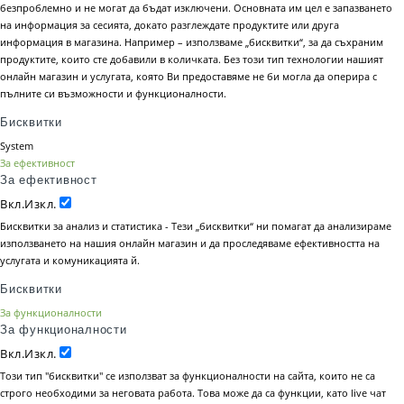
безпроблемно и не могат да бъдат изключени. Основната им цел е запазването
на информация за сесията, докато разглеждате продуктите или друга
информация в магазина. Например – използваме „бисквитки“, за да съхраним
продуктите, които сте добавили в количката. Без този тип технологии нашият
онлайн магазин и услугата, която Ви предоставяме не би могла да оперира с
пълните си възможности и функционалности.
Бисквитки
System
За ефективност
За ефективност
Вкл.
Изкл.
Бисквитки за анализ и статистика - Тези „бисквитки“ ни помагат да анализираме
използването на нашия онлайн магазин и да проследяваме ефективността на
услугата и комуникацията й.
Бисквитки
За функционалности
За функционалности
Вкл.
Изкл.
Този тип "бисквитки" се използват за функционалности на сайта, които не са
строго необходими за неговата работа. Това може да са функции, като live чат