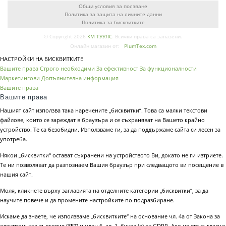
Общи условия за ползване
Политика за защита на личните данни
Политика за бисквитките
© Copyright 2026
КМ ТУУЛС
. Всички права са запазени.
Онлайн магазин от:
PlumTex.com
НАСТРОЙКИ НА БИСКВИТКИТЕ
Вашите права
Строго необходими
За ефективност
За функционалности
Маркетингови
Допълнителна информация
Вашите права
Вашите права
Нашият сайт използва така наречените „бисквитки“. Това са малки текстови
файлове, които се зареждат в браузъра и се съхраняват на Вашето крайно
устройство. Те са безобидни. Използваме ги, за да поддържаме сайта си лесен за
употреба.
Някои „бисквитки“ остават съхранени на устройството Ви, докато не ги изтриете.
Те ни позволяват да разпознаем Вашия браузър при следващото ви посещение в
нашия сайт.
Моля, кликнете върху заглавията на отделните категории „бисквитки“, за да
научите повече и да промените настройките по подразбиране.
Искаме да знаете, че използваме „бисквитките“ на основание чл. 4а от Закона за
електронната търговия (ЗЕТ) и член 6, ал. 1, буква (е) от GDPR. Ако не сте съгласни