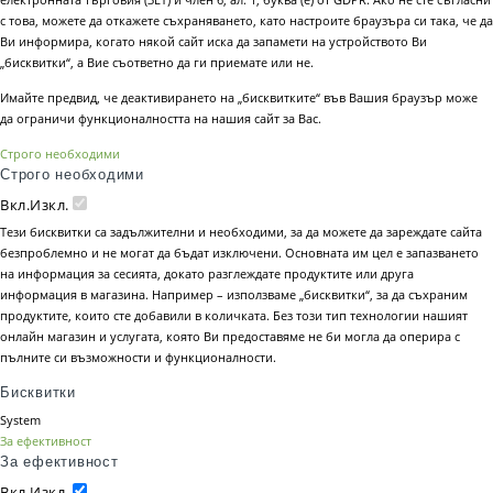
с това, можете да откажете съхраняването, като настроите браузъра си така, че да
Ви информира, когато някой сайт иска да запамети на устройството Ви
„бисквитки“, а Вие съответно да ги приемате или не.
Имайте предвид, че деактивирането на „бисквитките“ във Вашия браузър може
да ограничи функционалността на нашия сайт за Вас.
Строго необходими
Строго необходими
Вкл.
Изкл.
Тези бисквитки са задължителни и необходими, за да можете да зареждате сайта
безпроблемно и не могат да бъдат изключени. Основната им цел е запазването
на информация за сесията, докато разглеждате продуктите или друга
информация в магазина. Например – използваме „бисквитки“, за да съхраним
продуктите, които сте добавили в количката. Без този тип технологии нашият
онлайн магазин и услугата, която Ви предоставяме не би могла да оперира с
пълните си възможности и функционалности.
Бисквитки
System
За ефективност
За ефективност
Вкл.
Изкл.