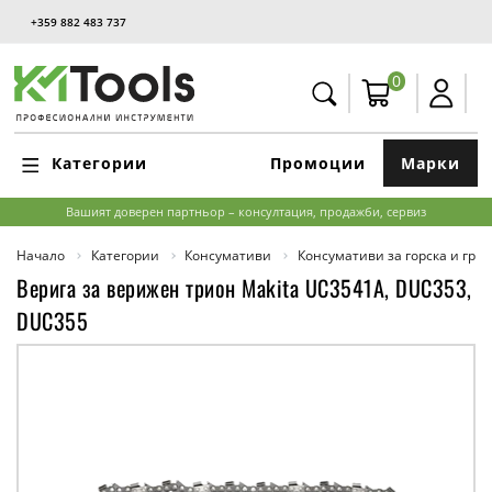
+359 882 483 737
0
Категории
Промоции
Марки
Вашият доверен партньор – консултация, продажби, сервиз
Начало
Категории
Консумативи
Консумативи за горска и гра
Верига за верижен трион Makita UC3541A, DUC353,
DUC355