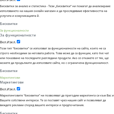
Бисквитки за анализ и статистика - Тези „бисквитки“ ни помагат да анализираме
използването на нашия онлайн магазин и да проследяваме ефективността на
услугата и комуникацията й.
Бисквитки
За функционалности
За функционалности
Вкл.
Изкл.
Този тип "бисквитки" се използват за функционалности на сайта, които не са
строго необходими за неговата работа. Това може да са функции, като live чат
или показване на последните разгледани продукти. Ако се откажете от тях, ще
можете да продължите да използвате сайта, но с ограничена функционалност.
Бисквитки
Маркетингови
Маркетингови
Вкл.
Изкл.
Маркетинговите "бисквитки" ни позволяват да пригодим маркетинга си към Вас и
Вашите собствени интереси. Те се поставят чрез нашия сайт и позволяват да
виждате реклами според вашите интереси и предпочитания.
Бисквитки