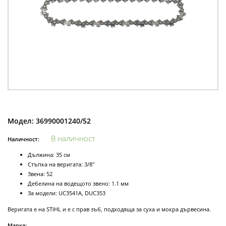
Модел:
36990001240/52
В наличност
Наличност:
Дължина: 35 см
Стъпка на веригата: 3/8"
Звена: 52
Дебелина на водещото звено: 1.1 мм
За модели: UC3541A, DUC353
Веригата е на STIHL и е с прав зъб, подходяща за суха и мокра дървесина.
Марка: