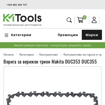
+359 882 483 737
0
Категории
Промоции
Марки
Вашият доверен партньор – консултация, продажби, сервиз
Начало
Категории
Консумативи
Консумативи за горска и гра
Верига за верижен трион Makita DUC353 DUC355