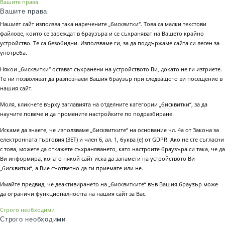
Вашите права
Вашите права
Нашият сайт използва така наречените „бисквитки“. Това са малки текстови
файлове, които се зареждат в браузъра и се съхраняват на Вашето крайно
устройство. Те са безобидни. Използваме ги, за да поддържаме сайта си лесен за
употреба.
Някои „бисквитки“ остават съхранени на устройството Ви, докато не ги изтриете.
Те ни позволяват да разпознаем Вашия браузър при следващото ви посещение в
нашия сайт.
Моля, кликнете върху заглавията на отделните категории „бисквитки“, за да
научите повече и да промените настройките по подразбиране.
Искаме да знаете, че използваме „бисквитките“ на основание чл. 4а от Закона за
електронната търговия (ЗЕТ) и член 6, ал. 1, буква (е) от GDPR. Ако не сте съгласни
с това, можете да откажете съхраняването, като настроите браузъра си така, че да
Ви информира, когато някой сайт иска да запамети на устройството Ви
„бисквитки“, а Вие съответно да ги приемате или не.
Имайте предвид, че деактивирането на „бисквитките“ във Вашия браузър може
да ограничи функционалността на нашия сайт за Вас.
Строго необходими
Строго необходими