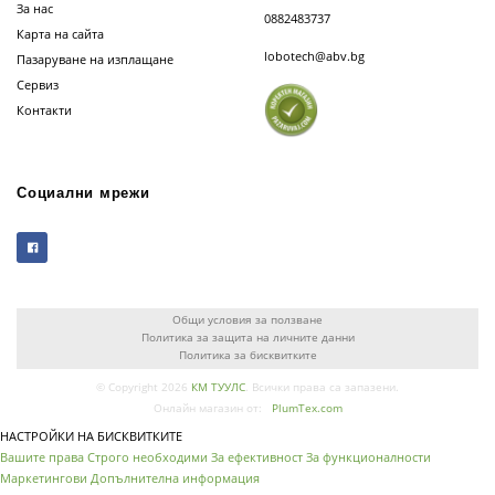
За нас
0882483737
Карта на сайта
lobotech@abv.bg
Пазаруване на изплащане
Сервиз
Контакти
Социални мрежи
Общи условия за ползване
Политика за защита на личните данни
Политика за бисквитките
© Copyright 2026
КМ ТУУЛС
. Всички права са запазени.
Онлайн магазин от:
PlumTex.com
НАСТРОЙКИ НА БИСКВИТКИТЕ
Вашите права
Строго необходими
За ефективност
За функционалности
Маркетингови
Допълнителна информация