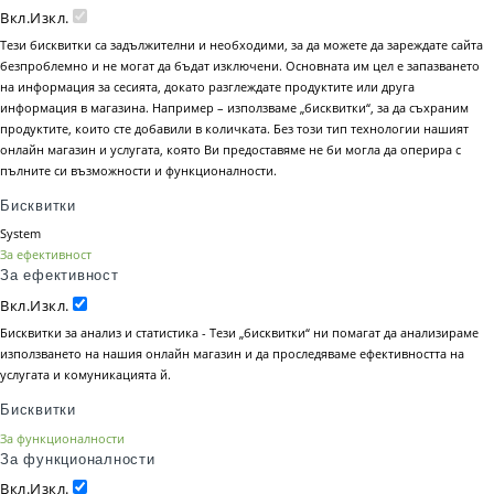
Вкл.
Изкл.
Тези бисквитки са задължителни и необходими, за да можете да зареждате сайта
безпроблемно и не могат да бъдат изключени. Основната им цел е запазването
на информация за сесията, докато разглеждате продуктите или друга
информация в магазина. Например – използваме „бисквитки“, за да съхраним
продуктите, които сте добавили в количката. Без този тип технологии нашият
онлайн магазин и услугата, която Ви предоставяме не би могла да оперира с
пълните си възможности и функционалности.
Бисквитки
System
За ефективност
За ефективност
Вкл.
Изкл.
Бисквитки за анализ и статистика - Тези „бисквитки“ ни помагат да анализираме
използването на нашия онлайн магазин и да проследяваме ефективността на
услугата и комуникацията й.
Бисквитки
За функционалности
За функционалности
Вкл.
Изкл.