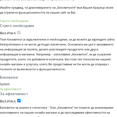
Имайте предвид, че деактивирането на „бисквитките“ във Вашия браузър може
да ограничи функционалността на нашия сайт за Вас.
Строго необходими
Строго необходими
Вкл.
Изкл.
Тези бисквитки са задължителни и необходими, за да можете да зареждате сайта
безпроблемно и не могат да бъдат изключени. Основната им цел е запазването
на информация за сесията, докато разглеждате продуктите или друга
информация в магазина. Например – използваме „бисквитки“, за да съхраним
продуктите, които сте добавили в количката. Без този тип технологии нашият
онлайн магазин и услугата, която Ви предоставяме не би могла да оперира с
пълните си възможности и функционалности.
Бисквитки
System
За ефективност
За ефективност
Вкл.
Изкл.
Бисквитки за анализ и статистика - Тези „бисквитки“ ни помагат да анализираме
използването на нашия онлайн магазин и да проследяваме ефективността на