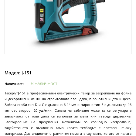
Модел:
J-151
В наличност
Наличност:
ТакерътJ-151 е професионален електрически такер за закрепване на фолиа
и декоративни ленти на строителната площадка, в работилницата и цеха.
Забива скоби тип D и G с дължина 6-14 мм и пирони тип E с дължина до 16
мм със скорост 20 уд./мин. Силата на забиване може да се регулира в
зависимост от това дали се използва за мека или твърда дървесина.
Благодарение на предпазния механизъм за свободно изстрелване,
задействането е възможно само когато телбодът е поставен върху
материала. Дистанционен огранчител помага в случаите, когато се налага