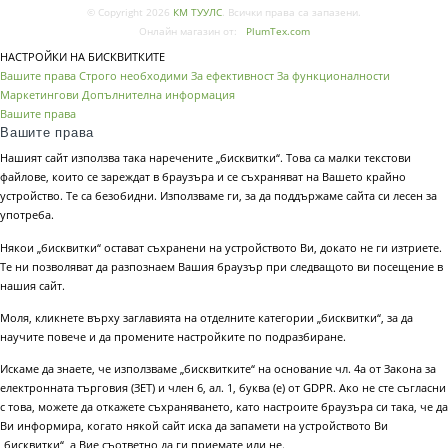
© Copyright 2026
КМ ТУУЛС
. Всички права са запазени.
Онлайн магазин от:
PlumTex.com
НАСТРОЙКИ НА БИСКВИТКИТЕ
Вашите права
Строго необходими
За ефективност
За функционалности
Маркетингови
Допълнителна информация
Вашите права
Вашите права
Нашият сайт използва така наречените „бисквитки“. Това са малки текстови
файлове, които се зареждат в браузъра и се съхраняват на Вашето крайно
устройство. Те са безобидни. Използваме ги, за да поддържаме сайта си лесен за
употреба.
Някои „бисквитки“ остават съхранени на устройството Ви, докато не ги изтриете.
Те ни позволяват да разпознаем Вашия браузър при следващото ви посещение в
нашия сайт.
Моля, кликнете върху заглавията на отделните категории „бисквитки“, за да
научите повече и да промените настройките по подразбиране.
Искаме да знаете, че използваме „бисквитките“ на основание чл. 4а от Закона за
електронната търговия (ЗЕТ) и член 6, ал. 1, буква (е) от GDPR. Ако не сте съгласни
с това, можете да откажете съхраняването, като настроите браузъра си така, че да
Ви информира, когато някой сайт иска да запамети на устройството Ви
„бисквитки“, а Вие съответно да ги приемате или не.