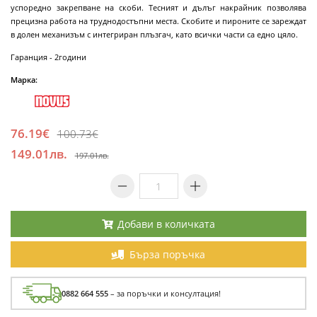
успоредно закрепване на скоби. Тесният и дълъг накрайник позволява
прецизна работа на труднодостъпни места. Скобите и пироните се зареждат
в долен механизъм с интегриран плъзгач, като всички части са едно цяло.
Гаранция - 2години
Марка:
76.19€
100.73€
149.01лв.
197.01лв.
Добави в количката
Бърза поръчка
0882 664 555
– за поръчки и консултация!