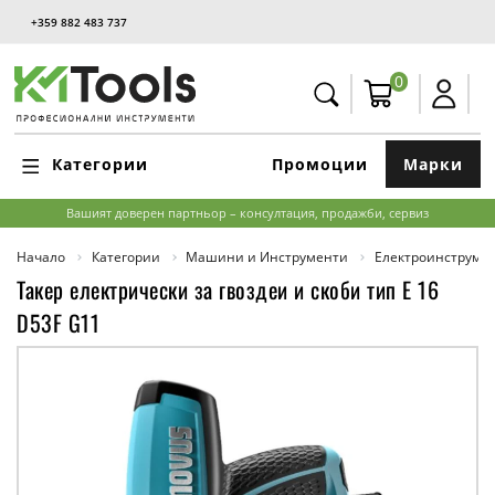
+359 882 483 737
0
Категории
Промоции
Марки
Вашият доверен партньор – консултация, продажби, сервиз
Начало
Категории
Машини и Инструменти
Електроинструме
Такер електрически за гвоздеи и скоби тип E 16
D53F G11