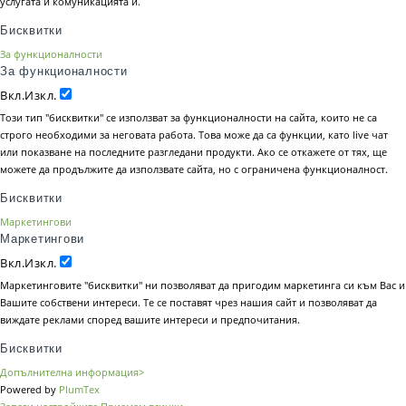
услугата и комуникацията й.
Бисквитки
За функционалности
За функционалности
Вкл.
Изкл.
Този тип "бисквитки" се използват за функционалности на сайта, които не са
строго необходими за неговата работа. Това може да са функции, като live чат
или показване на последните разгледани продукти. Ако се откажете от тях, ще
можете да продължите да използвате сайта, но с ограничена функционалност.
Бисквитки
Маркетингови
Маркетингови
Вкл.
Изкл.
Маркетинговите "бисквитки" ни позволяват да пригодим маркетинга си към Вас и
Вашите собствени интереси. Те се поставят чрез нашия сайт и позволяват да
виждате реклами според вашите интереси и предпочитания.
Бисквитки
Допълнителна информация>
Powered by
PlumTex