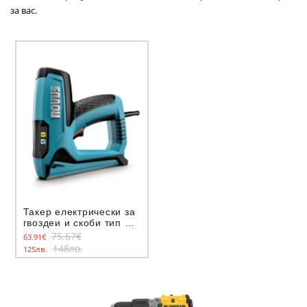
за вас.
Такер електрически за
гвоздеи и скоби тип E
16 тип A53
75.67€
63.91€
148лв.
125лв.