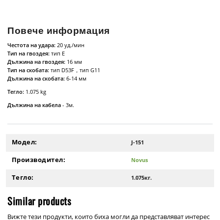
Повече информация
Честота на удара:
20 уд./мин
Тип на гвоздея:
тип E
Дължина на гвоздея:
16 мм
Тип на скобата:
тип D53F，тип G11
Дължина на скобата:
6-14 мм
Тегло:
1.075 kg
Дължина на кабела
- 3м.
Модел:
J-151
Производител:
Novus
Тегло:
1.075кг.
Similar products
Вижте тези продукти, които биха могли да представляват интерес