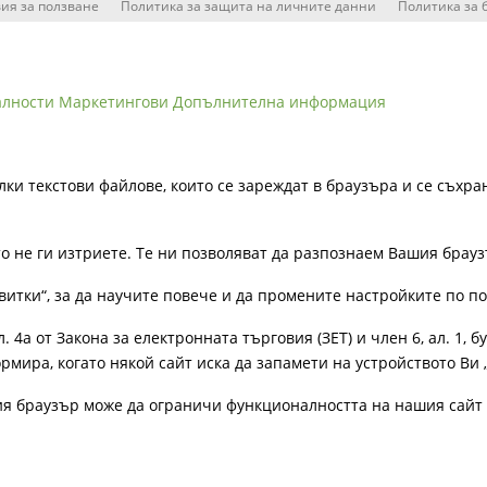
ия за ползване
Политика за защита на личните данни
Политика за 
алности
Маркетингови
Допълнителна информация
лки текстови файлове, които се зареждат в браузъра и се съхра
ато не ги изтриете. Те ни позволяват да разпознаем Вашия бра
витки“, за да научите повече и да промените настройките по п
4а от Закона за електронната търговия (ЗЕТ) и член 6, ал. 1, бу
рмира, когато някой сайт иска да запамети на устройството Ви 
ия браузър може да ограничи функционалността на нашия сайт 