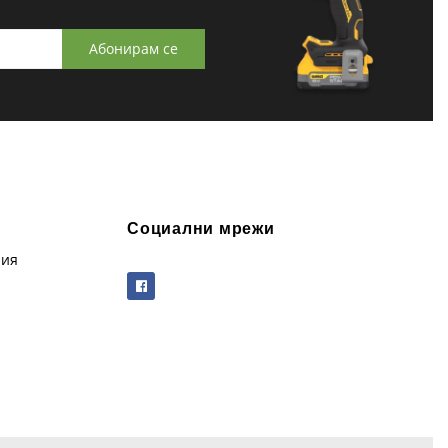
Абонирам се
Социални мрежи
рия