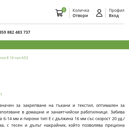
0
Количка
Профил
Отвори
Вход
359 882 483 737
тип E 16 тип A53
т
значен за закрепване на тъкани и текстил, оптимален за
зползване в домашни и занаятчийски работилници. Забива
 6-14 мм и пирони тип E с дължина 16 мм със скорост 20 уд./
а, с тесен и дълъг накрайник, който позволява прецизна