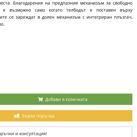
еста. Благодарение на предпазния механизъм за свободно
то е възможно само когато телбодът е поставен върху
ите се зареждат в долен механизъм с интегриран плъзгач,
ло.
Добави в количката
Бърза поръчка
оръчки и консултация!