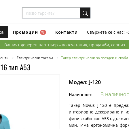
ка
Промоции
%
Контакти
Свържете се с нас:
+
Вашият доверен партньор – консултация, продажби, сервиз
менти
Електрически такери
Такер електрически за гвоздеи и скоби 
 16 тип A53
Модел:
J-120
В наличнос
Наличност:
Такер Novus J-120 е предна
интериорно декориране и и
фини скоби тип А53 с дължина
мин. Има ергономична форм