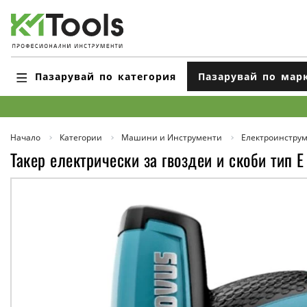
Пазарувай по категория
Пазарувай по мар
Начало
Категории
Машини и Инструменти
Електроинстру
Такер електрически за гвоздеи и скоби тип E