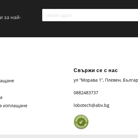
 за най-
Свържи се с нас
ул “Морава 1”, Плевен, Бълга
лащане
0882483737
та
lobotech@abv.bg
на изплащане