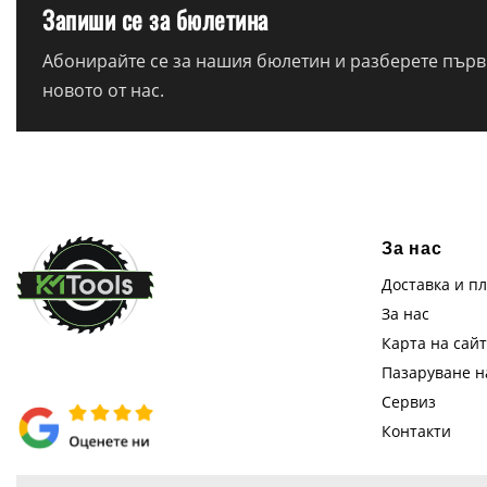
Запиши се за бюлетина
Абонирайте се за нашия бюлетин и разберете първи
новото от нас.
За нас
Доставка и п
За нас
Карта на сай
Пазаруване 
Сервиз
Контакти