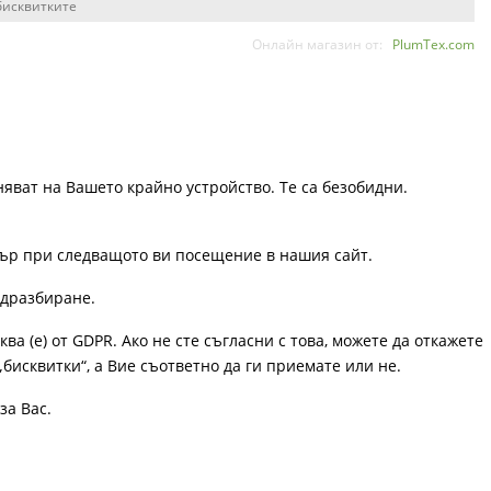
бисквитките
Онлайн магазин от:
PlumTex.com
няват на Вашето крайно устройство. Те са безобидни.
узър при следващото ви посещение в нашия сайт.
одразбиране.
ква (е) от GDPR. Ако не сте съгласни с това, можете да откажете
„бисквитки“, а Вие съответно да ги приемате или не.
за Вас.