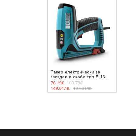
Такер електрически за
гвоздеи и скоби тип E 16
D53F G11
76.19€
100.73€
149.01лв.
197.01лв.