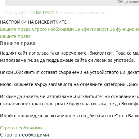
Общи услов
© Copyright 2026
КМ ТУУЛС
. Всички права са запазени.
НАСТРОЙКИ НА БИСКВИТКИТЕ
Вашите права
Строго необходими
За ефективност
За функцион
Вашите права
Вашите права
Нашият сайт използва така наречените „бисквитки“. Това са ма
Използваме ги, за да поддържаме сайта си лесен за употреба.
Някои „бисквитки“ остават съхранени на устройството Ви, док
Моля, кликнете върху заглавията на отделните категории „биск
Искаме да знаете, че използваме „бисквитките“ на основание чл. 
съхраняването, като настроите браузъра си така, че да Ви инфо
Имайте предвид, че деактивирането на „бисквитките“ във Ваш
Строго необходими
Строго необходими