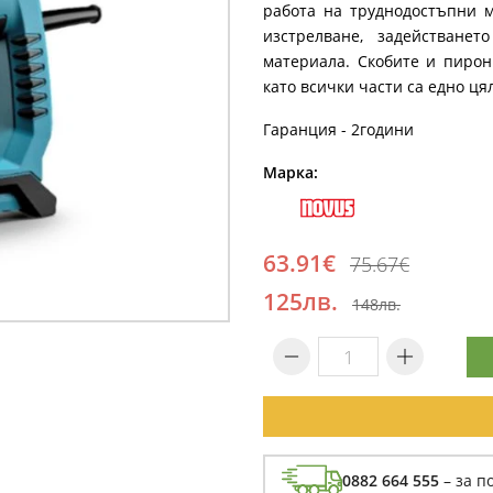
работа на труднодостъпни м
изстрелване, задействане
материала. Скобите и пирон
като всички части са едно ця
Гаранция - 2години
Марка:
63.91€
75.67€
125лв.
148лв.
0882 664 555
– за п