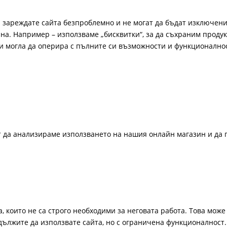
а зареждате сайта безпроблемно и не могат да бъдат изключени
а. Например – използваме „бисквитки“, за да съхраним продукт
би могла да оперира с пълните си възможности и функционално
ат да анализираме използването на нашия онлайн магазин и да 
, които не са строго необходими за неговата работа. Това може 
одължите да използвате сайта, но с ограничена функционалност.