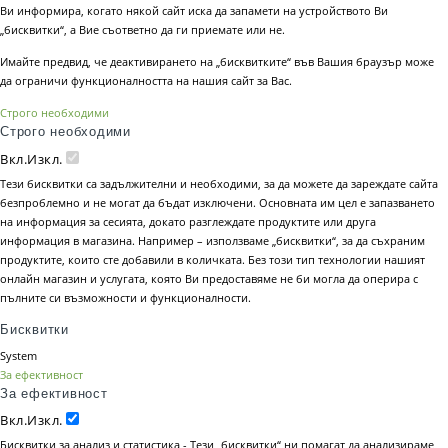
Ви информира, когато някой сайт иска да запамети на устройството Ви
„бисквитки“, а Вие съответно да ги приемате или не.
Имайте предвид, че деактивирането на „бисквитките“ във Вашия браузър може
да ограничи функционалността на нашия сайт за Вас.
Строго необходими
Строго необходими
Вкл.
Изкл.
Тези бисквитки са задължителни и необходими, за да можете да зареждате сайта
безпроблемно и не могат да бъдат изключени. Основната им цел е запазването
на информация за сесията, докато разглеждате продуктите или друга
информация в магазина. Например – използваме „бисквитки“, за да съхраним
продуктите, които сте добавили в количката. Без този тип технологии нашият
онлайн магазин и услугата, която Ви предоставяме не би могла да оперира с
пълните си възможности и функционалности.
Бисквитки
System
За ефективност
За ефективност
Вкл.
Изкл.
Бисквитки за анализ и статистика - Тези „бисквитки“ ни помагат да анализираме