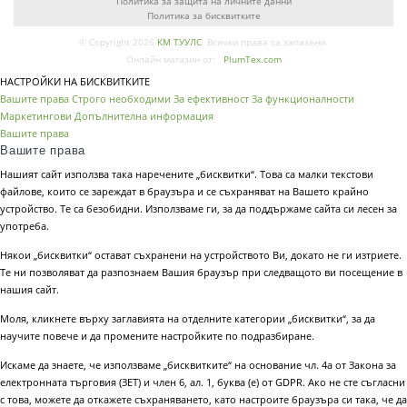
Политика за защита на личните данни
Политика за бисквитките
© Copyright 2026
КМ ТУУЛС
. Всички права са запазени.
Онлайн магазин от:
PlumTex.com
НАСТРОЙКИ НА БИСКВИТКИТЕ
Вашите права
Строго необходими
За ефективност
За функционалности
Маркетингови
Допълнителна информация
Вашите права
Вашите права
Нашият сайт използва така наречените „бисквитки“. Това са малки текстови
файлове, които се зареждат в браузъра и се съхраняват на Вашето крайно
устройство. Те са безобидни. Използваме ги, за да поддържаме сайта си лесен за
употреба.
Някои „бисквитки“ остават съхранени на устройството Ви, докато не ги изтриете.
Те ни позволяват да разпознаем Вашия браузър при следващото ви посещение в
нашия сайт.
Моля, кликнете върху заглавията на отделните категории „бисквитки“, за да
научите повече и да промените настройките по подразбиране.
Искаме да знаете, че използваме „бисквитките“ на основание чл. 4а от Закона за
електронната търговия (ЗЕТ) и член 6, ал. 1, буква (е) от GDPR. Ако не сте съгласни
с това, можете да откажете съхраняването, като настроите браузъра си така, че да