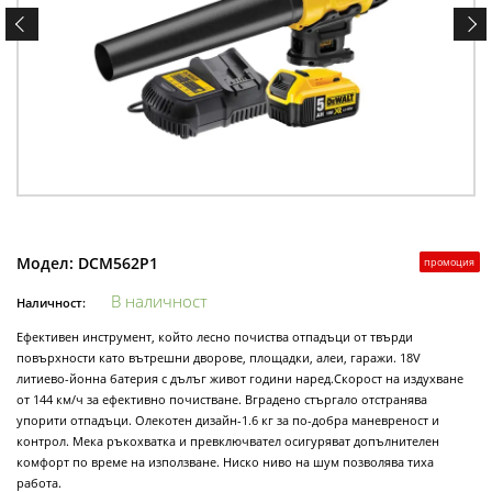
Модел:
DCM562P1
промоция
В наличност
Наличност:
Ефективен инструмент, който лесно почиства отпадъци от твърди
повърхности като вътрешни дворове, площадки, алеи, гаражи. 18V
литиево-йонна батерия с дълъг живот години наред.Скорост на издухване
от 144 км/ч за ефективно почистване. Вградено стъргало отстранява
упорити отпадъци. Олекотен дизайн-1.6 кг за по-добра маневреност и
контрол. Мека ръкохватка и превключвател осигуряват допълнителен
комфорт по време на използване. Ниско ниво на шум позволява тиха
работа.