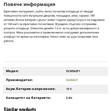
Повече информация
Ефективен инструмент, който лесно почиства отпадъци от твърди
повърхности като вътрешни дворове, площадки, алеи, гаражи. 18V
литиево-йонна батерия с дълъг живот години наред.Скорост на издухване
от 144 км/ч за ефективно почистване. Вградено стъргало отстранява
упорити отпадъци. Олекотен дизайн-1.6 кг за по-добра маневреност и
контрол. Мека ръкохватка и превключвател осигуряват допълнителен
комфорт по време на използване. Ниско ниво на шум позволява тиха
работа.
Модел:
DCM562P1
Производител:
DeWALT
Акум.батерия-напрежение:
15 V
Капацитет на батерията:
5 Ah
Similar products