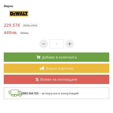
Марка:
229.57€
306.26€
449лв.
599лв.
Добави в количката
Бърза поръчка
Вземи на изплащане
0882 664 555
– за поръчки и консултация!