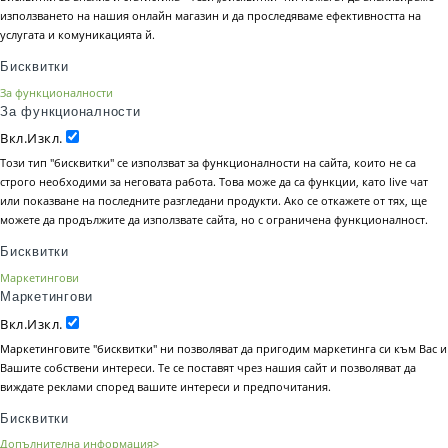
използването на нашия онлайн магазин и да проследяваме ефективността на
услугата и комуникацията й.
Бисквитки
За функционалности
За функционалности
Вкл.
Изкл.
Този тип "бисквитки" се използват за функционалности на сайта, които не са
строго необходими за неговата работа. Това може да са функции, като live чат
или показване на последните разгледани продукти. Ако се откажете от тях, ще
можете да продължите да използвате сайта, но с ограничена функционалност.
Бисквитки
Маркетингови
Маркетингови
Вкл.
Изкл.
Маркетинговите "бисквитки" ни позволяват да пригодим маркетинга си към Вас и
Вашите собствени интереси. Те се поставят чрез нашия сайт и позволяват да
виждате реклами според вашите интереси и предпочитания.
Бисквитки
Допълнителна информация>