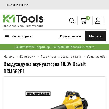
+359 882 483 737
0
Категории
Промоции
Марки
Вашият доверен партньор – консултация, продажби, сервиз
Начало
Категории
Градинска и горска техника
Уреди за обдух
Въздуходувка акумулаторна 18.0V Dewalt
DCM562P1