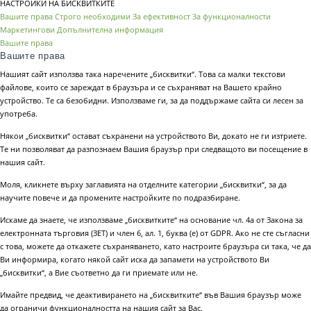
НАСТРОЙКИ НА БИСКВИТКИТЕ
Вашите права
Строго необходими
За ефективност
За функционалности
Маркетингови
Допълнителна информация
Вашите права
Вашите права
Нашият сайт използва така наречените „бисквитки“. Това са малки текстови
файлове, които се зареждат в браузъра и се съхраняват на Вашето крайно
устройство. Те са безобидни. Използваме ги, за да поддържаме сайта си лесен за
употреба.
Някои „бисквитки“ остават съхранени на устройството Ви, докато не ги изтриете.
Те ни позволяват да разпознаем Вашия браузър при следващото ви посещение в
нашия сайт.
Моля, кликнете върху заглавията на отделните категории „бисквитки“, за да
научите повече и да промените настройките по подразбиране.
Искаме да знаете, че използваме „бисквитките“ на основание чл. 4а от Закона за
електронната търговия (ЗЕТ) и член 6, ал. 1, буква (е) от GDPR. Ако не сте съгласни
с това, можете да откажете съхраняването, като настроите браузъра си така, че да
Ви информира, когато някой сайт иска да запамети на устройството Ви
„бисквитки“, а Вие съответно да ги приемате или не.
Имайте предвид, че деактивирането на „бисквитките“ във Вашия браузър може
да ограничи функционалността на нашия сайт за Вас.