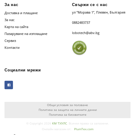
За нас
Свържи се с нас
ул “Морава 1”, Плевен, България
Доставка и плащане
За нас
0882483737
Карта на сайта
lobotech@abv.bg
Пазаруване на изплащане
Сервиз
Контакти
Социални мрежи
Общи условия за ползване
Политика за защита на личните данни
Политика за бисквитките
© Copyright 2026
КМ ТУУЛС
. Всички права са запазени.
Онлайн магазин от:
PlumTex.com