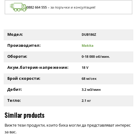
0882 664 555
– за поръчки и консултация!
Модел:
DUB186Z
Производител:
Makita
Обороти:
0-18 000 об/мин.
Акум.батерия-напрежение:
18 V
Брой скорости:
68 м/сек
Дебит:
3.2 м3/мин
Тегло:
2.1 кг
Similar products
Вижте тези продукти, които биха могли да представляват интерес
за вас.