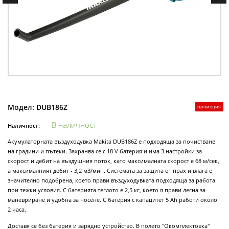
Модел:
DUB186Z
промоция
В наличност
Наличност:
Акумулаторната въздуходувка Makita DUB186Z е подходяща за почистване
на градини и пътеки. Захранва се с 18 V батерия и има 3 настройки за
скорост и дебит на въздушния поток, като максималната скорост е 68 м/сек,
а максималният дебит - 3,2 м3/мин. Системата за защита от прах и влага е
значително подобрена, което прави въздуходувката подходяща за работа
при тежки условия. С батерията теглото е 2,5 кг, което я прави лесна за
маневриране и удобна за носене. С батерия с капацитет 5 Ah работи около
2 часа.
Доставя се без батерия и зарядно устройство. В полето "Окомплектовка"