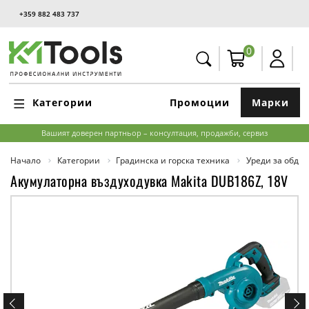
+359 882 483 737
0
Категории
Промоции
Марки
Вашият доверен партньор – консултация, продажби, сервиз
Начало
Категории
Градинска и горска техника
Уреди за обдух
Акумулаторна въздуходувка Makita DUB186Z, 18V