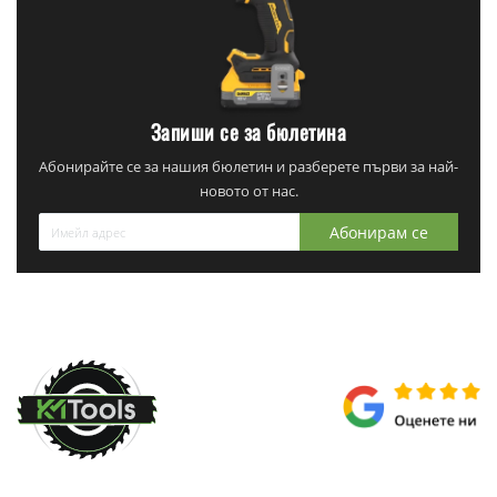
Запиши се за бюлетина
Абонирайте се за нашия бюлетин и разберете първи за най-
новото от нас.
Абонирам се