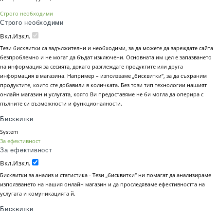
Строго необходими
Строго необходими
Вкл.
Изкл.
Тези бисквитки са задължителни и необходими, за да можете да зареждате сайта
безпроблемно и не могат да бъдат изключени. Основната им цел е запазването
на информация за сесията, докато разглеждате продуктите или друга
информация в магазина. Например – използваме „бисквитки“, за да съхраним
продуктите, които сте добавили в количката. Без този тип технологии нашият
онлайн магазин и услугата, която Ви предоставяме не би могла да оперира с
пълните си възможности и функционалности.
Бисквитки
System
За ефективност
За ефективност
Вкл.
Изкл.
Бисквитки за анализ и статистика - Тези „бисквитки“ ни помагат да анализираме
използването на нашия онлайн магазин и да проследяваме ефективността на
услугата и комуникацията й.
Бисквитки