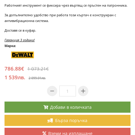
Работният инструмент се фиксира чрез въртящ се пръстен на патронника.
За допълнително удобство при работа този къртач е конструиран с
антивибрационна система.
Доставя се в куфар.
Гаранция 3 години!
Марка:
786.88€
1 073.21€
1 539лв.
2 099.01лв.
Добави в количката
Бърза поръчка
Вземи на изплащане