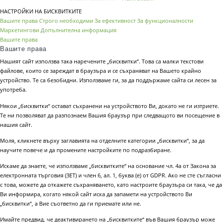
НАСТРОЙКИ НА БИСКВИТКИТЕ
Вашите права
Строго необходими
За ефективност
За функционалности
Маркетингови
Допълнителна информация
Вашите права
Вашите права
Нашият сайт използва така наречените „бисквитки“. Това са малки текстови
файлове, които се зареждат в браузъра и се съхраняват на Вашето крайно
устройство. Те са безобидни. Използваме ги, за да поддържаме сайта си лесен за
употреба.
Някои „бисквитки“ остават съхранени на устройството Ви, докато не ги изтриете.
Те ни позволяват да разпознаем Вашия браузър при следващото ви посещение в
нашия сайт.
Моля, кликнете върху заглавията на отделните категории „бисквитки“, за да
научите повече и да промените настройките по подразбиране.
Искаме да знаете, че използваме „бисквитките“ на основание чл. 4а от Закона за
електронната търговия (ЗЕТ) и член 6, ал. 1, буква (е) от GDPR. Ако не сте съгласни
с това, можете да откажете съхраняването, като настроите браузъра си така, че да
Ви информира, когато някой сайт иска да запамети на устройството Ви
„бисквитки“, а Вие съответно да ги приемате или не.
Имайте предвид, че деактивирането на „бисквитките“ във Вашия браузър може