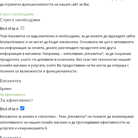
да ограничи функционалността на нашия сайт за Вас.
Строго необходими
Строго необходими
Вкл.
Изкл.
Тези бисквитки са задължителни и необходими, за да можете да зареждате сайта
безпроблемно и не могат да бъдат изключени. Основната им цел е запазването
на информация за сесията, докато разглеждате продуктите или друга
информация в магазина. Например – използваме „бисквитки“, за да съхраним
продуктите, които сте добавили в количката. Без този тип технологии нашият
онлайн магазин и услугата, която Ви предоставяме не би могла да оперира с
пълните си възможности и функционалности.
Бисквитки
System
За ефективност
За ефективност
Вкл.
Изкл.
Бисквитки за анализ и статистика - Тези „бисквитки“ ни помагат да анализираме
използването на нашия онлайн магазин и да проследяваме ефективността на
услугата и комуникацията й.
Бисквитки