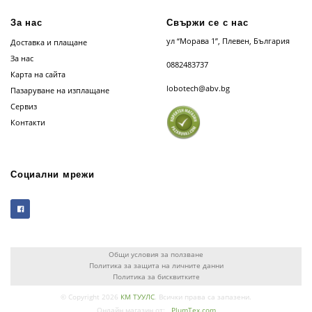
За нас
Свържи се с нас
ул “Морава 1”, Плевен, България
Доставка и плащане
За нас
0882483737
Карта на сайта
lobotech@abv.bg
Пазаруване на изплащане
Сервиз
Контакти
Социални мрежи
Общи условия за ползване
Политика за защита на личните данни
Политика за бисквитките
© Copyright 2026
КМ ТУУЛС
. Всички права са запазени.
Онлайн магазин от:
PlumTex.com