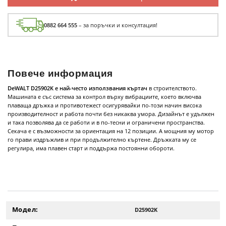
0882 664 555
– за поръчки и консултация!
Повече информация
DeWALT D25902K е най-често използвания къртач
в строителството.
Машината е със система за контрол върху вибрациите, което включва
плаваща дръжка и противотежест осигурявайки по-този начин висока
производителност и работа почти без никаква умора. Дизайнът е удължен
и така позволява да се работи и в по-тесни и ограничени пространства.
Секача е с възможности за ориентация на 12 позиции. А мощния му мотор
го прави издръжлив и при продължително къртене. Дръжката му се
регулира, има плавен старт и поддържа постоянни обороти.
Модел:
D25902K