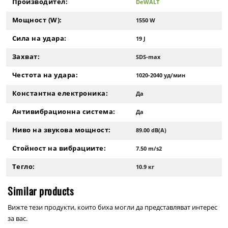
Производител:
DeWALT
Мощност (W):
1550 W
Сила на удара:
19 J
Захват:
SDS-max
Честота на удара:
1020-2040 уд/мин
Константна електроника:
Да
Антивибрационна система:
Да
Ниво на звукова мощност:
89.00 dB(A)
Стойност на вибрациите:
7.50 m/s2
Тегло:
10.9 кг
Similar products
Вижте тези продукти, които биха могли да представляват интерес
за вас.