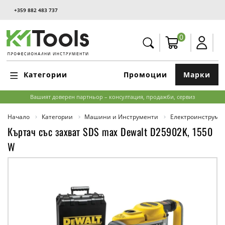
+359 882 483 737
0
Категории
Промоции
Марки
Вашият доверен партньор – консултация, продажби, сервиз
Начало
Категории
Машини и Инструменти
Електроинструме
Къртач със захват SDS max Dewalt D25902K, 1550
W