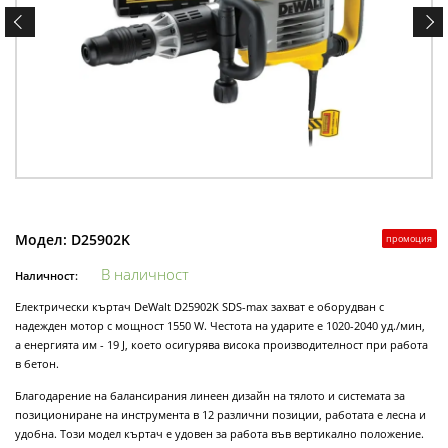
Модел:
D25902K
промоция
В наличност
Наличност:
Електрически къртач DeWalt D25902K SDS-max захват е оборудван с
надежден мотор с мощност 1550 W. Честота на ударите е 1020-2040 уд./мин,
а енергията им - 19 J, което осигурява висока производителност при работа
в бетон.
Благодарение на балансирания линеен дизайн на тялото и системата за
позициониране на инструмента в 12 различни позиции, работата е лесна и
удобна. Този модел къртач е удовен за работа във вертикално положение.