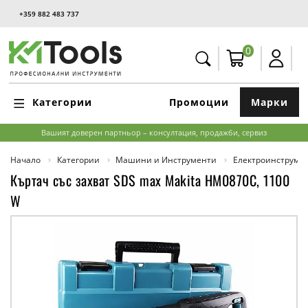
+359 882 483 737
0
Категории
Промоции
Марки
Вашият доверен партньор – консултация, продажби, сервиз
Начало
Категории
Машини и Инструменти
Електроинструме
Къртач със захват SDS max Makita HM0870C, 1100
W