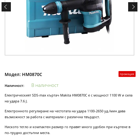
Модел:
HM0870C
промоция
В наличност
Наличност:
Електрическият SDS-max къртач Makita HM0870C е с мощност 1100 W и сила
на удара 7.6 J.
Електронното регулиране на честотата на удара 1100-2650 уд./мин дава
възможност за работа с материали с различна твърдост.
Ниското тегло и компактен размер го правят много удобен при къртене в
по-трудно достъпни места.