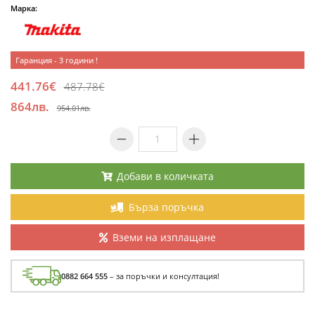
Марка:
Гаранция - 3 години !
441.76€
487.78€
864лв.
954.01лв.
Добави в количката
Бърза поръчка
Вземи на изплащане
0882 664 555
– за поръчки и консултация!