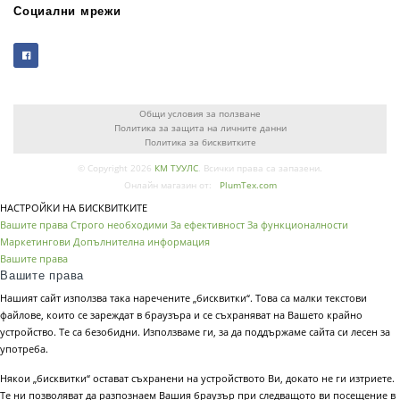
Социални мрежи
Общи условия за ползване
Политика за защита на личните данни
Политика за бисквитките
© Copyright 2026
КМ ТУУЛС
. Всички права са запазени.
Онлайн магазин от:
PlumTex.com
НАСТРОЙКИ НА БИСКВИТКИТЕ
Вашите права
Строго необходими
За ефективност
За функционалности
Маркетингови
Допълнителна информация
Вашите права
Вашите права
Нашият сайт използва така наречените „бисквитки“. Това са малки текстови
файлове, които се зареждат в браузъра и се съхраняват на Вашето крайно
устройство. Те са безобидни. Използваме ги, за да поддържаме сайта си лесен за
употреба.
Някои „бисквитки“ остават съхранени на устройството Ви, докато не ги изтриете.
Те ни позволяват да разпознаем Вашия браузър при следващото ви посещение в