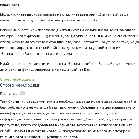
нашия сайт.
Моля, кликнете върху заглавията на отделните категории „бисквитки“, за да
научите повече и да промените настройките по подразбиране.
Искаме да знаете, че използваме „бисквитките“ на основание чл. 4а от Закона за
електронната търговия (ЗЕТ) и член 6, ал. 1, буква (е) от GDPR. Ако не сте съгласни
с това, можете да откажете съхраняването, като настроите браузъра си така, че да
Ви информира, когато някой сайт иска да запамети на устройството Ви
„бисквитки“, а Вие съответно да ги приемате или не.
Имайте предвид, че деактивирането на „бисквитките“ във Вашия браузър може
да ограничи функционалността на нашия сайт за Вас.
Строго необходими
Строго необходими
Вкл.
Изкл.
Тези бисквитки са задължителни и необходими, за да можете да зареждате сайта
безпроблемно и не могат да бъдат изключени. Основната им цел е запазването
на информация за сесията, докато разглеждате продуктите или друга
информация в магазина. Например – използваме „бисквитки“, за да съхраним
продуктите, които сте добавили в количката. Без този тип технологии нашият
онлайн магазин и услугата, която Ви предоставяме не би могла да оперира с
пълните си възможности и функционалности.