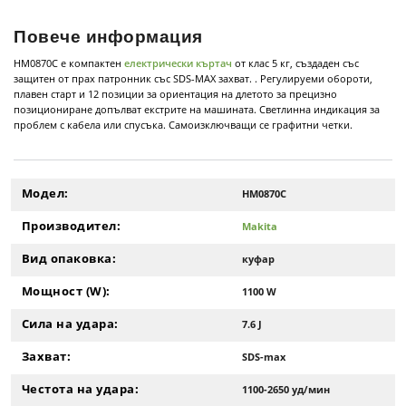
Повече информация
HM0870C е компактен
електрически къртач
от клас 5 кг, създаден със
защитен от прах патронник със SDS-MAX захват. . Регулируеми обороти,
плавен старт и 12 позиции за ориентация на длетото за прецизно
позициониране допълват екстрите на машината. Светлинна индикация за
проблем с кабела или спусъка. Самоизключващи се графитни четки.
Модел:
HM0870C
Производител:
Makita
Вид опаковка:
куфар
Мощност (W):
1100 W
Сила на удара:
7.6 J
Захват:
SDS-max
Честота на удара:
1100-2650 уд/мин