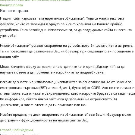
Вашите права
Вашите права
Нашият сайт използва така наречените „бисквитки“. Това са малки текстови
файлове, които се зареждат в браузъра и се съхраняват на Вашето крайно
устройство. Те са безобидни. Използваме ги, за да поддържаме сайта си лесен за
употреба.
Някои „бисквитки“ остават съхранени на устройството Ви, докато не ги изтриете.
Те ни позволяват да разпознаем Вашия браузър при следващото ви посещение в
нашия сайт.
Моля, кликнете върху заглавията на отделните категории „бисквитки“, за да
научите повече и да промените настройките по подразбиране.
Искаме да знаете, че използваме „бисквитките“ на основание чл. 4а от Закона за
електронната търговия (ЗЕТ) и член 6, ал. 1, буква (е) от GDPR. Ако не сте съгласни
с това, можете да откажете съхраняването, като настроите браузъра си така, че да
Ви информира, когато някой сайт иска да запамети на устройството Ви
„бисквитки“, а Вие съответно да ги приемате или не.
Имайте предвид, че деактивирането на „бисквитките“ във Вашия браузър може
да ограничи функционалността на нашия сайт за Вас.
Строго необходими