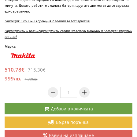
минути. Докато работите с едната батерия другите две могат да се зареждат
едновременно.
Гаранция 3 години! Гаранция 2 години за батериите!
Гаранционен и извънгаранционен сервиз за всички машини и батерии закупени
от нас!
Марка:
510.78€
715.30€
999лв.
1 399лв.
Добави в количката
Бърза поръчка
Вземи на изплащане