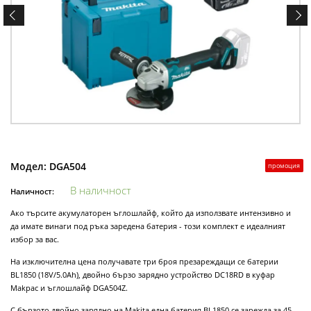
Модел:
DGA504
промоция
В наличност
Наличност:
Ако търсите акумулаторен ъглошлайф, който да използвате интензивно и
да имате винаги под ръка заредена батерия - този комплект е идеалният
избор за вас.
На изключителна цена получавате три броя презареждащи се батерии
BL1850 (18V/5.0Ah), двойно бързо зарядно устройство DC18RD в куфар
Makpac и ъглошлайф DGA504Z.
С бързото двойно зарядно на Makita една батерия BL1850 се зарежда за 45