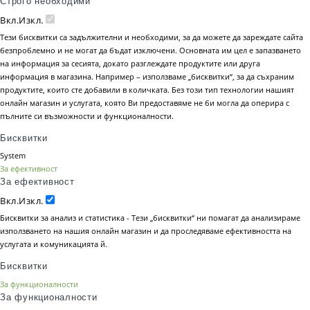
Строго необходими
Вкл.
Изкл.
Тези бисквитки са задължителни и необходими, за да можете да зареждате сайта
безпроблемно и не могат да бъдат изключени. Основната им цел е запазването
на информация за сесията, докато разглеждате продуктите или друга
информация в магазина. Например – използваме „бисквитки“, за да съхраним
продуктите, които сте добавили в количката. Без този тип технологии нашият
онлайн магазин и услугата, която Ви предоставяме не би могла да оперира с
пълните си възможности и функционалности.
Бисквитки
System
За ефективност
За ефективност
Вкл.
Изкл.
Бисквитки за анализ и статистика - Тези „бисквитки“ ни помагат да анализираме
използването на нашия онлайн магазин и да проследяваме ефективността на
услугата и комуникацията й.
Бисквитки
За функционалности
За функционалности