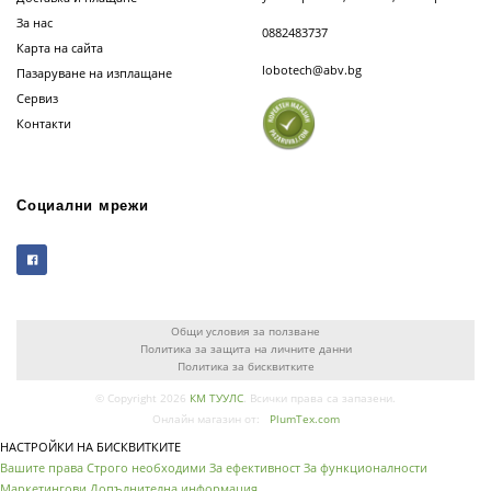
За нас
0882483737
Карта на сайта
lobotech@abv.bg
Пазаруване на изплащане
Сервиз
Контакти
Социални мрежи
Общи условия за ползване
Политика за защита на личните данни
Политика за бисквитките
© Copyright 2026
КМ ТУУЛС
. Всички права са запазени.
Онлайн магазин от:
PlumTex.com
НАСТРОЙКИ НА БИСКВИТКИТЕ
Вашите права
Строго необходими
За ефективност
За функционалности
Маркетингови
Допълнителна информация