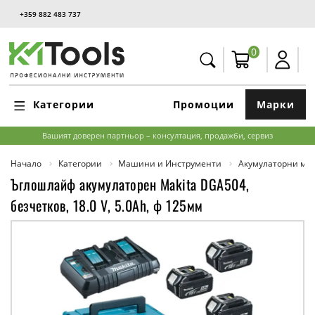
+359 882 483 737
0
Категории
Промоции
Марки
Вашият доверен партньор – консултация, продажби, сервиз
Начало
Категории
Машини и Инструменти
Акумулаторни м
Ъглошлайф акумулаторен Makita DGA504,
безчетков, 18.0 V, 5.0Ah, ф 125мм