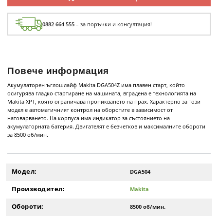
0882 664 555
– за поръчки и консултация!
Повече информация
Акумулаторен ъглошлайф Makita DGA504Z има плавен старт, който
осигурява гладко стартиране на машината, вградена е технологията на
Makita XPT, която ограничава проникването на прах. Характерно за този
модел е автоматичният контрол на оборотите в зависимост от
натоварването. На корпуса има индикатор за състоянието на
акумулаторната батерия. Двигателят е безчетков и максималните обороти
за 8500 об/мин.
Модел:
DGA504
Производител:
Makita
Обороти:
8500 об/мин.