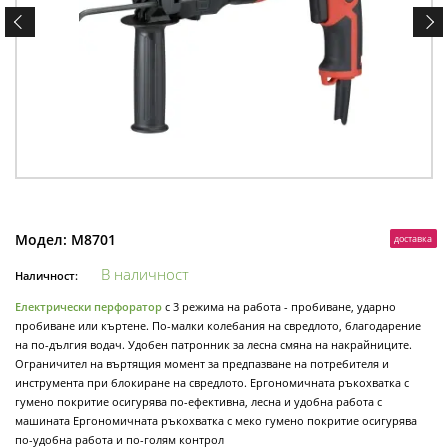
Модел:
M8701
доставка
В наличност
Наличност:
Електрически перфоратор
с 3 режима на работа - пробиване, ударно
пробиване или къртене. По-малки колебания на свредлото, благодарение
на по-дългия водач. Удобен патронник за лесна смяна на накрайниците.
Ограничител на въртящия момент за предпазване на потребителя и
инструмента при блокиране на свредлото. Ергономичната ръкохватка с
гумено покритие осигурява по-ефективна, лесна и удобна работа с
машината Ергономичната ръкохватка с меко гумено покритие осигурява
по-удобна работа и по-голям контрол