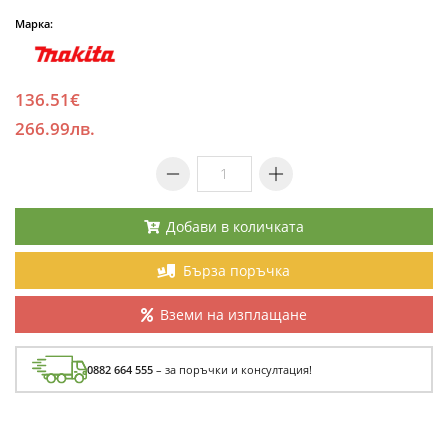
Марка:
136.51€
266.99лв.
Добави в количката
Бърза поръчка
Вземи на изплащане
0882 664 555
– за поръчки и консултация!