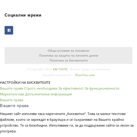
Социални мрежи
Общи условия за ползване
Политика за защита на личните данни
Политика за бисквитките
© Copyright 2026
КМ ТУУЛС
. Всички права са запазени.
Онлайн магазин от:
PlumTex.com
НАСТРОЙКИ НА БИСКВИТКИТЕ
Вашите права
Строго необходими
За ефективност
За функционалности
Маркетингови
Допълнителна информация
Вашите права
Вашите права
Нашият сайт използва така наречените „бисквитки“. Това са малки текстови
файлове, които се зареждат в браузъра и се съхраняват на Вашето крайно
устройство. Те са безобидни. Използваме ги, за да поддържаме сайта си лесен за
употреба.