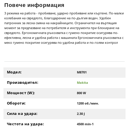
Повече информация
3 режима на работа - пробиване, ударно пробиване или къртене. По-малки
колебания на свредлото, благодарение на по-дългия водач. Удобен
патронник за лесна смяна на накрайниците. Ограничител на въртящия
момент за предпазване на потребителя и инструмента при блокиране на
свредлото. Ергономичната ръкохватка с гумено покритие осигурява по-
ефективна, лесна и удобна работа с машината Ергономичната ръкохватка с
меко гумено покритие осигурява по-удобна работа и по-голям контрол
Модел:
M8701
Производител:
Makita
Мощност (W):
800 W
Обороти:
1200 об./мин.
Сила на удара:
2.30 J
Честота на удара:
4500 min-1