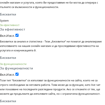
онлайн магазин и услугата, която Ви предоставяме не би могла да оперира с
пълните си възможности и функционалности.
Бисквитки
System
За ефективност
За ефективност
Вкл.
Изкл.
Бисквитки за анализ и статистика - Тези „бисквитки“ ни помагат да анализираме
използването на нашия онлайн магазин и да проследяваме ефективността на
услугата и комуникацията й.
Бисквитки
За функционалности
За функционалности
Вкл.
Изкл.
Този тип "бисквитки" се използват за функционалности на сайта, които не са
строго необходими за неговата работа. Това може да са функции, като live чат
или показване на последните разгледани продукти. Ако се откажете от тях, ще
можете да продължите да използвате сайта, но с ограничена функционалност.
Бисквитки