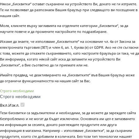
Някои „бисквитки“ остават съхранени на устройството Ви, докато не ги изтриете.
Те ни позволяват да разпознаем Вашия браузър при следващото ви посещение в
нашия сайт.
Моля, кликнете върху заглавията на отделните категории „бисквитки“, за да
научите повече и да промените настройките по подразбиране.
Искаме да знаете, че използваме „бисквитките“ на основание чл. 4а от Закона за
електронната търговия (ЗЕТ) и член 6, ал. 1, буква (е) от GDPR. Ако не сте съгласни
с това, можете да откажете съхраняването, като настроите браузъра си така, че да
Ви информира, когато някой сайт иска да запамети на устройството Ви
„бисквитки“, а Вие съответно да ги приемате или не.
Имайте предвид, че деактивирането на „бисквитките“ във Вашия браузър може
да ограничи функционалността на нашия сайт за Вас.
Строго необходими
Строго необходими
Вкл.
Изкл.
Тези бисквитки са задължителни и необходими, за да можете да зареждате сайта
безпроблемно и не могат да бъдат изключени. Основната им цел е запазването
на информация за сесията, докато разглеждате продуктите или друга
информация в магазина. Например – използваме „бисквитки“, за да съхраним
продуктите, които сте добавили в количката. Без този тип технологии нашият