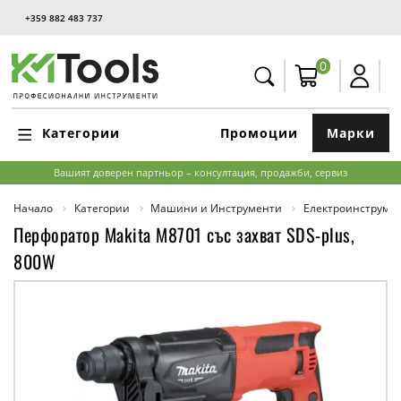
+359 882 483 737
0
Категории
Промоции
Марки
Вашият доверен партньор – консултация, продажби, сервиз
Начало
Категории
Машини и Инструменти
Електроинструме
Перфоратор Makita M8701 със захват SDS-plus,
800W