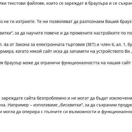
лки текстови файлове, които се зареждат в браузъра и се съхра
ато не ги изтриете. Те ни позволяват да разпознаем Вашия бра
витки“, за да научите повече и да промените настройките по п
4а от Закона за електронната търговия (ЗЕТ) и член 6, ал. 1, бу
рмира, когато някой сайт иска да запамети на устройството Ви 
ия браузър може да ограничи функционалността на нашия сайт 
а зареждате сайта безпроблемно и не могат да бъдат изключени
а. Например – използваме „бисквитки“, за да съхраним продукт
би могла да оперира с пълните си възможности и функционално