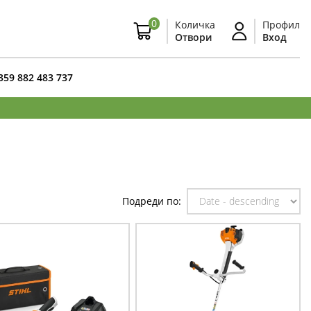
0
Количка
Профил
Отвори
Вход
359 882 483 737
Подреди по: