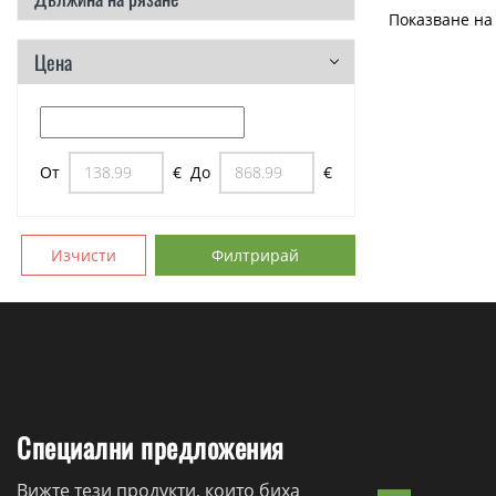
Показване на 
Цена
От
€
До
€
Изчисти
Филтрирай
Специални предложения
Вижте тези продукти, които биха