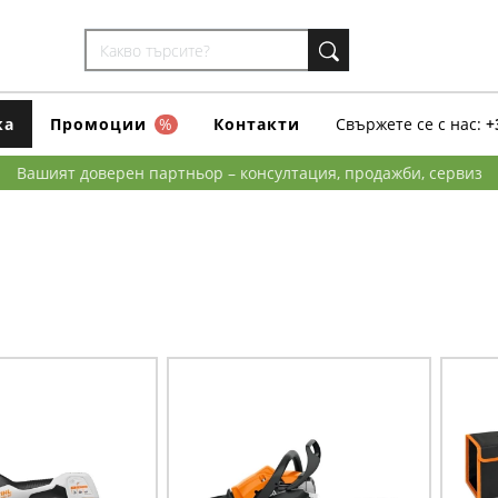
ка
Промоции
%
Контакти
Свържете се с нас:
+
Вашият доверен партньор – консултация, продажби, сервиз