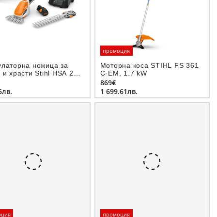
промоция
улаторна ножица за
Моторна коса STIHL FS 361
 и храсти Stihl HSA 26 с
C-EM, 1.7 kW
батерия и зарядно,
869€
V, 2 Ah
6лв.
1 699.61лв.
оция
промоция