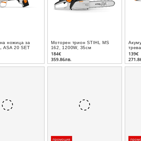
на ножица за
Моторен трион STIHL MS
Акум
L ASA 20 SET
162, 1200W, 35см
трева
една 
184€
139€
10.8 
359.86лв.
271.8
промоция
пром