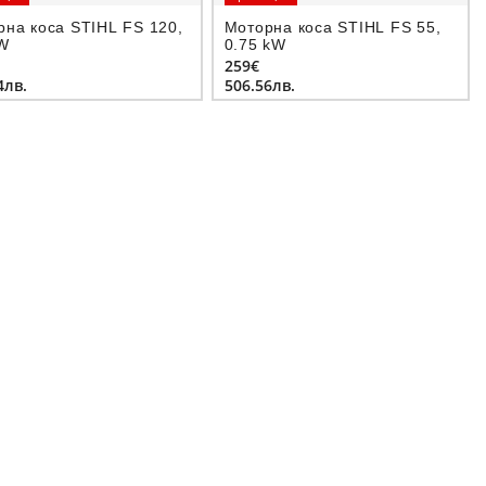
рна коса STIHL FS 120,
Моторна коса STIHL FS 55,
kW
0.75 kW
259€
4лв.
506.56лв.