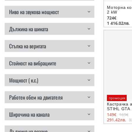
Моторна ко
Ниво на звукова мощност
2 kW
724€
1 416.02лв.
Дължина на шината
Стъпка на веригата
Стойност на вибрациите
Мощност ( к.с.)
Работен обем на двигателя
промоция
Кастрачка 
STIHL GTA 
Широчина на канала
149€
169€
291.42лв.
3
Дължина на рязане