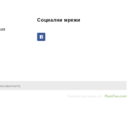
Социални мрежи
рия
бисквитките
Онлайн магазин от:
PlumTex.com