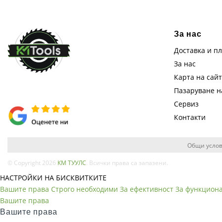
За нас
Доставка и п
За нас
Карта на сай
Пазаруване 
Сервиз
Контакти
Общи услов
© Copyright 2026
КМ ТУУЛС
. Всички права са запазени.
НАСТРОЙКИ НА БИСКВИТКИТЕ
Вашите права
Строго необходими
За ефективност
За функцион
Вашите права
Вашите права