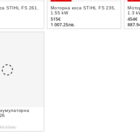
са STIHL FS 261,
Моторна коса STIHL FS 235,
Мото
1.55 kW
1.3 
515€
454€
1 007.25лв.
887.9
акумулаторна
26
30.53лв.