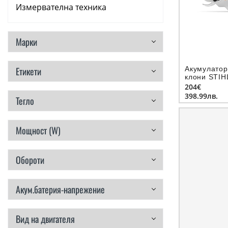
Измервателна техника
Аксесоари
Марки
Консумативи
Акумулатор
Етикети
Ръчни инструменти
клони STIH
204€
Резервни части
398.99лв.
Тегло
Мощност (W)
Обороти
Акум.батерия-напрежение
Вид на двигателя