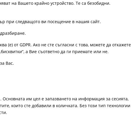
няват на Вашето крайно устройство. Те са безобидни.
узър при следващото ви посещение в нашия сайт.
одразбиране.
ква (е) от GDPR. Ако не сте съгласни с това, можете да откажете
„бисквитки“, а Вие съответно да ги приемате или не.
за Вас.
. Основната им цел е запазването на информация за сесията,
ите, които сте добавили в количката. Без този тип технологии
сти.