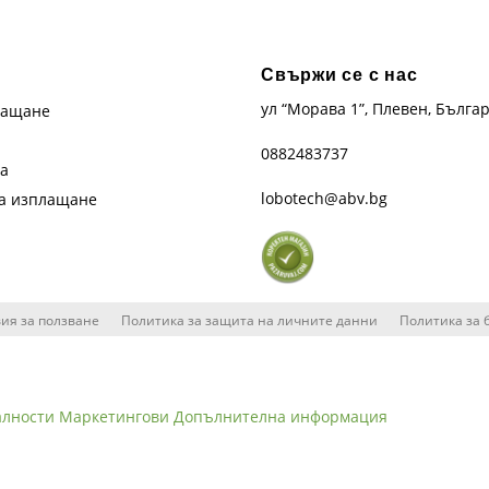
Свържи се с нас
ул “Морава 1”, Плевен, Бълга
лащане
0882483737
та
lobotech@abv.bg
на изплащане
ия за ползване
Политика за защита на личните данни
Политика за 
алности
Маркетингови
Допълнителна информация