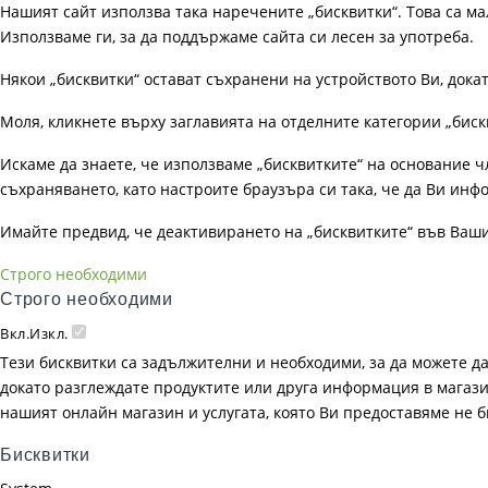
Нашият сайт използва така наречените „бисквитки“. Това са ма
Използваме ги, за да поддържаме сайта си лесен за употреба.
Някои „бисквитки“ остават съхранени на устройството Ви, док
Моля, кликнете върху заглавията на отделните категории „биск
Искаме да знаете, че използваме „бисквитките“ на основание чл. 
съхраняването, като настроите браузъра си така, че да Ви инфо
Имайте предвид, че деактивирането на „бисквитките“ във Ваш
Строго необходими
Строго необходими
Вкл.
Изкл.
Тези бисквитки са задължителни и необходими, за да можете д
докато разглеждате продуктите или друга информация в магазин
нашият онлайн магазин и услугата, която Ви предоставяме не 
Бисквитки