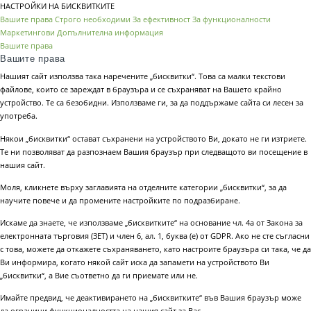
НАСТРОЙКИ НА БИСКВИТКИТЕ
Вашите права
Строго необходими
За ефективност
За функционалности
Маркетингови
Допълнителна информация
Вашите права
Вашите права
Нашият сайт използва така наречените „бисквитки“. Това са малки текстови
файлове, които се зареждат в браузъра и се съхраняват на Вашето крайно
устройство. Те са безобидни. Използваме ги, за да поддържаме сайта си лесен за
употреба.
Някои „бисквитки“ остават съхранени на устройството Ви, докато не ги изтриете.
Те ни позволяват да разпознаем Вашия браузър при следващото ви посещение в
нашия сайт.
Моля, кликнете върху заглавията на отделните категории „бисквитки“, за да
научите повече и да промените настройките по подразбиране.
Искаме да знаете, че използваме „бисквитките“ на основание чл. 4а от Закона за
електронната търговия (ЗЕТ) и член 6, ал. 1, буква (е) от GDPR. Ако не сте съгласни
с това, можете да откажете съхраняването, като настроите браузъра си така, че да
Ви информира, когато някой сайт иска да запамети на устройството Ви
„бисквитки“, а Вие съответно да ги приемате или не.
Имайте предвид, че деактивирането на „бисквитките“ във Вашия браузър може
да ограничи функционалността на нашия сайт за Вас.