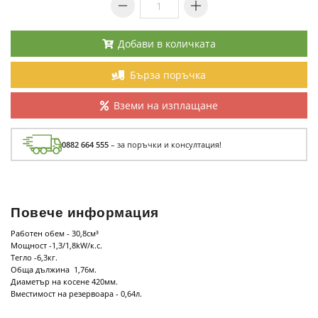
Добави в количката
Бърза поръчка
Вземи на изплащане
0882 664 555
– за поръчки и консултация!
Повече информация
Работен обем - 30,8см³
Мощност -1,3/1,8kW/к.с.
Тегло -6,3кг.
Обща дължина 1,76м.
Диаметър на косене 420мм.
Вместимост на резервоара - 0,64л.