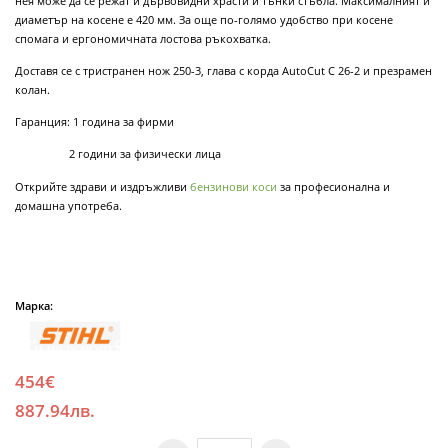
нея може да се режат и дървовидни храсти и тънки стъбла. Максималният й
диаметър на косене е 420 мм. За още по-голямо удобство при косене
спомага и ергономичната лостова ръкохватка.
Доставя се с тристранен нож 250-3, глава с корда AutoCut C 26-2 и презрамен
колан.
Гаранция: 1 година за фирми
2 години за физически лица
Открийте здрави и издръжливи
бензинови коси
за професионална и
домашна употреба.
Марка:
454€
887.94лв.