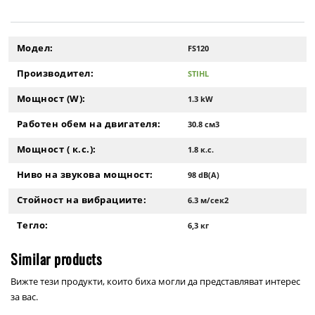
Модел:
FS120
Производител:
STIHL
Мощност (W):
1.3 kW
Работен обем на двигателя:
30.8 см3
Мощност ( к.с.):
1.8 к.с.
Ниво на звукова мощност:
98 dB(A)
Стойност на вибрациите:
6.3 м/сек2
Тегло:
6,3 кг
Similar products
Вижте тези продукти, които биха могли да представляват интерес
за вас.