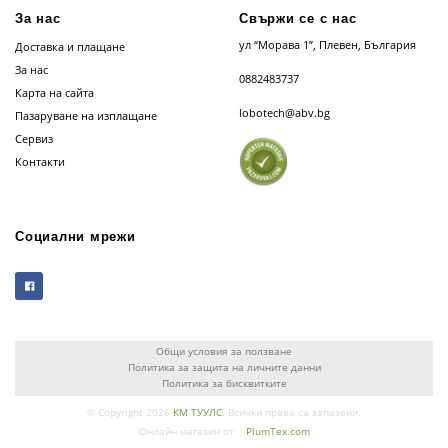
За нас
Свържи се с нас
ул “Морава 1”, Плевен, България
Доставка и плащане
За нас
0882483737
Карта на сайта
lobotech@abv.bg
Пазаруване на изплащане
Сервиз
Контакти
Социални мрежи
Общи условия за ползване
Политика за защита на личните данни
Политика за бисквитките
© Copyright 2026
КМ ТУУЛС
. Всички права са запазени.
Онлайн магазин от:
PlumTex.com