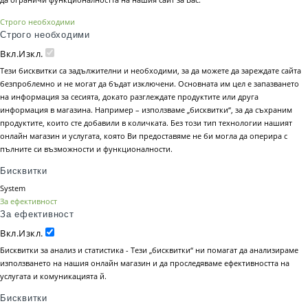
Строго необходими
Строго необходими
Вкл.
Изкл.
Тези бисквитки са задължителни и необходими, за да можете да зареждате сайта
безпроблемно и не могат да бъдат изключени. Основната им цел е запазването
на информация за сесията, докато разглеждате продуктите или друга
информация в магазина. Например – използваме „бисквитки“, за да съхраним
продуктите, които сте добавили в количката. Без този тип технологии нашият
онлайн магазин и услугата, която Ви предоставяме не би могла да оперира с
пълните си възможности и функционалности.
Бисквитки
System
За ефективност
За ефективност
Вкл.
Изкл.
Бисквитки за анализ и статистика - Тези „бисквитки“ ни помагат да анализираме
използването на нашия онлайн магазин и да проследяваме ефективността на
услугата и комуникацията й.
Бисквитки