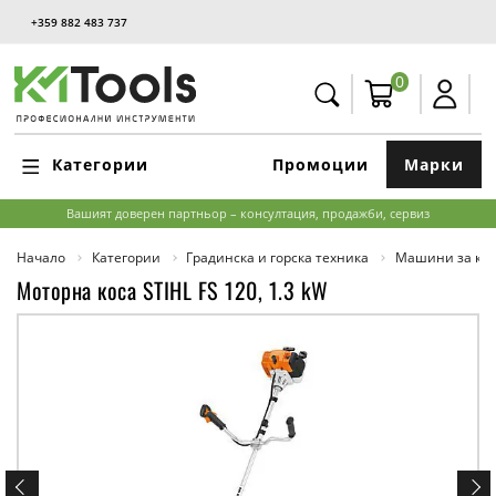
+359 882 483 737
0
Категории
Промоции
Марки
Вашият доверен партньор – консултация, продажби, сервиз
Начало
Категории
Градинска и горска техника
Машини за кос
Моторна коса STIHL FS 120, 1.3 kW