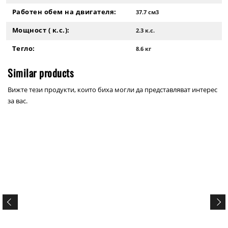
Работен обем на двигателя:
37.7 см3
Мощност ( к.с.):
2.3 к.с.
Тегло:
8.6 кг
Similar products
Вижте тези продукти, които биха могли да представляват интерес
за вас.