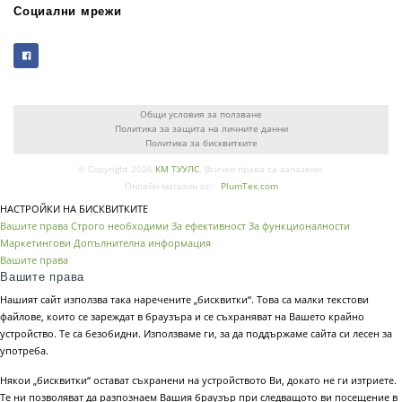
Социални мрежи
Общи условия за ползване
Политика за защита на личните данни
Политика за бисквитките
© Copyright 2026
КМ ТУУЛС
. Всички права са запазени.
Онлайн магазин от:
PlumTex.com
НАСТРОЙКИ НА БИСКВИТКИТЕ
Вашите права
Строго необходими
За ефективност
За функционалности
Маркетингови
Допълнителна информация
Вашите права
Вашите права
Нашият сайт използва така наречените „бисквитки“. Това са малки текстови
файлове, които се зареждат в браузъра и се съхраняват на Вашето крайно
устройство. Те са безобидни. Използваме ги, за да поддържаме сайта си лесен за
употреба.
Някои „бисквитки“ остават съхранени на устройството Ви, докато не ги изтриете.
Те ни позволяват да разпознаем Вашия браузър при следващото ви посещение в