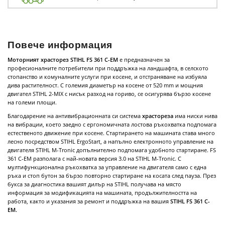
Повече информация
Моторният храсторез STIHL FS 361 C-EM
е предназначен за
професионалните потребители при поддръжка на ландшафта, в селското
стопанство и комуналните услуги при косене, и отстраняване на избуяла
дива растителност. С големия диаметър на косене от 520 mm и мощния
двигател STIHL 2-MIX с нисък разход на гориво, се осигурява бързо косене
на големи площи.
Благодарение на антивибрационната си система
храстореза
има ниски нива
на вибрации, което заедно с ергономичната лостова ръкохватка подпомага
естественото движение при косене. Стартирането на машината става много
лесно посредством STIHL ErgoStart, а напълно електронното управление на
двигателя STIHL M-Tronic допълнително подпомага удобното стартиране. FS
361 C-EM разполага с най-новата версия 3.0 на STIHL M-Tronic. С
мултифункционална ръкохватка за управление на двигателя само с една
ръка и стоп бутон за бързо повторно стартиране на косата след пауза. През
букса за диагностика вашият дилър на STIHL получава на място
информация за модификацията на машината, продължителността на
работа, както и указания за ремонт и поддръжка на вашия
STIHL FS 361 C-
EM.