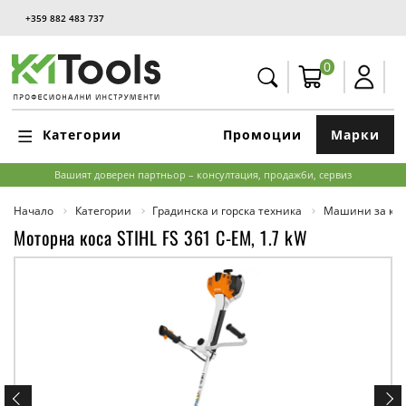
+359 882 483 737
0
Категории
Промоции
Марки
Вашият доверен партньор – консултация, продажби, сервиз
Начало
Категории
Градинска и горска техника
Машини за кос
Моторна коса STIHL FS 361 C-EM, 1.7 kW