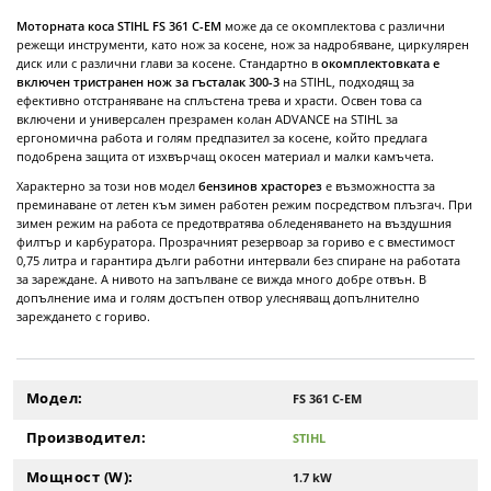
Моторната коса
STIHL FS 361 C-EM
може да се окомплектова с различни
режещи инструменти, като нож за косене, нож за надробяване, циркулярен
диск или с различни глави за косене. Стандартно в
окомплектовката е
включен тристранен нож за гъсталак 300-3
на STIHL, подходящ за
ефективно отстраняване на сплъстена трева и храсти. Освен това са
включени и универсален презрамен колан ADVANCE на STIHL за
ергономична работа и голям предпазител за косене, който предлага
подобрена защита от изхвърчащ окосен материал и малки камъчета.
Характерно за този нов модел
бензинов храсторез
е възможността за
преминаване от летен към зимен работен режим посредством плъзгач. При
зимен режим на работа се предотвратява обледеняването на въздушния
филтър и карбуратора. Прозрачният резервоар за гориво е с вместимост
0,75 литра и гарантира дълги работни интервали без спиране на работата
за зареждане. А нивото на запълване се вижда много добре отвън. В
допълнение има и голям достъпен отвор улесняващ допълнително
зареждането с гориво.
Модел:
FS 361 C-EM
Производител:
STIHL
Мощност (W):
1.7 kW