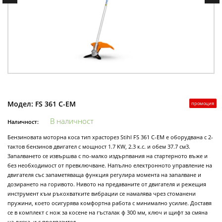
Модел:
FS 361 C-EM
промоция
В наличност
Наличност:
Бензиновата моторна коса тип храсторез Stihl FS 361 C-EM е оборудвана с 2-
тактов бензинов двигател с мощност 1.7 KW, 2.3 к.с. и обем 37.7 см3.
Запалването се извършва с по-малко издърпвания на стартерното въже и
без необходимост от превключване. Напълно електронното управление на
двигателя със запаметяваща функция регулира момента на запалване и
дозирането на горивото. Нивото на предаваните от двигателя и режещия
инструмент към ръкохватките вибрации се намалява чрез стоманени
пружини, което осигурява комфортна работа с минимално усилие. Доставя
се в комплект с нож за косене на гъсталак ф 300 мм, ключ и щифт за смяна
на диска, и с предпазител.