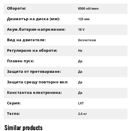
Обороти:
8500 об/мин
Диаметър на диска (мм):
125 мм
Акум.батерия-напрежение:
18 V
Вид на двигателя:
безчетков
Регулиране на обороти:
Не
Плавен пуск:
Да
Защита от претоварване:
Да
Защита срещу повторно вкл:
Да
Константна електроника:
Да
Серия:
LXT
Тегло:
2.6 кг
Similar products