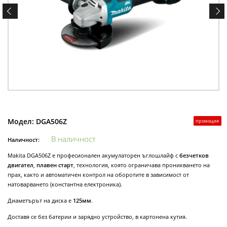
Модел:
DGA506Z
промоция
В наличност
Наличност:
Makita DGA506Z е професионален акумулаторен ъглошлайф с
безчетков
двигател
,
плавен старт
, технология, която ограничава проникването на
прах, както и автоматичен контрол на оборотите в зависимост от
натоварването (константна електроника).
Диаметърът на диска е
125мм
.
Доставя се без батерии и зарядно устройство, в картонена кутия.