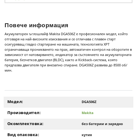
Повече информация
Акумулаторен ъглошлайф Makita DGA506Z е професионален модел, който
отговаря на най-високите изисквания и се отличава с плавен старт
осигуряващ гладко стартиране на машината, технологията XPT
ограничаваща проникването на прах, автоматичен контрол на оборотите в
зависимост от натоварването, индикатор за състоянието на акумулаторната
батерия, безчетков двигател (BLDC), както и Kickback-система, която
предпазва двигателя при внезапно спиране. DGA506Z развива до 8500 об/
мин.
Модел:
DGA506Z
Производител:
Makita
Окомплектовка:
без батерии и зарядно
Вид опаковка:
кутия