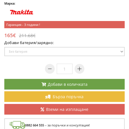
Марка:
Гаранция - 3 години !
165€
211.68€
Добави батерия/зарядно:
Добави в количката
Бърза поръчка
Вземи на изплащане
0882 664 555
– за поръчки и консултация!