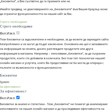
„бисквитки“, а Вие съответно да ги приемате или не.
Имайте предвид, че деактивирането на „бисквитките“ във Вашия браузър може
да ограничи функционалността на нашия сайт за Вас.
Строго необходими
Строго необходими
Вкл.
Изкл.
Тези бисквитки са задължителни и необходими, за да можете да зареждате сайта
безпроблемно и не могат да бъдат изключени. Основната им цел е запазването
на информация за сесията, докато разглеждате продуктите или друга
информация в магазина. Например – използваме „бисквитки“, за да съхраним
продуктите, които сте добавили в количката. Без този тип технологии нашият
онлайн магазин и услугата, която Ви предоставяме не би могла да оперира с
пълните си възможности и функционалности.
Бисквитки
System
За ефективност
За ефективност
Вкл.
Изкл.
Бисквитки за анализ и статистика - Тези „бисквитки“ ни помагат да анализираме
използването на нашия онлайн магазин и да проследяваме ефективността на