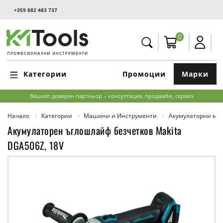
+359 882 483 737
0
Категории
Промоции
Марки
Вашият доверен партньор – консултация, продажби, сервиз
Начало
Категории
Машини и Инструменти
Акумулаторни м
Акумулаторен ъглошлайф безчетков Makita
DGA506Z, 18V