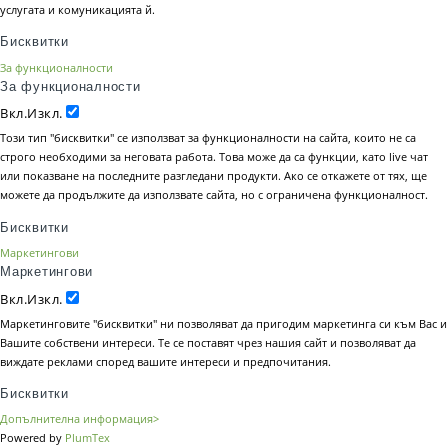
услугата и комуникацията й.
Бисквитки
За функционалности
За функционалности
Вкл.
Изкл.
Този тип "бисквитки" се използват за функционалности на сайта, които не са
строго необходими за неговата работа. Това може да са функции, като live чат
или показване на последните разгледани продукти. Ако се откажете от тях, ще
можете да продължите да използвате сайта, но с ограничена функционалност.
Бисквитки
Маркетингови
Маркетингови
Вкл.
Изкл.
Маркетинговите "бисквитки" ни позволяват да пригодим маркетинга си към Вас и
Вашите собствени интереси. Те се поставят чрез нашия сайт и позволяват да
виждате реклами според вашите интереси и предпочитания.
Бисквитки
Допълнителна информация>
Powered by
PlumTex