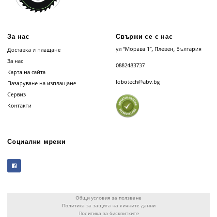
За нас
Свържи се с нас
ул “Морава 1”, Плевен, България
Доставка и плащане
За нас
0882483737
Карта на сайта
lobotech@abv.bg
Пазаруване на изплащане
Сервиз
Контакти
Социални мрежи
Общи условия за ползване
Политика за защита на личните данни
Политика за бисквитките