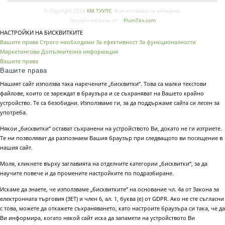
© Copyright 2026
КМ ТУУЛС
. Всички права са запазени.
Онлайн магазин от:
PlumTex.com
НАСТРОЙКИ НА БИСКВИТКИТЕ
Вашите права
Строго необходими
За ефективност
За функционалности
Маркетингови
Допълнителна информация
Вашите права
Вашите права
Нашият сайт използва така наречените „бисквитки“. Това са малки текстови
файлове, които се зареждат в браузъра и се съхраняват на Вашето крайно
устройство. Те са безобидни. Използваме ги, за да поддържаме сайта си лесен за
употреба.
Някои „бисквитки“ остават съхранени на устройството Ви, докато не ги изтриете.
Те ни позволяват да разпознаем Вашия браузър при следващото ви посещение в
нашия сайт.
Моля, кликнете върху заглавията на отделните категории „бисквитки“, за да
научите повече и да промените настройките по подразбиране.
Искаме да знаете, че използваме „бисквитките“ на основание чл. 4а от Закона за
електронната търговия (ЗЕТ) и член 6, ал. 1, буква (е) от GDPR. Ако не сте съгласни
с това, можете да откажете съхраняването, като настроите браузъра си така, че да
Ви информира, когато някой сайт иска да запамети на устройството Ви