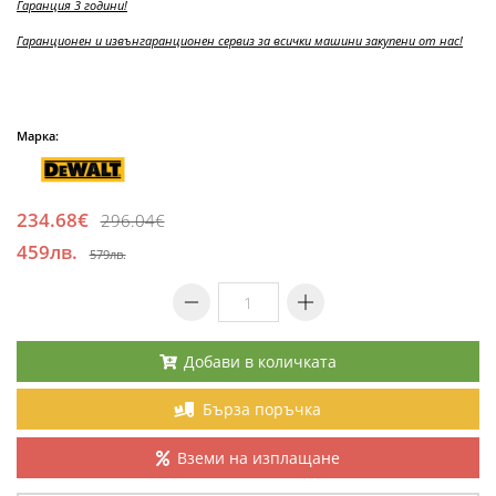
Гаранция 3 години!
Гаранционен и извънгаранционен сервиз за всички машини закупени от нас!
Марка:
234.68€
296.04€
459лв.
579лв.
Добави в количката
Бърза поръчка
Вземи на изплащане