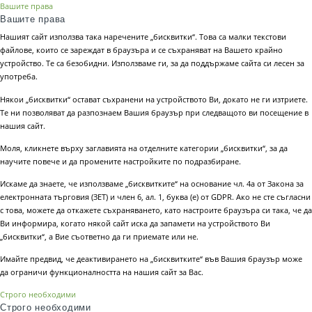
Вашите права
Вашите права
Нашият сайт използва така наречените „бисквитки“. Това са малки текстови
файлове, които се зареждат в браузъра и се съхраняват на Вашето крайно
устройство. Те са безобидни. Използваме ги, за да поддържаме сайта си лесен за
употреба.
Някои „бисквитки“ остават съхранени на устройството Ви, докато не ги изтриете.
Те ни позволяват да разпознаем Вашия браузър при следващото ви посещение в
нашия сайт.
Моля, кликнете върху заглавията на отделните категории „бисквитки“, за да
научите повече и да промените настройките по подразбиране.
Искаме да знаете, че използваме „бисквитките“ на основание чл. 4а от Закона за
електронната търговия (ЗЕТ) и член 6, ал. 1, буква (е) от GDPR. Ако не сте съгласни
с това, можете да откажете съхраняването, като настроите браузъра си така, че да
Ви информира, когато някой сайт иска да запамети на устройството Ви
„бисквитки“, а Вие съответно да ги приемате или не.
Имайте предвид, че деактивирането на „бисквитките“ във Вашия браузър може
да ограничи функционалността на нашия сайт за Вас.
Строго необходими
Строго необходими