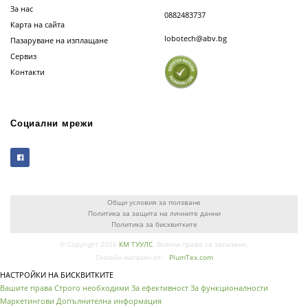
За нас
0882483737
Карта на сайта
lobotech@abv.bg
Пазаруване на изплащане
Сервиз
Контакти
Социални мрежи
Общи условия за ползване
Политика за защита на личните данни
Политика за бисквитките
© Copyright 2026
КМ ТУУЛС
. Всички права са запазени.
Онлайн магазин от:
PlumTex.com
НАСТРОЙКИ НА БИСКВИТКИТЕ
Вашите права
Строго необходими
За ефективност
За функционалности
Маркетингови
Допълнителна информация