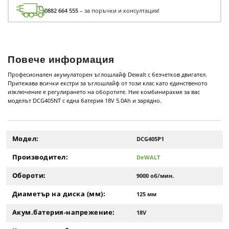
0882 664 555
– за поръчки и консултация!
Повече информация
Професионален акумулаторен ъглошлайф Dewalt с безчетков двигател.
Притежава всички екстри за ъглошлайф от този клас като единственото
изключение е регулирането на оборотите. Ние комбинирахме за вас
моделът DCG405NT с една батерия 18V 5.0Ah и зарядно.
Модел:
DCG405P1
Производител:
DeWALT
Обороти:
9000 об/мин.
Диаметър на диска (мм):
125 мм
Акум.батерия-напрежение:
18V