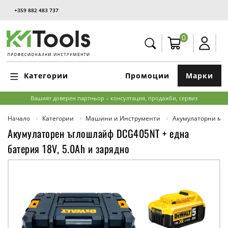
+359 882 483 737
0
Категории
Промоции
Марки
Вашият доверен партньор – консултация, продажби, сервиз
Начало
Категории
Машини и Инструменти
Акумулаторни м
Акумулаторен ъглошлайф DCG405NT + една
батерия 18V, 5.0Ah и зарядно