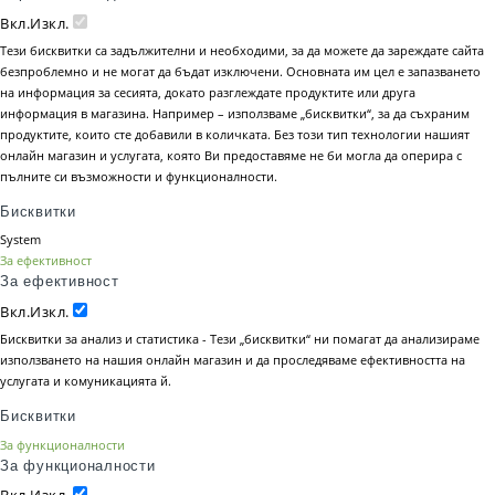
Вкл.
Изкл.
Тези бисквитки са задължителни и необходими, за да можете да зареждате сайта
безпроблемно и не могат да бъдат изключени. Основната им цел е запазването
на информация за сесията, докато разглеждате продуктите или друга
информация в магазина. Например – използваме „бисквитки“, за да съхраним
продуктите, които сте добавили в количката. Без този тип технологии нашият
онлайн магазин и услугата, която Ви предоставяме не би могла да оперира с
пълните си възможности и функционалности.
Бисквитки
System
За ефективност
За ефективност
Вкл.
Изкл.
Бисквитки за анализ и статистика - Тези „бисквитки“ ни помагат да анализираме
използването на нашия онлайн магазин и да проследяваме ефективността на
услугата и комуникацията й.
Бисквитки
За функционалности
За функционалности