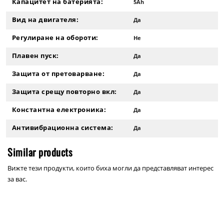
Капацитет на батерията:
5Ah
Вид на двигателя:
Да
Регулиране на обороти:
Не
Плавен пуск:
Да
Защита от претоварване:
Да
Защита срещу повторно вкл:
Да
Константна електроника:
Да
Антивибрационна система:
Да
Similar products
Вижте тези продукти, които биха могли да представляват интерес
за вас.