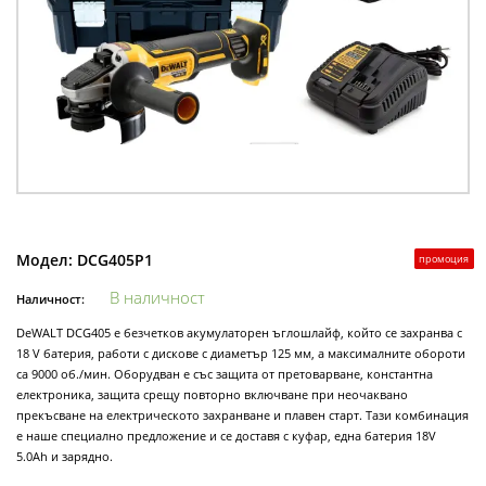
Модел:
DCG405P1
промоция
В наличност
Наличност:
DeWALT DCG405 е безчетков акумулаторен ъглошлайф, който се захранва с
18 V батерия, работи с дискове с диаметър 125 мм, а максималните обороти
са 9000 об./мин. Оборудван е със защита от претоварване, константна
електроника, защита срещу повторно включване при неочаквано
прекъсване на електрическото захранване и плавен старт. Тази комбинация
е наше специално предложение и се доставя с куфар, една батерия 18V
5.0Ah и зарядно.