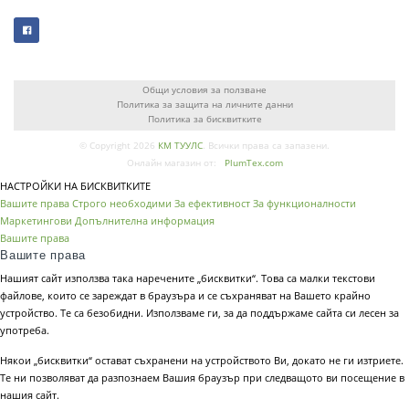
Общи условия за ползване
Политика за защита на личните данни
Политика за бисквитките
© Copyright 2026
КМ ТУУЛС
. Всички права са запазени.
Онлайн магазин от:
PlumTex.com
НАСТРОЙКИ НА БИСКВИТКИТЕ
Вашите права
Строго необходими
За ефективност
За функционалности
Маркетингови
Допълнителна информация
Вашите права
Вашите права
Нашият сайт използва така наречените „бисквитки“. Това са малки текстови
файлове, които се зареждат в браузъра и се съхраняват на Вашето крайно
устройство. Те са безобидни. Използваме ги, за да поддържаме сайта си лесен за
употреба.
Някои „бисквитки“ остават съхранени на устройството Ви, докато не ги изтриете.
Те ни позволяват да разпознаем Вашия браузър при следващото ви посещение в
нашия сайт.