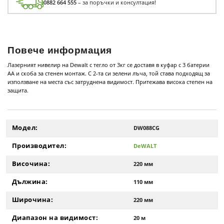
0882 664 555
– за поръчки и консултация!
Повече информация
Лазерният нивелир на Dewalt с тегло от 3кг се доставя в куфар с 3 батерии
АА и скоба за стенен монтаж. С 2-та си зелени лъча, той става подходящ за
използване на места със затруднена видимост. Притежава висока степен на
защита.
Модел:
DW088CG
Производител:
DeWALT
Височина:
220 мм
Дължина:
110 мм
Широчина:
220 мм
Диапазон на видимост:
20 м