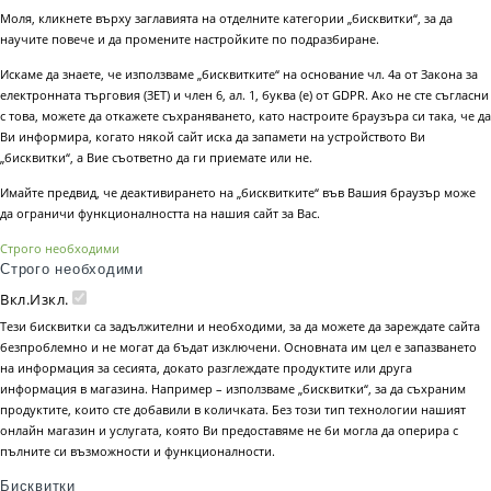
Моля, кликнете върху заглавията на отделните категории „бисквитки“, за да
научите повече и да промените настройките по подразбиране.
Искаме да знаете, че използваме „бисквитките“ на основание чл. 4а от Закона за
електронната търговия (ЗЕТ) и член 6, ал. 1, буква (е) от GDPR. Ако не сте съгласни
с това, можете да откажете съхраняването, като настроите браузъра си така, че да
Ви информира, когато някой сайт иска да запамети на устройството Ви
„бисквитки“, а Вие съответно да ги приемате или не.
Имайте предвид, че деактивирането на „бисквитките“ във Вашия браузър може
да ограничи функционалността на нашия сайт за Вас.
Строго необходими
Строго необходими
Вкл.
Изкл.
Тези бисквитки са задължителни и необходими, за да можете да зареждате сайта
безпроблемно и не могат да бъдат изключени. Основната им цел е запазването
на информация за сесията, докато разглеждате продуктите или друга
информация в магазина. Например – използваме „бисквитки“, за да съхраним
продуктите, които сте добавили в количката. Без този тип технологии нашият
онлайн магазин и услугата, която Ви предоставяме не би могла да оперира с
пълните си възможности и функционалности.
Бисквитки