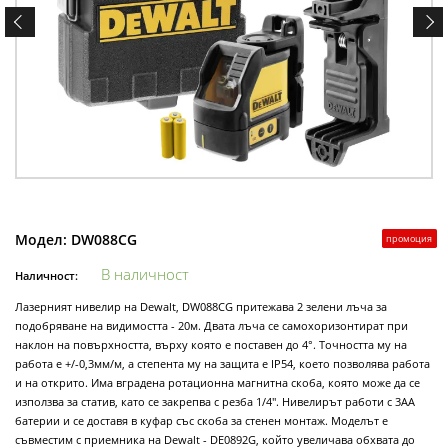
Модел:
DW088CG
промоция
В наличност
Наличност:
Лазерният нивелир на Dewalt, DW088CG притежава 2 зелени лъча за
подобряване на видимостта - 20м. Двата лъча се самохоризонтират при
наклон на повърхността, върху която е поставен до 4°. Точността му на
работа е +/-0,3мм/м, а степента му на защита е IP54, което позволява работа
и на открито. Има вградена ротационна магнитна скоба, която може да се
използва за статив, като се закрепва с резба 1/4''. Нивелирът работи с 3АА
батерии и се доставя в куфар със скоба за стенен монтаж. Моделът е
съвместим с приемника на Dewalt - DE0892G, който увеличава обхвата до