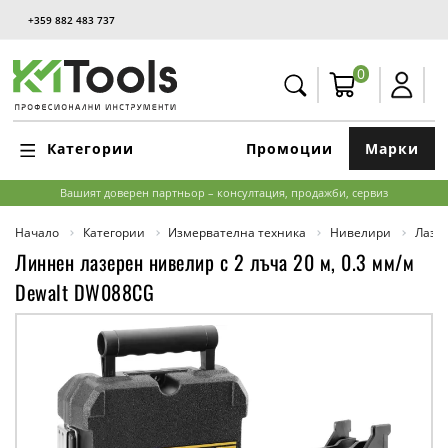
+359 882 483 737
0
Категории
Промоции
Марки
Вашият доверен партньор – консултация, продажби, сервиз
Начало
Категории
Измервателна техника
Нивелири
Лазе
Линнен лазерен нивелир с 2 лъча 20 м, 0.3 мм/м
Dewalt DW088CG