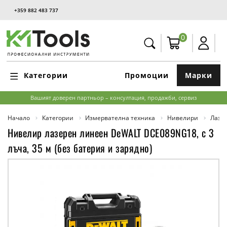
+359 882 483 737
0
Категории
Промоции
Марки
Вашият доверен партньор – консултация, продажби, сервиз
Начало
Категории
Измервателна техника
Нивелири
Лазе
Нивелир лазерен линеен DeWALT DCE089NG18, с 3
лъча, 35 м (без батерия и зарядно)