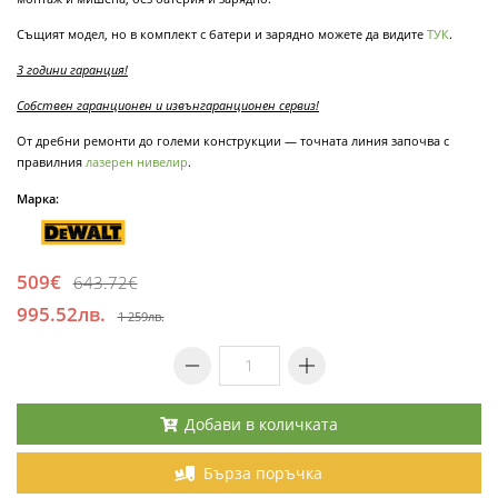
Същият модел, но в комплект с батери и зарядно можете да видите
ТУК
.
3 години гаранция!
Собствен гаранционен и извънгаранционен сервиз!
От дребни ремонти до големи конструкции — точната линия започва с
правилния
лазерен нивелир
.
Марка:
509€
643.72€
995.52лв.
1 259лв.
Добави в количката
Бърза поръчка