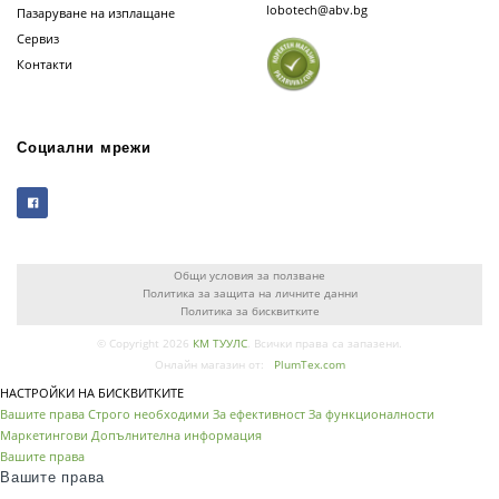
lobotech@abv.bg
Пазаруване на изплащане
Сервиз
Контакти
Социални мрежи
Общи условия за ползване
Политика за защита на личните данни
Политика за бисквитките
© Copyright 2026
КМ ТУУЛС
. Всички права са запазени.
Онлайн магазин от:
PlumTex.com
НАСТРОЙКИ НА БИСКВИТКИТЕ
Вашите права
Строго необходими
За ефективност
За функционалности
Маркетингови
Допълнителна информация
Вашите права
Вашите права