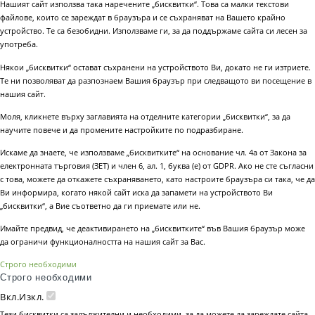
Нашият сайт използва така наречените „бисквитки“. Това са малки текстови
файлове, които се зареждат в браузъра и се съхраняват на Вашето крайно
устройство. Те са безобидни. Използваме ги, за да поддържаме сайта си лесен за
употреба.
Някои „бисквитки“ остават съхранени на устройството Ви, докато не ги изтриете.
Те ни позволяват да разпознаем Вашия браузър при следващото ви посещение в
нашия сайт.
Моля, кликнете върху заглавията на отделните категории „бисквитки“, за да
научите повече и да промените настройките по подразбиране.
Искаме да знаете, че използваме „бисквитките“ на основание чл. 4а от Закона за
електронната търговия (ЗЕТ) и член 6, ал. 1, буква (е) от GDPR. Ако не сте съгласни
с това, можете да откажете съхраняването, като настроите браузъра си така, че да
Ви информира, когато някой сайт иска да запамети на устройството Ви
„бисквитки“, а Вие съответно да ги приемате или не.
Имайте предвид, че деактивирането на „бисквитките“ във Вашия браузър може
да ограничи функционалността на нашия сайт за Вас.
Строго необходими
Строго необходими
Вкл.
Изкл.
Тези бисквитки са задължителни и необходими, за да можете да зареждате сайта