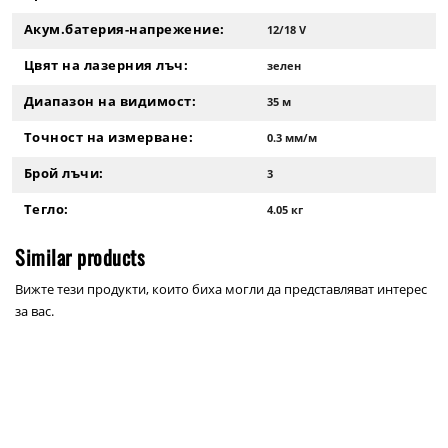
Акум.батерия-напрежение:
12/18 V
Цвят на лазерния лъч:
зелен
Диапазон на видимост:
35 м
Точност на измерване:
0.3 мм/м
Брой лъчи:
3
Тегло:
4.05 кг
Similar products
Вижте тези продукти, които биха могли да представляват интерес
за вас.