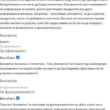
безпроблемно и не могат да бъдат изключени. Основната им цел е запазването
на информация за сесията, докато разглеждате продуктите или друга
информация в магазина. Например – използваме „бисквитки“, за да съхраним
продуктите, които сте добавили в количката. Без този тип технологии нашият
онлайн магазин и услугата, която Ви предоставяме не би могла да оперира с
пълните си възможности и функционалности.
Бисквитки
System
За ефективност
За ефективност
Вкл.
Изкл.
Бисквитки за анализ и статистика - Тези „бисквитки“ ни помагат да анализираме
използването на нашия онлайн магазин и да проследяваме ефективността на
услугата и комуникацията й.
Бисквитки
За функционалности
За функционалности
Вкл.
Изкл.
Този тип "бисквитки" се използват за функционалности на сайта, които не са
строго необходими за неговата работа. Това може да са функции, като live чат