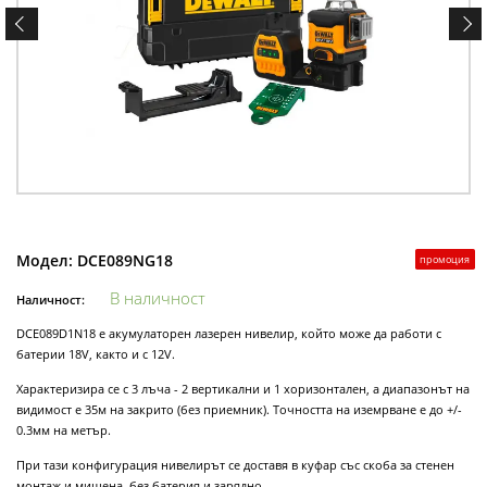
Модел:
DCE089NG18
промоция
В наличност
Наличност:
DCE089D1N18 е акумулаторен лазерен нивелир, който може да работи с
батерии 18V, както и с 12V.
Характеризира се с 3 лъча - 2 вертикални и 1 хоризонтален, а диапазонът на
видимост е 35м на закрито (без приемник). Точността на иземрване е до +/-
0.3мм на метър.
При тази конфигурация нивелирът се доставя в куфар със скоба за стенен
монтаж и мишена, без батерия и зарядно.