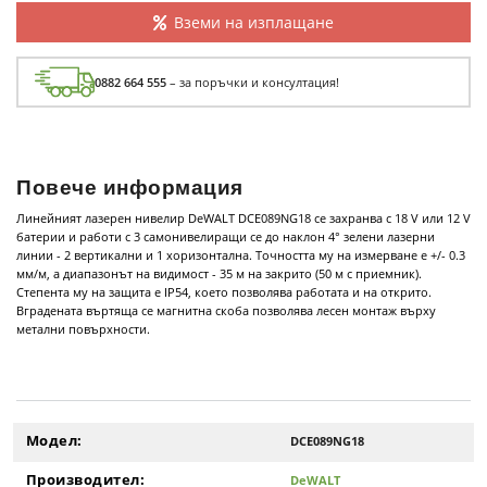
Вземи на изплащане
0882 664 555
– за поръчки и консултация!
Повече информация
Линейният лазерен нивелир DeWALT DCE089NG18 се захранва с 18 V или 12 V
батерии и работи с 3 самонивелиращи се до наклон 4° зелени лазерни
линии - 2 вертикални и 1 хоризонтална. Точността му на измерване е +/- 0.3
мм/м, а диапазонът на видимост - 35 м на закрито (50 м с приемник).
Степента му на защита е IP54, което позволява работата и на открито.
Вградената въртяща се магнитна скоба позволява лесен монтаж върху
метални повърхности.
Модел:
DCE089NG18
Производител:
DeWALT