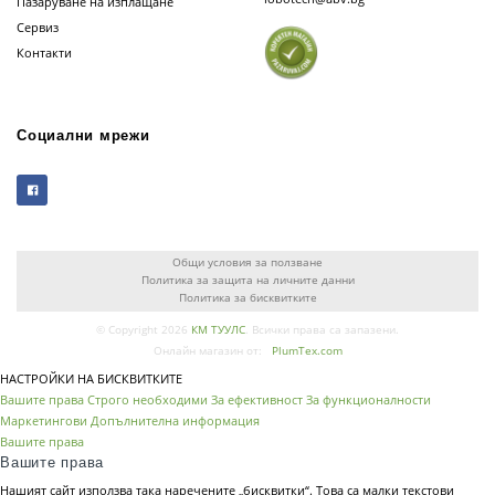
Пазаруване на изплащане
Сервиз
Контакти
Социални мрежи
Общи условия за ползване
Политика за защита на личните данни
Политика за бисквитките
© Copyright 2026
КМ ТУУЛС
. Всички права са запазени.
Онлайн магазин от:
PlumTex.com
НАСТРОЙКИ НА БИСКВИТКИТЕ
Вашите права
Строго необходими
За ефективност
За функционалности
Маркетингови
Допълнителна информация
Вашите права
Вашите права
Нашият сайт използва така наречените „бисквитки“. Това са малки текстови