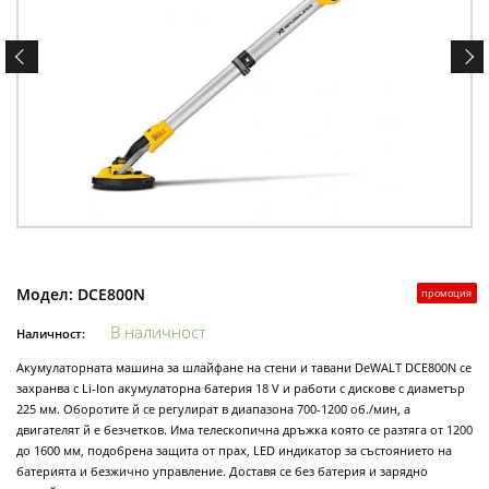
Модел:
DCE800N
промоция
В наличност
Наличност:
Акумулаторната машина за шлайфане на стени и тавани DeWALT DCE800N се
захранва с Li-Ion акумулаторна батерия 18 V и работи с дискове с диаметър
225 мм. Оборотите й се регулират в диапазона 700-1200 об./мин, а
двигателят й е безчетков. Има телескопична дръжка която се разтяга от 1200
до 1600 мм, подобрена защита от прах, LED индикатор за състоянието на
батерията и безжично управление. Доставя се без батерия и зарядно