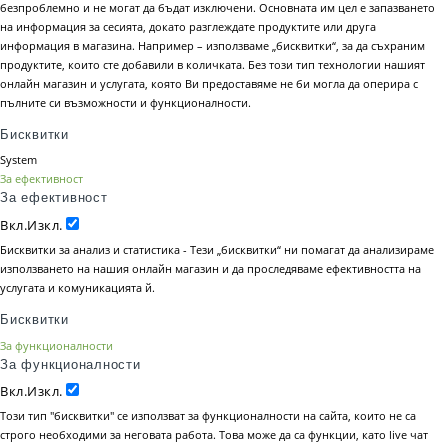
безпроблемно и не могат да бъдат изключени. Основната им цел е запазването
на информация за сесията, докато разглеждате продуктите или друга
информация в магазина. Например – използваме „бисквитки“, за да съхраним
продуктите, които сте добавили в количката. Без този тип технологии нашият
онлайн магазин и услугата, която Ви предоставяме не би могла да оперира с
пълните си възможности и функционалности.
Бисквитки
System
За ефективност
За ефективност
Вкл.
Изкл.
Бисквитки за анализ и статистика - Тези „бисквитки“ ни помагат да анализираме
използването на нашия онлайн магазин и да проследяваме ефективността на
услугата и комуникацията й.
Бисквитки
За функционалности
За функционалности
Вкл.
Изкл.
Този тип "бисквитки" се използват за функционалности на сайта, които не са
строго необходими за неговата работа. Това може да са функции, като live чат