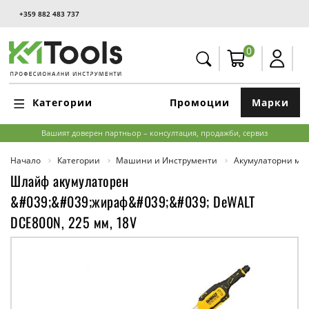
+359 882 483 737
0
Категории
Промоции
Марки
Вашият доверен партньор – консултация, продажби, сервиз
Начало
Категории
Машини и Инструменти
Акумулаторни м
Шлайф акумулаторен
&#039;&#039;жираф&#039;&#039; DeWALT
DCE800N, 225 мм, 18V