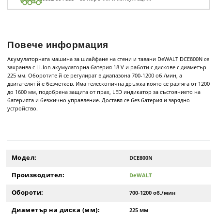
Повече информация
Акумулаторната машина за шлайфане на стени и тавани DeWALT DCE800N се
захранва с Li-Ion акумулаторна батерия 18 V и работи с дискове с диаметър
225 мм. Оборотите й се регулират в диапазона 700-1200 об./мин, а
двигателят й е безчетков. Има телескопична дръжка която се разтяга от 1200
до 1600 мм, подобрена защита от прах, LED индикатор за състоянието на
батерията и безжично управление. Доставя се без батерия и зарядно
устройство.
Модел:
DCE800N
Производител:
DeWALT
Обороти:
700-1200 об./мин
Диаметър на диска (мм):
225 мм