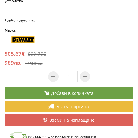
устройство.
3 години гаранция!
Марка:
505.67€
599.75€
989лв.
1 173.01лв.
Добави в количката
Бърза поръчка
Вземи на изплащане
0882 664 555
– за поръчки и консултация!