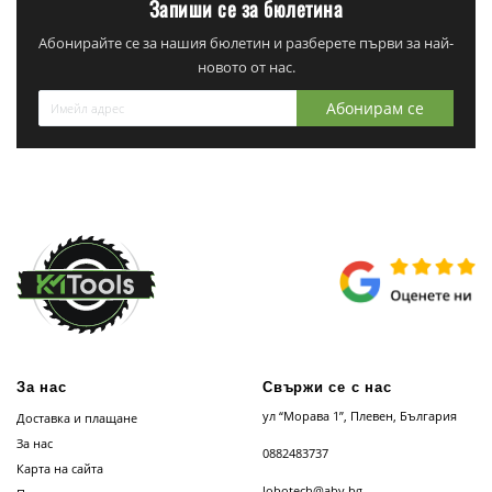
Запиши се за бюлетина
Абонирайте се за нашия бюлетин и разберете първи за най-
новото от нас.
Абонирам се
За нас
Свържи се с нас
ул “Морава 1”, Плевен, България
Доставка и плащане
За нас
0882483737
Карта на сайта
lobotech@abv.bg