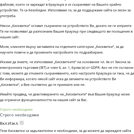
файлове, които се зареждат в браузъра и се съхраняват на Вашето крайно
устройство. Те са безобидни. Използваме ги, за да поддържаме сайта си лесен за
употреба.
Някои „бисквитки“ остават съхранени на устройството Ви, докато не ги изтриете.
Те ни позволяват да разпознаем Вашия браузър при следващото ви посещение в
нашия сайт.
Моля, кликнете върху заглавията на отделните категории „бисквитки“, за да
научите повече и да промените настройките по подразбиране.
Искаме да знаете, че използваме „бисквитките“ на основание чл. 4а от Закона за
електронната търговия (ЗЕТ) и член 6, ал. 1, буква (е) от GDPR. Ако не сте съгласни
с това, можете да откажете съхраняването, като настроите браузъра си така, че да
Ви информира, когато някой сайт иска да запамети на устройството Ви
„бисквитки“, а Вие съответно да ги приемате или не.
Имайте предвид, че деактивирането на „бисквитките“ във Вашия браузър може
да ограничи функционалността на нашия сайт за Вас.
Строго необходими
Строго необходими
Вкл.
Изкл.
Тези бисквитки са задължителни и необходими, за да можете да зареждате сайта