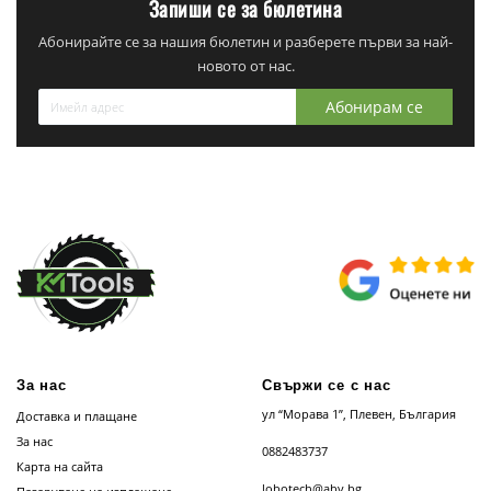
Запиши се за бюлетина
Абонирайте се за нашия бюлетин и разберете първи за най-
новото от нас.
Абонирам се
За нас
Свържи се с нас
ул “Морава 1”, Плевен, България
Доставка и плащане
За нас
0882483737
Карта на сайта
lobotech@abv.bg