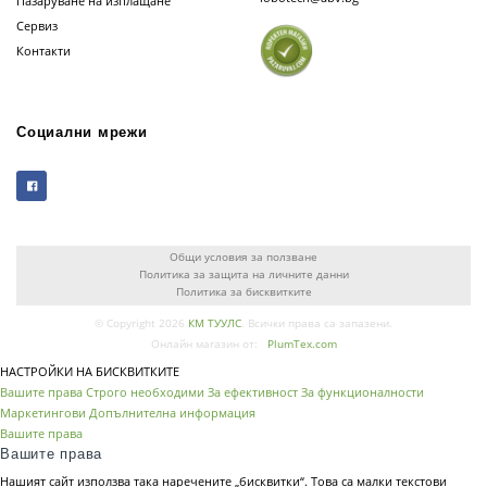
Пазаруване на изплащане
Сервиз
Контакти
Социални мрежи
Общи условия за ползване
Политика за защита на личните данни
Политика за бисквитките
© Copyright 2026
КМ ТУУЛС
. Всички права са запазени.
Онлайн магазин от:
PlumTex.com
НАСТРОЙКИ НА БИСКВИТКИТЕ
Вашите права
Строго необходими
За ефективност
За функционалности
Маркетингови
Допълнителна информация
Вашите права
Вашите права
Нашият сайт използва така наречените „бисквитки“. Това са малки текстови