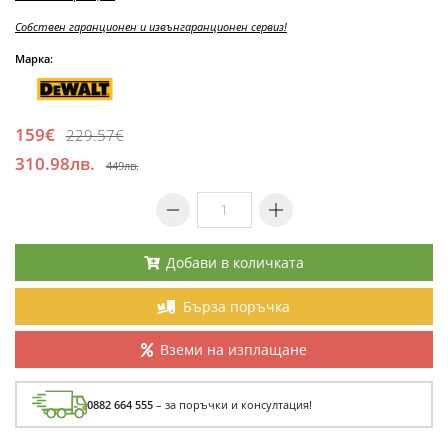
Собствен гаранционен и извънгаранционен сервиз!
Марка:
159€
229.57€
310.98лв.
449лв.
Добави в количката
Бърза поръчка
Вземи на изплащане
0882 664 555
– за поръчки и консултация!