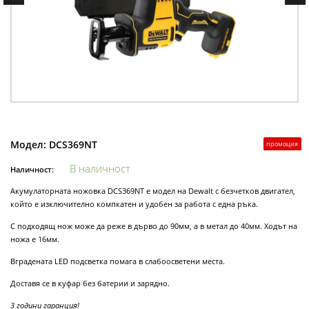
Модел:
DCS369NT
промоция
В наличност
Наличност:
Акумулаторната ножовка DCS369NT е модел на Dewalt с безчетков двигател,
който е изключително компкатен и удобен за работа с една ръка.
С подходящ нож може да реже в дърво до 90мм, а в метал до 40мм. Ходът на
ножа е 16мм.
Вградената LED подсветка помага в слабоосветени места.
Доставя се в куфар без батерии и зарядно.
3 години гаранция!