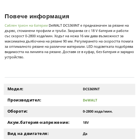
Повече информация
Саблен трион на батерии
DeWALT DCS369NT е предназначен за рязане на
дърво, стоманени профили и тръби. Захранва се с 18 V батерия и работи
със скорост 0-2800 хода/мин. Ходът на ножа 16 мм дава възможност за
максимална дълбочина на рязане 90 мм. Регулирането на скоростта помага
за оптималното рязане на различни материали. LED подсветката подобрява
видимостта на линията на рязане. Доставя се в куфар, без батерия и зарядно
устройство.
Модел:
DCS369NT
Производител:
DeWALT
Обороти:
0-2800 хода/мин.
Акум.батерия-напрежение:
18V
Вид на двигателя:
Да