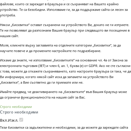
файлове, които се зареждат в браузъра и се съхраняват на Вашето крайно
устройство. Те са безобидни. Използваме ги, за да поддържаме сайта си лесен за
употреба.
Някои „бисквитки“ остават съхранени на устройството Ви, докато не ги изтриете.
Те ни позволяват да разпознаем Вашия браузър при следващото ви посещение в
нашия сайт.
Моля, кликнете върху заглавията на отделните категории „бисквитки“, за да
научите повече и да промените настройките по подразбиране.
Искаме да знаете, че използваме „бисквитките“ на основание чл. 4а от Закона за
електронната търговия (ЗЕТ) и член 6, ал. 1, буква (е) от GDPR. Ако не сте съгласни
с това, можете да откажете съхраняването, като настроите браузъра си така, че да
Ви информира, когато някой сайт иска да запамети на устройството Ви
„бисквитки“, а Вие съответно да ги приемате или не.
Имайте предвид, че деактивирането на „бисквитките“ във Вашия браузър може
да ограничи функционалността на нашия сайт за Вас.
Строго необходими
Строго необходими
Вкл.
Изкл.
Тези бисквитки са задължителни и необходими, за да можете да зареждате сайта