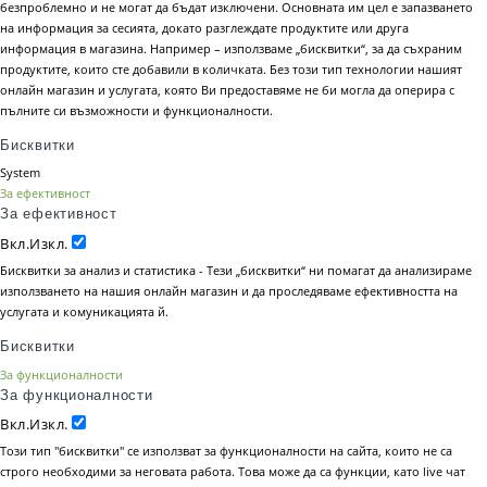
безпроблемно и не могат да бъдат изключени. Основната им цел е запазването
на информация за сесията, докато разглеждате продуктите или друга
информация в магазина. Например – използваме „бисквитки“, за да съхраним
продуктите, които сте добавили в количката. Без този тип технологии нашият
онлайн магазин и услугата, която Ви предоставяме не би могла да оперира с
пълните си възможности и функционалности.
Бисквитки
System
За ефективност
За ефективност
Вкл.
Изкл.
Бисквитки за анализ и статистика - Тези „бисквитки“ ни помагат да анализираме
използването на нашия онлайн магазин и да проследяваме ефективността на
услугата и комуникацията й.
Бисквитки
За функционалности
За функционалности
Вкл.
Изкл.
Този тип "бисквитки" се използват за функционалности на сайта, които не са
строго необходими за неговата работа. Това може да са функции, като live чат