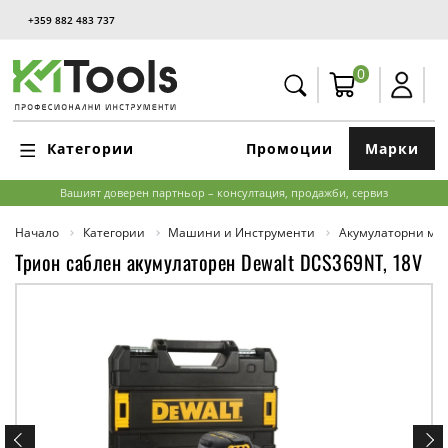
+359 882 483 737
0
Категории
Промоции
Марки
Вашият доверен партньор – консултация, продажби, сервиз
Начало
Категории
Машини и Инструменти
Акумулаторни м
Трион саблен акумулаторен Dewalt DCS369NT, 18V