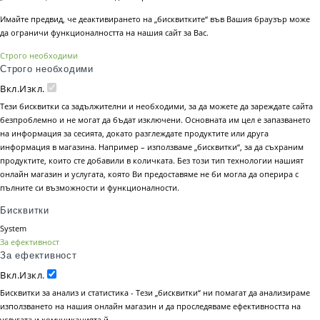
Имайте предвид, че деактивирането на „бисквитките“ във Вашия браузър може
да ограничи функционалността на нашия сайт за Вас.
Строго необходими
Строго необходими
Вкл.
Изкл.
Тези бисквитки са задължителни и необходими, за да можете да зареждате сайта
безпроблемно и не могат да бъдат изключени. Основната им цел е запазването
на информация за сесията, докато разглеждате продуктите или друга
информация в магазина. Например – използваме „бисквитки“, за да съхраним
продуктите, които сте добавили в количката. Без този тип технологии нашият
онлайн магазин и услугата, която Ви предоставяме не би могла да оперира с
пълните си възможности и функционалности.
Бисквитки
System
За ефективност
За ефективност
Вкл.
Изкл.
Бисквитки за анализ и статистика - Тези „бисквитки“ ни помагат да анализираме
използването на нашия онлайн магазин и да проследяваме ефективността на
услугата и комуникацията й.