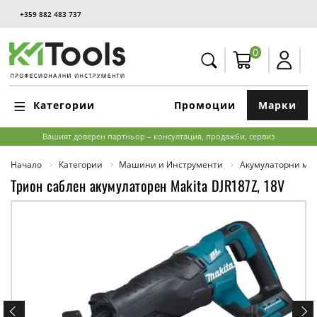
+359 882 483 737
0
Категории
Промоции
Марки
Вашият доверен партньор – консултация, продажби, сервиз
Начало
Категории
Машини и Инструменти
Акумулаторни м
Трион саблен акумулаторен Makita DJR187Z, 18V