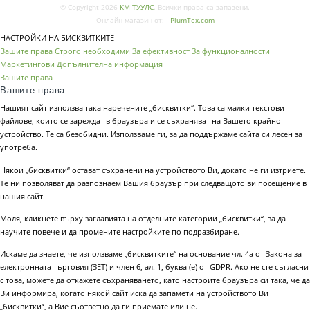
© Copyright 2026
КМ ТУУЛС
. Всички права са запазени.
Онлайн магазин от:
PlumTex.com
НАСТРОЙКИ НА БИСКВИТКИТЕ
Вашите права
Строго необходими
За ефективност
За функционалности
Маркетингови
Допълнителна информация
Вашите права
Вашите права
Нашият сайт използва така наречените „бисквитки“. Това са малки текстови
файлове, които се зареждат в браузъра и се съхраняват на Вашето крайно
устройство. Те са безобидни. Използваме ги, за да поддържаме сайта си лесен за
употреба.
Някои „бисквитки“ остават съхранени на устройството Ви, докато не ги изтриете.
Те ни позволяват да разпознаем Вашия браузър при следващото ви посещение в
нашия сайт.
Моля, кликнете върху заглавията на отделните категории „бисквитки“, за да
научите повече и да промените настройките по подразбиране.
Искаме да знаете, че използваме „бисквитките“ на основание чл. 4а от Закона за
електронната търговия (ЗЕТ) и член 6, ал. 1, буква (е) от GDPR. Ако не сте съгласни
с това, можете да откажете съхраняването, като настроите браузъра си така, че да
Ви информира, когато някой сайт иска да запамети на устройството Ви
„бисквитки“, а Вие съответно да ги приемате или не.