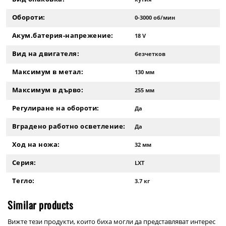
Обороти:
0-3000 об/мин
Акум.батерия-напрежение:
18 V
Вид на двигателя:
безчетков
Максимум в метал:
130 мм
Максимум в дърво:
255 мм
Регулиране на обороти:
Да
Вградено работно осветление:
Да
Ход на ножа:
32 мм
Серия:
LXT
Тегло:
3.7 кг
Similar products
Вижте тези продукти, които биха могли да представляват интерес