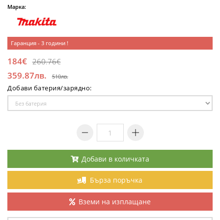
Марка:
Гаранция - 3 години !
184€
260.76€
359.87лв.
510лв.
Добави батерия/зарядно:
Добави в количката
Бърза поръчка
Вземи на изплащане