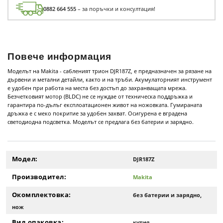
0882 664 555
– за поръчки и консултация!
Повече информация
Моделът на Makita - сабленият трион DJR187Z, е предназначен за рязане на
дървени и метални детайли, както и на тръби. Акумулаторният инструмент
е удобен при работа на места без достъп до захранващата мрежа.
Безчетковият мотор (BLDC) не се нуждае от техническа поддръжка и
гарантира по-дълъг експлоатационен живот на ножовката. Гумираната
дръжка е с меко покритие за удобен захват. Осигурена е вградена
светодиодна подсветка. Моделът се предлага без батерии и зарядно.
Модел:
DJR187Z
Производител:
Makita
Окомплектовка:
без батерии и зарядно,
нож
Вид опаковка:
кутия