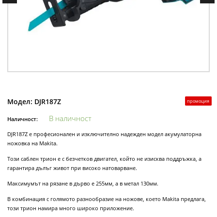
Модел:
DJR187Z
промоция
В наличност
Наличност:
DJR187Z е професионален и изключително надежден модел акумулаторна
ножовка на Makita.
Този саблен трион е с безчетков двигател, който не изисква поддръжка, а
гарантира дълъг живот при високо натоварване.
Максимумът на рязане в дърво е 255мм, а в метал 130мм.
В комбинация с голямото разнообразие на ножове, което Makita предлага,
този трион намира много широко приложение.