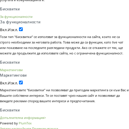
Бисквитки
За функционалности
За функционалности
Вкл.
Изкл.
Този тип "бисквитки" се използват за функционалности на сайта, които не са
строго необходими за неговата работа. Това може да са функции, като live чат
или показване на последните разгледани продукти. Ако се откажете от тях, ще
можете да продължите да използвате сайта, но с ограничена функционалност.
Бисквитки
Маркетингови
Маркетингови
Вкл.
Изкл.
Маркетинговите "бисквитки" ни позволяват да пригодим маркетинга си към Вас и
Вашите собствени интереси. Те се поставят чрез нашия сайт и позволяват да
виждате реклами според вашите интереси и предпочитания.
Бисквитки
Допълнителна информация>
Powered by
PlumTex
Запази настройките
Приемам всички