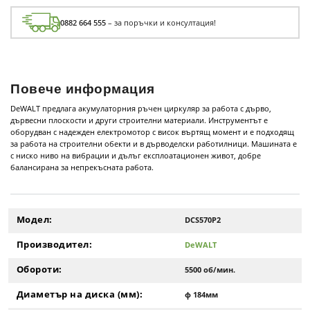
0882 664 555
– за поръчки и консултация!
Повече информация
DeWALT предлага акумулаторния ръчен циркуляр за работа с дърво,
дървесни плоскости и други строителни материали. Инструментът е
оборудван с надежден електромотор с висок въртящ момент и е подходящ
за работа на строителни обекти и в дърводелски работилници. Машината е
с ниско ниво на вибрации и дълъг експлоатационен живот, добре
балансирана за непрекъсната работа.
Модел:
DCS570P2
Производител:
DeWALT
Обороти:
5500 об/мин.
Диаметър на диска (мм):
ф 184мм