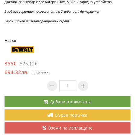
Доставя се в куфар с две батерии 18V, 5.0Ah и зарядно устройство.
3 години гаранция на машината и 2 години на батериите!
Гаранционен и извънгаранционен сервиз!
Марка:
355€
526.12€
694.32лв.
1 028.99лв.
Добави в количката
Бърза поръчка
Вземи на изплащане