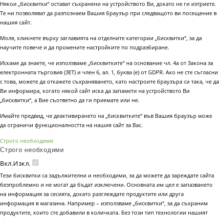
Някои „бисквитки“ остават съхранени на устройството Ви, докато не ги изтриете.
Те ни позволяват да разпознаем Вашия браузър при следващото ви посещение в
нашия сайт.
Моля, кликнете върху заглавията на отделните категории „бисквитки“, за да
научите повече и да промените настройките по подразбиране.
Искаме да знаете, че използваме „бисквитките“ на основание чл. 4а от Закона за
електронната търговия (ЗЕТ) и член 6, ал. 1, буква (е) от GDPR. Ако не сте съгласни
с това, можете да откажете съхраняването, като настроите браузъра си така, че да
Ви информира, когато някой сайт иска да запамети на устройството Ви
„бисквитки“, а Вие съответно да ги приемате или не.
Имайте предвид, че деактивирането на „бисквитките“ във Вашия браузър може
да ограничи функционалността на нашия сайт за Вас.
Строго необходими
Строго необходими
Вкл.
Изкл.
Тези бисквитки са задължителни и необходими, за да можете да зареждате сайта
безпроблемно и не могат да бъдат изключени. Основната им цел е запазването
на информация за сесията, докато разглеждате продуктите или друга
информация в магазина. Например – използваме „бисквитки“, за да съхраним
продуктите, които сте добавили в количката. Без този тип технологии нашият