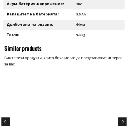
Акум.батерия-напрежение:
18V
Капацитет на батерията:
5.0 Ah
Дълбочина на рязане:
64мм
Тегло:
9.3 kg
Similar products
Вижте тези продукти, които биха могли да представляват интерес
за вас.