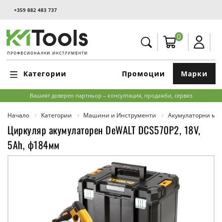
+359 882 483 737
0
Категории
Промоции
Марки
Вашият доверен партньор – консултация, продажби, сервиз
Начало
Категории
Машини и Инструменти
Акумулаторни м
Циркуляр акумулаторен DeWALT DCS570P2, 18V,
5Ah, ф184мм