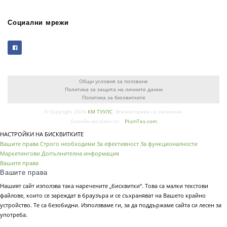
Социални мрежи
Общи условия за ползване
Политика за защита на личните данни
Политика за бисквитките
© Copyright 2026
КМ ТУУЛС
. Всички права са запазени.
Онлайн магазин от:
PlumTex.com
НАСТРОЙКИ НА БИСКВИТКИТЕ
Вашите права
Строго необходими
За ефективност
За функционалности
Маркетингови
Допълнителна информация
Вашите права
Вашите права
Нашият сайт използва така наречените „бисквитки“. Това са малки текстови
файлове, които се зареждат в браузъра и се съхраняват на Вашето крайно
устройство. Те са безобидни. Използваме ги, за да поддържаме сайта си лесен за
употреба.