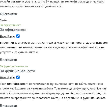
онлайн магазин и услугата, която Ви предоставяме не би могла да оперира с
пълните си възможности и функционалности.
Бисквитки
System
За ефективност
За ефективност
Вкл.
Изкл.
Бисквитки за анализ и статистика - Тези „бисквитки“ ни помагат да анализираме
използването на нашия онлайн магазин и да проследяваме ефективността на
услугата и комуникацията й.
Бисквитки
За функционалности
За функционалности
Вкл.
Изкл.
Този тип "бисквитки" се използват за функционалности на сайта, които не са
строго необходими за неговата работа. Това може да са функции, като live чат
или показване на последните разгледани продукти. Ако се откажете от тях, ще
можете да продължите да използвате сайта, но с ограничена функционалност.
Бисквитки