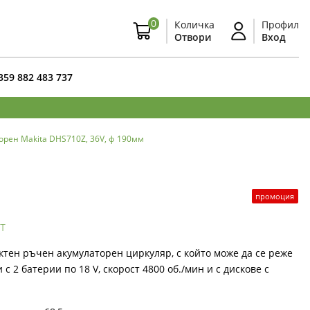
0
Количка
Профил
Отвори
Вход
359 882 483 737
рен Makita DHS710Z, 36V, ф 190мм
промоция
т
ктен ръчен акумулаторен циркуляр, с който може да се реже
и с 2 батерии по 18 V, скорост 4800 об./мин и с дискове с