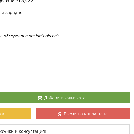
язане е 68,5мм.
 и зарядно.
о обслужване от kmtools.net!
Добави в количката
ка
Вземи на изплащане
оръчки и консултация!