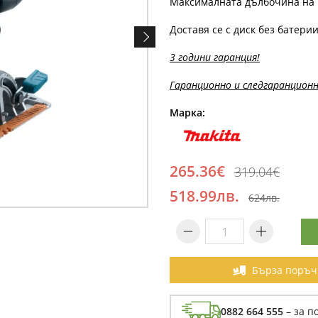
Максималната дълбочина на р
Доставя се с диск без батерии
3 години гаранция!
Гаранционно и следгаранционн
Марка:
265.36€
319.04€
518.99лв.
624лв.
Бърза поръч
0882 664 555
– за п