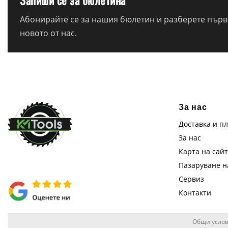
Запиши се за бюлетина
Абонирайте се за нашия бюлетин и разберете първи
новото от нас.
За нас
Доставка и п
За нас
Карта на сай
Пазаруване 
Сервиз
Контакти
Общи услов