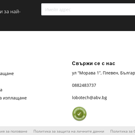
 за най-
Свържи се с нас
ул “Морава 1”, Плевен, Бълга
лащане
0882483737
та
lobotech@abv.bg
на изплащане
ия за ползване
Политика за защита на личните данни
Политика за 