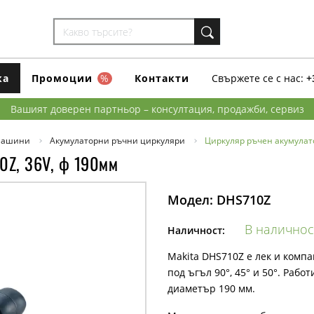
ка
Промоции
%
Контакти
Свържете се с нас:
+
Вашият доверен партньор – консултация, продажби, сервиз
машини
Акумулаторни ръчни циркуляри
Циркуляр ръчен акумулато
0Z, 36V, ф 190мм
Модел:
DHS710Z
В наличнос
Наличност:
Makita DHS710Z е лек и компа
под ъгъл 90°, 45° и 50°. Работ
диаметър 190 мм.