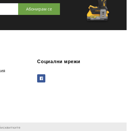
Абонирам се
Социални мрежи
рия
бисквитките