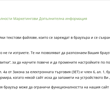
алности
Маркетингови
Допълнителна информация
лки текстови файлове, които се зареждат в браузъра и се съхра
ато не ги изтриете. Те ни позволяват да разпознаем Вашия бра
витки“, за да научите повече и да промените настройките по п
4а от Закона за електронната търговия (ЗЕТ) и член 6, ал. 1, бу
рмира, когато някой сайт иска да запамети на устройството Ви 
ия браузър може да ограничи функционалността на нашия сайт 