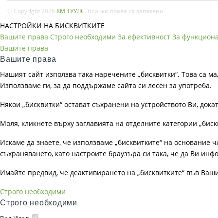
© Copyright 2026
КМ ТУУЛС
. Всички права са запазени.
НАСТРОЙКИ НА БИСКВИТКИТЕ
Вашите права
Строго необходими
За ефективност
За функцион
Вашите права
Вашите права
Нашият сайт използва така наречените „бисквитки“. Това са ма
Използваме ги, за да поддържаме сайта си лесен за употреба.
Някои „бисквитки“ остават съхранени на устройството Ви, док
Моля, кликнете върху заглавията на отделните категории „биск
Искаме да знаете, че използваме „бисквитките“ на основание чл. 
съхраняването, като настроите браузъра си така, че да Ви инфо
Имайте предвид, че деактивирането на „бисквитките“ във Ваш
Строго необходими
Строго необходими