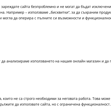
а зареждате сайта безпроблемно и не могат да бъдат изключени
а. Например – използваме „бисквитки“, за да съхраним продукт
би могла да оперира с пълните си възможности и функционално
ат да анализираме използването на нашия онлайн магазин и да 
, които не са строго необходими за неговата работа. Това може 
одължите да използвате сайта, но с ограничена функционалност.