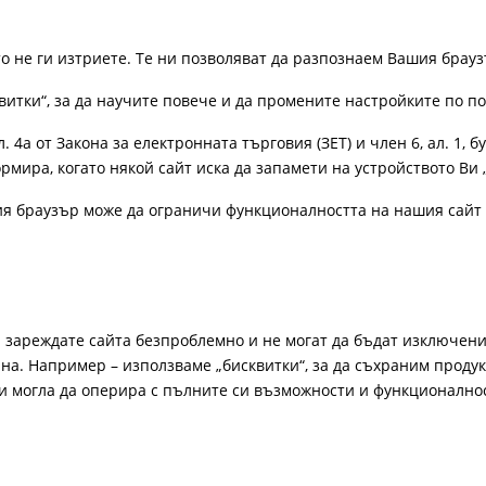
ато не ги изтриете. Те ни позволяват да разпознаем Вашия бра
витки“, за да научите повече и да промените настройките по п
4а от Закона за електронната търговия (ЗЕТ) и член 6, ал. 1, бу
рмира, когато някой сайт иска да запамети на устройството Ви 
ия браузър може да ограничи функционалността на нашия сайт 
а зареждате сайта безпроблемно и не могат да бъдат изключени
а. Например – използваме „бисквитки“, за да съхраним продукт
би могла да оперира с пълните си възможности и функционално