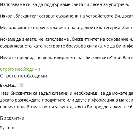
Използваме ги, за да поддържаме сайта си лесен за употреба.
Някои „бисквитки“ остават съхранени на устройството Ви, док
Моля, кликнете върху заглавията на отделните категории „биск
Искаме да знаете, че използваме „бисквитките“ на основание чл. 
съхраняването, като настроите браузъра си така, че да Ви инфо
Имайте предвид, че деактивирането на „бисквитките“ във Ваш
Строго необходими
Строго необходими
Вкл.
Изкл.
Тези бисквитки са задължителни и необходими, за да можете д
докато разглеждате продуктите или друга информация в магазин
нашият онлайн магазин и услугата, която Ви предоставяме не 
Бисквитки
System