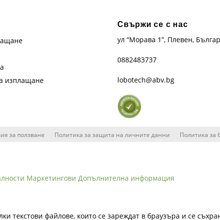
Свържи се с нас
ул “Морава 1”, Плевен, Бълга
лащане
0882483737
та
lobotech@abv.bg
на изплащане
ия за ползване
Политика за защита на личните данни
Политика за 
алности
Маркетингови
Допълнителна информация
лки текстови файлове, които се зареждат в браузъра и се съхра