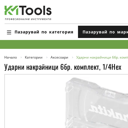
Пазарувай по категория
Пазарувай по мар
Начало
Категории
Аксесоари
Ударни накрайници 6бр. комп
Ударни накрайници 6бр. комплект, 1/4Hex