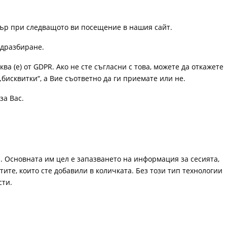
узър при следващото ви посещение в нашия сайт.
одразбиране.
ква (е) от GDPR. Ако не сте съгласни с това, можете да откажете
„бисквитки“, а Вие съответно да ги приемате или не.
за Вас.
. Основната им цел е запазването на информация за сесията,
ите, които сте добавили в количката. Без този тип технологии
сти.