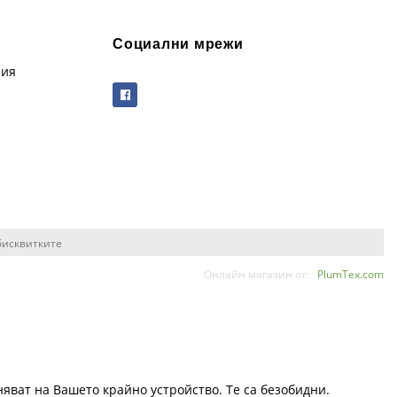
Социални мрежи
рия
бисквитките
Онлайн магазин от:
PlumTex.com
няват на Вашето крайно устройство. Те са безобидни.