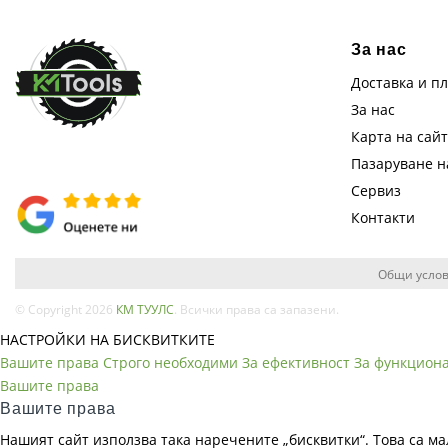
За нас
Доставка и п
За нас
Карта на сай
Пазаруване 
Сервиз
Контакти
Общи услов
© Copyright 2026
КМ ТУУЛС
. Всички права са запазени.
НАСТРОЙКИ НА БИСКВИТКИТЕ
Вашите права
Строго необходими
За ефективност
За функцион
Вашите права
Вашите права
Нашият сайт използва така наречените „бисквитки“. Това са ма