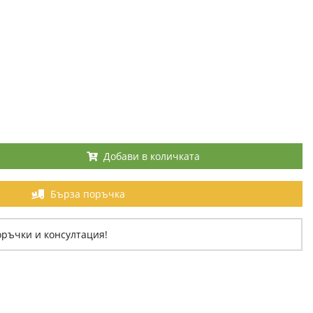
Добави в количката
Бърза поръчка
оръчки и консултация!