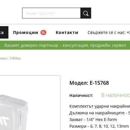
ка
Промоции
%
Контакти
Свържете се с нас:
+
Вашият доверен партньор – консултация, продажби, сервиз
лект, 1/4Hex
Модел:
E-15768
В наличнос
Наличност:
Комплектът ударни накрайниц
Дължина на накрайниците - 
Захват - 1/4" Hex E-form
Размери - 6, 7, 8, 10, 12, 13mm