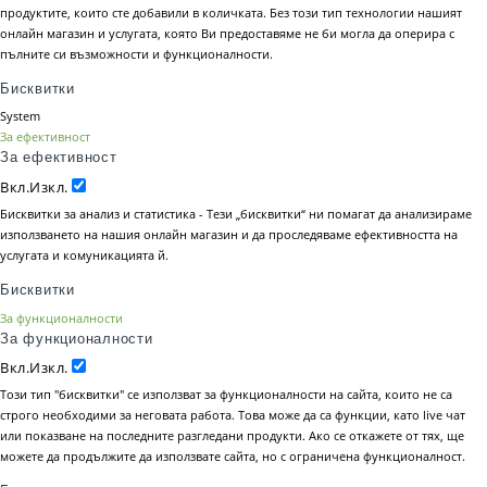
продуктите, които сте добавили в количката. Без този тип технологии нашият
онлайн магазин и услугата, която Ви предоставяме не би могла да оперира с
пълните си възможности и функционалности.
Бисквитки
System
За ефективност
За ефективност
Вкл.
Изкл.
Бисквитки за анализ и статистика - Тези „бисквитки“ ни помагат да анализираме
използването на нашия онлайн магазин и да проследяваме ефективността на
услугата и комуникацията й.
Бисквитки
За функционалности
За функционалности
Вкл.
Изкл.
Този тип "бисквитки" се използват за функционалности на сайта, които не са
строго необходими за неговата работа. Това може да са функции, като live чат
или показване на последните разгледани продукти. Ако се откажете от тях, ще
можете да продължите да използвате сайта, но с ограничена функционалност.