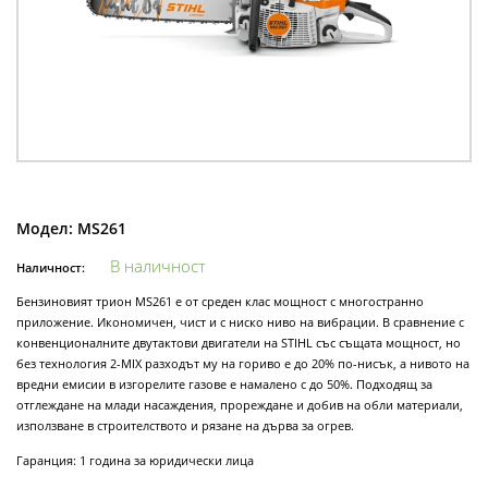
Модел:
MS261
В наличност
Наличност:
Бензиновият трион MS261 е от среден клас мощност с многостранно
приложение. Икономичен, чист и с ниско ниво на вибрации. В сравнение с
конвенционалните двутактови двигатели на STIHL със същата мощност, но
без технология 2-MIX разходът му на гориво е до 20% по-нисък, а нивото на
вредни емисии в изгорелите газове е намалено с до 50%. Подходящ за
отглеждане на млади насаждения, прореждане и добив на обли материали,
използване в строителството и рязане на дърва за огрев.
Гаранция: 1 година за юридически лица