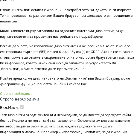
Някои „бисквитки“ остават съхранени на устройството Ви, докато не ги изтриете.
Те ни позволяват да разпознаем Вашия браузър при следващото ви посещение в
нашия сайт.
Моля, кликнете върху заглавията на отделните категории „бисквитки“, за да
научите повече и да промените настройките по подразбиране.
Искаме да знаете, че използваме „бисквитките“ на основание чл. 4а от Закона за
електронната търговия (ЗЕТ) и член 6, ал. 1, буква (е) от GDPR. Ако не сте съгласни
с това, можете да откажете съхраняването, като настроите браузъра си така, че да
Ви информира, когато някой сайт иска да запамети на устройството Ви
„бисквитки“, а Вие съответно да ги приемате или не.
Имайте предвид, че деактивирането на „бисквитките“ във Вашия браузър може
да ограничи функционалността на нашия сайт за Вас.
Строго необходими
Строго необходими
Вкл.
Изкл.
Тези бисквитки са задължителни и необходими, за да можете да зареждате сайта
безпроблемно и не могат да бъдат изключени. Основната им цел е запазването
на информация за сесията, докато разглеждате продуктите или друга
информация в магазина. Например – използваме „бисквитки“, за да съхраним