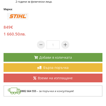
2 години за физически лица.
Марка:
849€
1 660.50лв.
Добави в количката
Бърза поръчка
Вземи на изплащане
0882 664 555
– за поръчки и консултация!