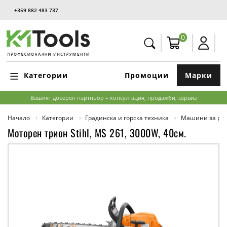
+359 882 483 737
0
Категории
Промоции
Марки
Вашият доверен партньор – консултация, продажби, сервиз
Начало
Категории
Градинска и горска техника
Машини за ряз
Моторен трион Stihl, MS 261, 3000W, 40см.