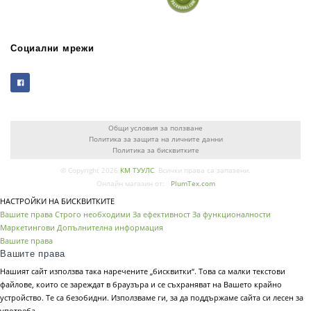
Социални мрежи
Общи условия за ползване
Политика за защита на личните данни
Политика за бисквитките
© Copyright 2026
КМ ТУУЛС
. Всички права са запазени.
Онлайн магазин от:
PlumTex.com
НАСТРОЙКИ НА БИСКВИТКИТЕ
Вашите права
Строго необходими
За ефективност
За функционалности
Маркетингови
Допълнителна информация
Вашите права
Вашите права
Нашият сайт използва така наречените „бисквитки“. Това са малки текстови
файлове, които се зареждат в браузъра и се съхраняват на Вашето крайно
устройство. Те са безобидни. Използваме ги, за да поддържаме сайта си лесен за
употреба.