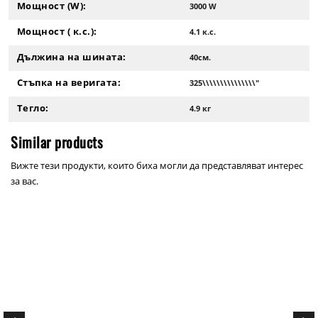
Мощност (W):
3000 W
Мощност ( к.с.):
4.1 к.с.
Дължина на шината:
40см.
Стъпка на веригата:
325\\\\\\\\\\\\\\\"
Тегло:
4.9 кг
Similar products
Вижте тези продукти, които биха могли да представляват интерес
за вас.