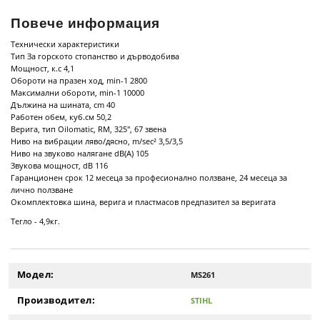
Повече информация
Технически характеристики
Тип За горското стопанство и дърводобива
Мощност, к.с 4,1
Обороти на празен ход, min-1 2800
Максимални обороти, min-1 10000
Дължина на шината, cm 40
Работен обем, куб.см 50,2
Верига, тип Oilomatic, RM, 325", 67 звена
Ниво на вибрации ляво/дясно, m/sec² 3,5/3,5
Ниво на звуково налягане dB(A) 105
Звукова мощност, dB 116
Гаранционен срок 12 месеца за професионално ползване, 24 месеца за
лично ползване
Окомплектовка шина, верига и пластмасов предпазител за веригата
Тегло - 4,9кг.
Модел:
MS261
Производител:
STIHL