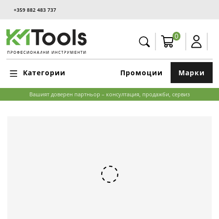
+359 882 483 737
0
Категории
Промоции
Марки
Вашият доверен партньор – консултация, продажби, сервиз