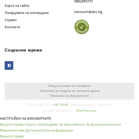
0882483737
Карта на сайта
lobotech@abv.bg
Пазаруване на изплащане
Сервиз
Контакти
Социални мрежи
Общи условия за ползване
Политика за защита на личните данни
Политика за бисквитките
© Copyright 2026
КМ ТУУЛС
. Всички права са запазени.
Онлайн магазин от:
PlumTex.com
НАСТРОЙКИ НА БИСКВИТКИТЕ
Вашите права
Строго необходими
За ефективност
За функционалности
Маркетингови
Допълнителна информация
Вашите права