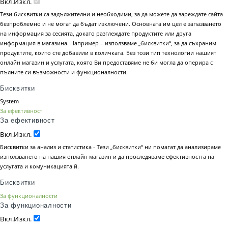
Вкл.
Изкл.
Тези бисквитки са задължителни и необходими, за да можете да зареждате сайта
безпроблемно и не могат да бъдат изключени. Основната им цел е запазването
на информация за сесията, докато разглеждате продуктите или друга
информация в магазина. Например – използваме „бисквитки“, за да съхраним
продуктите, които сте добавили в количката. Без този тип технологии нашият
онлайн магазин и услугата, която Ви предоставяме не би могла да оперира с
пълните си възможности и функционалности.
Бисквитки
System
За ефективност
За ефективност
Вкл.
Изкл.
Бисквитки за анализ и статистика - Тези „бисквитки“ ни помагат да анализираме
използването на нашия онлайн магазин и да проследяваме ефективността на
услугата и комуникацията й.
Бисквитки
За функционалности
За функционалности
Вкл.
Изкл.