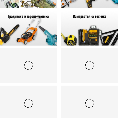
Градинска и горска техника
Измервателна техника
Аксесоари
Консумативи
Ръчни инструменти
Резервни части