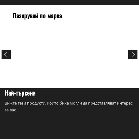
Пазарувай по марка
Най-търсени
Вижте тези продукти, които биха могли да представляват интерес
за вас.