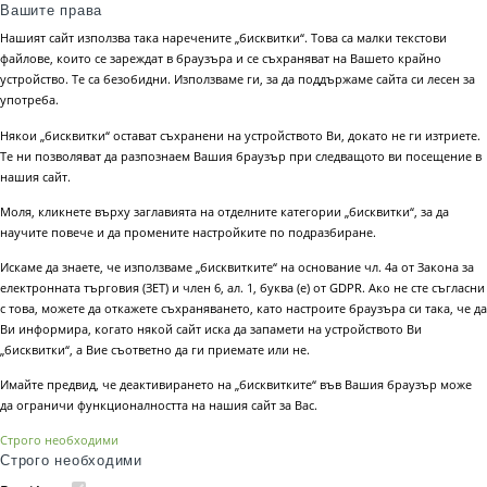
Вашите права
Нашият сайт използва така наречените „бисквитки“. Това са малки текстови
файлове, които се зареждат в браузъра и се съхраняват на Вашето крайно
устройство. Те са безобидни. Използваме ги, за да поддържаме сайта си лесен за
употреба.
Някои „бисквитки“ остават съхранени на устройството Ви, докато не ги изтриете.
Те ни позволяват да разпознаем Вашия браузър при следващото ви посещение в
нашия сайт.
Моля, кликнете върху заглавията на отделните категории „бисквитки“, за да
научите повече и да промените настройките по подразбиране.
Искаме да знаете, че използваме „бисквитките“ на основание чл. 4а от Закона за
електронната търговия (ЗЕТ) и член 6, ал. 1, буква (е) от GDPR. Ако не сте съгласни
с това, можете да откажете съхраняването, като настроите браузъра си така, че да
Ви информира, когато някой сайт иска да запамети на устройството Ви
„бисквитки“, а Вие съответно да ги приемате или не.
Имайте предвид, че деактивирането на „бисквитките“ във Вашия браузър може
да ограничи функционалността на нашия сайт за Вас.
Строго необходими
Строго необходими