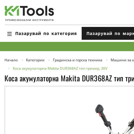
Пазарувай по категория
Пазарувай по мар
Начало
Категории
Градинска и горска техника
Машини за к
Коса акумулаторна Makita DUR368AZ тип тример, 36V
Коса акумулаторна Makita DUR368AZ тип тр