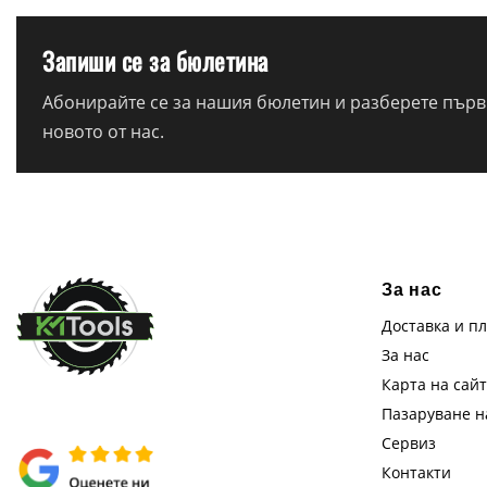
Запиши се за бюлетина
Абонирайте се за нашия бюлетин и разберете първи
новото от нас.
За нас
Доставка и п
За нас
Карта на сай
Пазаруване 
Сервиз
Контакти