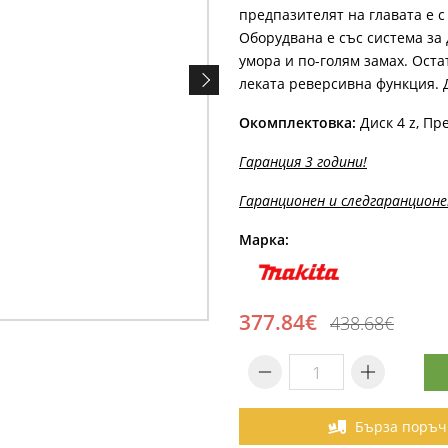
предпазителят на главата е 
Оборудвана е със система за
умора и по-голям замах. Оста
леката реверсивна функция. Д
Окомплектовка:
Диск 4 z, Пр
Гаранция 3 години!
Гаранционен и следгаранционе
Марка:
377.84€
438.68€
Бърза поръч