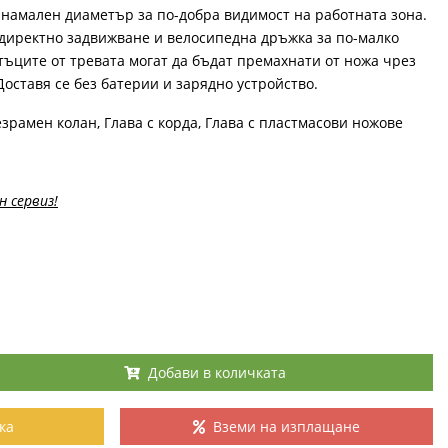
с намален диаметър за по-добра видимост на работната зона.
 директно задвижване и велосипедна дръжка за по-малко
тъците от тревата могат да бъдат премахнати от ножа чрез
оставя се без батерии и зарядно устройство.
езрамен колан, Глава с корда, Глава с пластмасови ножове
н сервиз!
Добави в количката
ка
Вземи на изплащане