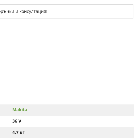
оръчки и консултация!
Makita
36 V
4.7 кг