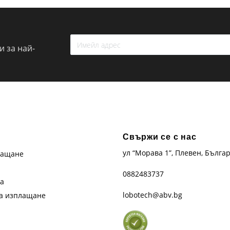
 за най-
Свържи се с нас
ул “Морава 1”, Плевен, Бълга
лащане
0882483737
та
lobotech@abv.bg
на изплащане