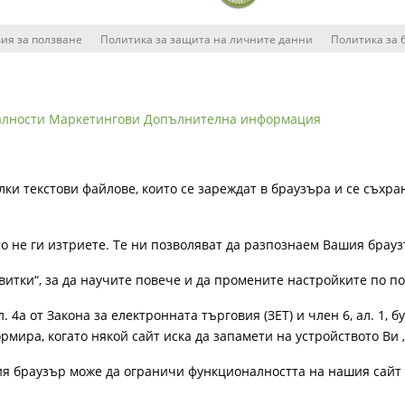
ия за ползване
Политика за защита на личните данни
Политика за 
алности
Маркетингови
Допълнителна информация
лки текстови файлове, които се зареждат в браузъра и се съхра
ато не ги изтриете. Те ни позволяват да разпознаем Вашия бра
витки“, за да научите повече и да промените настройките по п
4а от Закона за електронната търговия (ЗЕТ) и член 6, ал. 1, бу
рмира, когато някой сайт иска да запамети на устройството Ви 
ия браузър може да ограничи функционалността на нашия сайт 