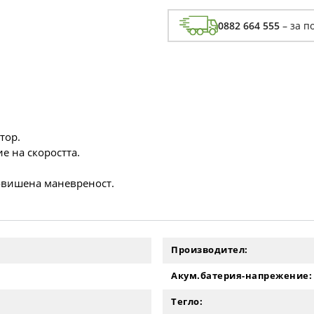
0882 664 555
– за п
тор.
е на скоростта.
повишена маневреност.
Производител:
Акум.батерия-напрежение:
Тегло: