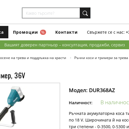
ка
Промоции
%
Контакти
Свържете се с нас:
+
Вашият доверен партньор – консултация, продажби, сервиз
осене на трева и поддръжка на храсти
Ръчни коси и тримери за трева
имер, 36V
Модел:
DUR368AZ
В наличнос
Наличност:
Ръчната акумулаторна коса ти
по 18 V. Широчината й на косе
три степени - 0-3500, 0-5300 