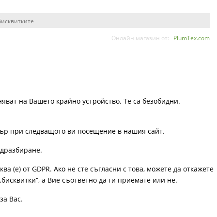
бисквитките
Онлайн магазин от:
PlumTex.com
няват на Вашето крайно устройство. Те са безобидни.
узър при следващото ви посещение в нашия сайт.
одразбиране.
ква (е) от GDPR. Ако не сте съгласни с това, можете да откажете
„бисквитки“, а Вие съответно да ги приемате или не.
за Вас.