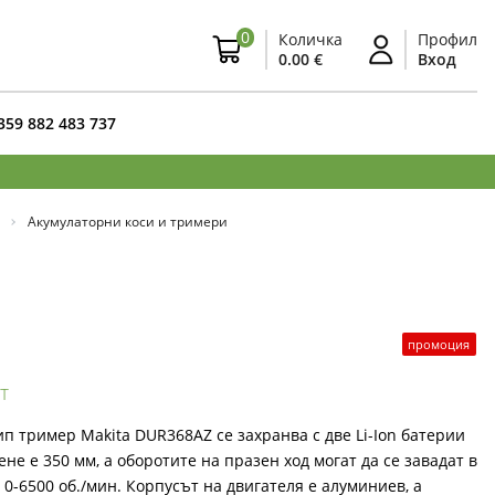
0
Количка
Профил
0.00 €
Вход
359 882 483 737
Акумулаторни коси и тримери
промоция
т
п тример Makita DUR368AZ се захранва с две Li-Ion батерии
не е 350 мм, а оборотите на празен ход могат да се завадат в
и 0-6500 об./мин. Корпусът на двигателя е алуминиев, а