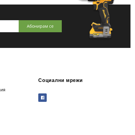
Абонирам се
Социални мрежи
рия