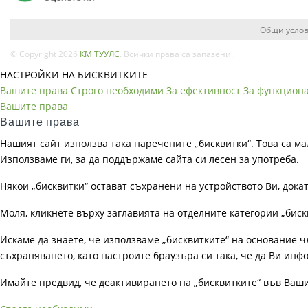
Общи услов
© Copyright 2026
КМ ТУУЛС
. Всички права са запазени.
НАСТРОЙКИ НА БИСКВИТКИТЕ
Вашите права
Строго необходими
За ефективност
За функцион
Вашите права
Вашите права
Нашият сайт използва така наречените „бисквитки“. Това са ма
Използваме ги, за да поддържаме сайта си лесен за употреба.
Някои „бисквитки“ остават съхранени на устройството Ви, док
Моля, кликнете върху заглавията на отделните категории „биск
Искаме да знаете, че използваме „бисквитките“ на основание чл. 
съхраняването, като настроите браузъра си така, че да Ви инфо
Имайте предвид, че деактивирането на „бисквитките“ във Ваш