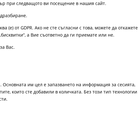
узър при следващото ви посещение в нашия сайт.
одразбиране.
ква (е) от GDPR. Ако не сте съгласни с това, можете да откажете
„бисквитки“, а Вие съответно да ги приемате или не.
за Вас.
. Основната им цел е запазването на информация за сесията,
ите, които сте добавили в количката. Без този тип технологии
сти.