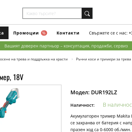
ка
Промоции
%
Контакти
Свържете се с нас:
+
Вашият доверен партньор – консултация, продажби, сервиз
осене на трева и поддръжка на храсти
Ръчни коси и тримери за трева
мер, 18V
Модел:
DUR192LZ
В наличнос
Наличност:
Акумулаторен тример Makita D
се захранва от батерия с нап
празен ход са 0-6000 об./мин