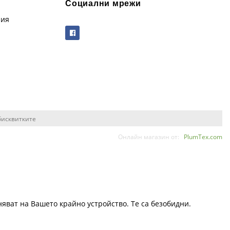
Социални мрежи
рия
бисквитките
Онлайн магазин от:
PlumTex.com
няват на Вашето крайно устройство. Те са безобидни.