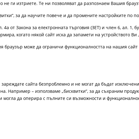
ато не ги изтриете. Те ни позволяват да разпознаем Вашия бра
витки“, за да научите повече и да промените настройките по п
4а от Закона за електронната търговия (ЗЕТ) и член 6, ал. 1, бу
рмира, когато някой сайт иска да запамети на устройството Ви 
ия браузър може да ограничи функционалността на нашия сайт 
а зареждате сайта безпроблемно и не могат да бъдат изключени
а. Например – използваме „бисквитки“, за да съхраним продукт
би могла да оперира с пълните си възможности и функционално