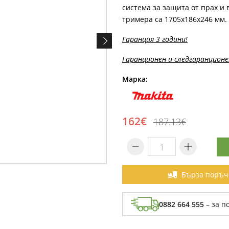
система за защита от прах и 
тримера са 1705х186х246 мм.
Гаранция 3 години!
Гаранционен и следгаранционе
Марка:
162€
187.13€
Бърза поръч
0882 664 555
– за п