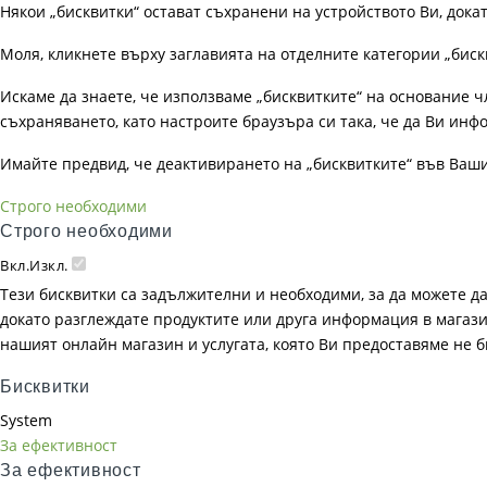
Някои „бисквитки“ остават съхранени на устройството Ви, док
Моля, кликнете върху заглавията на отделните категории „биск
Искаме да знаете, че използваме „бисквитките“ на основание чл. 
съхраняването, като настроите браузъра си така, че да Ви инфо
Имайте предвид, че деактивирането на „бисквитките“ във Ваш
Строго необходими
Строго необходими
Вкл.
Изкл.
Тези бисквитки са задължителни и необходими, за да можете д
докато разглеждате продуктите или друга информация в магазин
нашият онлайн магазин и услугата, която Ви предоставяме не 
Бисквитки
System
За ефективност
За ефективност