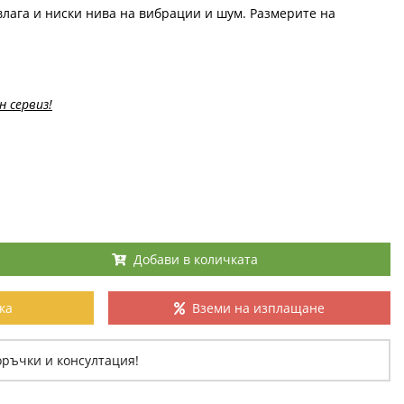
влага и ниски нива на вибрации и шум. Размерите на
н сервиз!
Добави в количката
ка
Вземи на изплащане
оръчки и консултация!