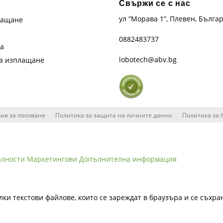
Свържи се с нас
ул “Морава 1”, Плевен, Бълга
лащане
0882483737
та
lobotech@abv.bg
на изплащане
ия за ползване
Политика за защита на личните данни
Политика за 
алности
Маркетингови
Допълнителна информация
лки текстови файлове, които се зареждат в браузъра и се съхра