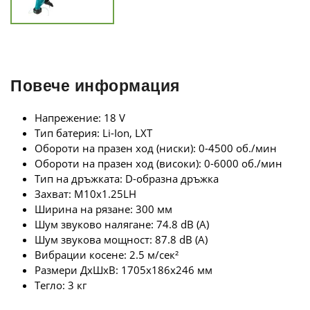
Повече информация
Напрежение: 18 V
Тип батерия: Li-Ion, LXT
Обороти на празен ход (ниски): 0-4500 об./мин
Обороти на празен ход (високи): 0-6000 об./мин
Тип на дръжката: D-образна дръжка
Захват: M10x1.25LH
Ширина на рязане: 300 мм
Шум звуково налягане: 74.8 dB (A)
Шум звукова мощност: 87.8 dB (A)
Вибрации косене: 2.5 м/сек²
Размери ДхШхВ: 1705x186x246 мм
Тегло: 3 кг