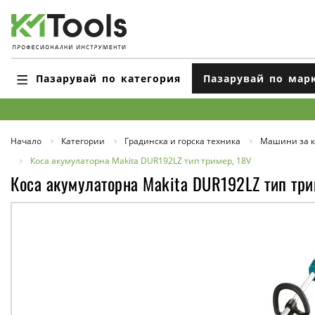
Пазарувай по категория
Пазарувай по мар
Начало
Категории
Градинска и горска техника
Машини за к
Коса акумулаторна Makita DUR192LZ тип тример, 18V
Коса акумулаторна Makita DUR192LZ тип три