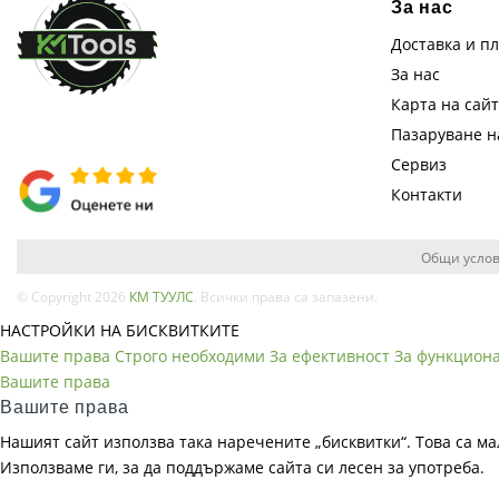
За нас
Доставка и п
За нас
Карта на сай
Пазаруване 
Сервиз
Контакти
Общи услов
© Copyright 2026
КМ ТУУЛС
. Всички права са запазени.
НАСТРОЙКИ НА БИСКВИТКИТЕ
Вашите права
Строго необходими
За ефективност
За функцион
Вашите права
Вашите права
Нашият сайт използва така наречените „бисквитки“. Това са ма
Използваме ги, за да поддържаме сайта си лесен за употреба.