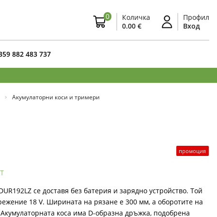
0
Количка
Профил
0.00 €
Вход
359 882 483 737
Акумулаторни коси и тримери
промоция
т
UR192LZ се доставя без батерия и зарядно устройство. Той
режение 18 V. Ширината на рязане е 300 мм, а оборотите на
. Акумулаторната коса има D-образна дръжка, подобрена