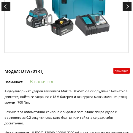
Модел:
DTW701RTJ
промоция
В наличност
Наличност:
Акумулаторният ударен гайковерт Makita DTW701Z е оборудван с безчетков
двигател, който се захранва с 18 V батерия и осигурява максимален въртящ
момент 700 Nm.
Режимът за автоматично спиране с обратно завъртане спира удара и
въртенето за 0.2 секунди след като болтът или гайката се разхлабят
достатъчно.
Има 4 скорости - 0-500/0-1200/0-1900/0-2200 об./мин, а ударите на празен ход