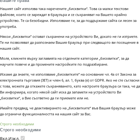
Вашите права
Нашият сайт използва така наречените „бисквитки“. Това са малки текстови
файлове, които се зареждат в браузъра и се съхраняват на Вашето крайно
устройство. Те са безобидни. Използваме ги, за да поддържаме сайта си лесен за
употреба.
Някои „бисквитки“ остават съхранени на устройството Ви, докато не ги изтриете.
Те ни позволяват да разпознаем Вашия браузър при следващото ви посещение в
нашия сайт.
Моля, кликнете върху заглавията на отделните категории „бисквитки“, за да
научите повече и да промените настройките по подразбиране.
Искаме да знаете, че използваме „бисквитките“ на основание чл. 4а от Закона за
електронната търговия (ЗЕТ) и член 6, ал. 1, буква (е) от GDPR. Ако не сте съгласни
с това, можете да откажете съхраняването, като настроите браузъра си така, че да
Ви информира, когато някой сайт иска да запамети на устройството Ви
„бисквитки“, а Вие съответно да ги приемате или не.
Имайте предвид, че деактивирането на „бисквитките“ във Вашия браузър може
да ограничи функционалността на нашия сайт за Вас.
Строго необходими
Строго необходими
Вкл.
Изкл.