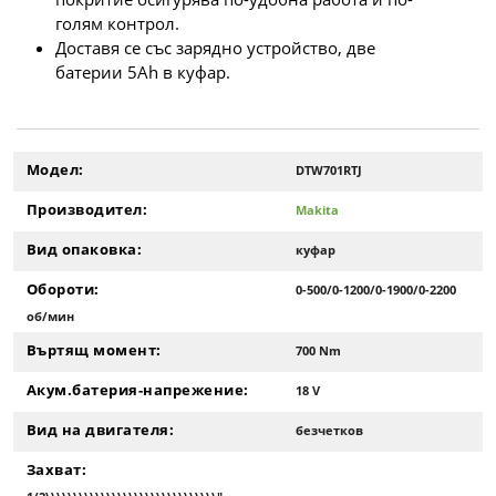
голям контрол.
Доставя се със зарядно устройство, две
батерии 5Ah в куфар.
Модел:
DTW701RTJ
Производител:
Makita
Вид опаковка:
куфар
Обороти:
0-500/0-1200/0-1900/0-2200
об/мин
Въртящ момент:
700 Nm
Акум.батерия-напрежение:
18 V
Вид на двигателя:
безчетков
Захват: