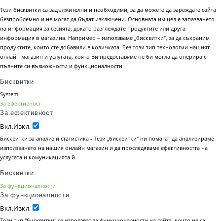
Тези бисквитки са задължителни и необходими, за да можете да зареждате сайта
безпроблемно и не могат да бъдат изключени. Основната им цел е запазването
на информация за сесията, докато разглеждате продуктите или друга
информация в магазина. Например – използваме „бисквитки“, за да съхраним
продуктите, които сте добавили в количката. Без този тип технологии нашият
онлайн магазин и услугата, която Ви предоставяме не би могла да оперира с
пълните си възможности и функционалности.
Бисквитки
System
За ефективност
За ефективност
Вкл.
Изкл.
Бисквитки за анализ и статистика - Тези „бисквитки“ ни помагат да анализираме
използването на нашия онлайн магазин и да проследяваме ефективността на
услугата и комуникацията й.
Бисквитки
За функционалности
За функционалности
Вкл.
Изкл.
Този тип "бисквитки" се използват за функционалности на сайта, които не са