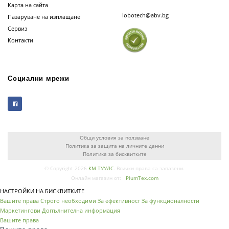
Карта на сайта
lobotech@abv.bg
Пазаруване на изплащане
Сервиз
Контакти
Социални мрежи
Общи условия за ползване
Политика за защита на личните данни
Политика за бисквитките
© Copyright 2026
КМ ТУУЛС
. Всички права са запазени.
Онлайн магазин от:
PlumTex.com
НАСТРОЙКИ НА БИСКВИТКИТЕ
Вашите права
Строго необходими
За ефективност
За функционалности
Маркетингови
Допълнителна информация
Вашите права