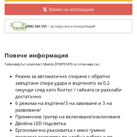
Вземи на изплащане
0882 664 555
– за поръчки и консултация!
Повече информация
Гайковертът комплект Makita DTW701RTJ се отличава със:
Режим за автоматично спиране с обратно
завъртане спира удара и въртенето за 0,2
секунди след като болтът / гайката се разхлаби
достатъчно
6 режима на въртене/3 на завиване и 3 на
развиване/
Променлив тригер на включване/изключване
Двойна LED подсветка
Ергономична ръкохватка с меко гумено
покритие осигурява по-удобна работа и по-