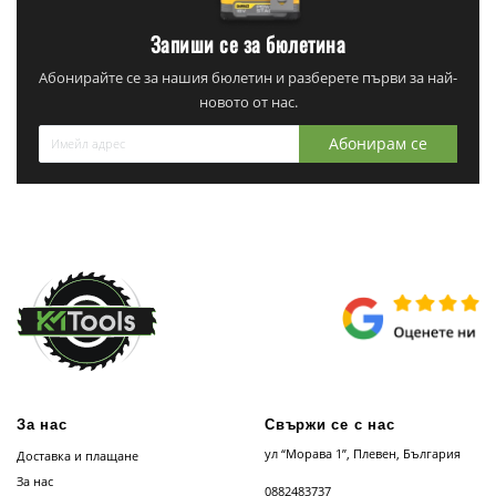
Запиши се за бюлетина
Абонирайте се за нашия бюлетин и разберете първи за най-
новото от нас.
Абонирам се
За нас
Свържи се с нас
ул “Морава 1”, Плевен, България
Доставка и плащане
За нас
0882483737