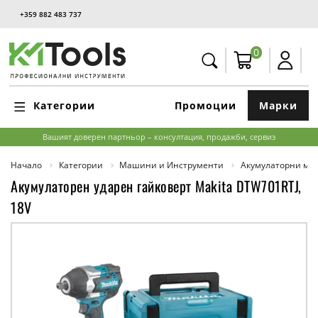
+359 882 483 737
0
Категории
Промоции
Марки
Вашият доверен партньор – консултация, продажби, сервиз
Начало
Категории
Машини и Инструменти
Акумулаторни м
Акумулаторен ударен гайковерт Makita DTW701RTJ,
18V