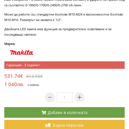
са съответно 0-1000/0-1700/0-2400/0-2700 об./мин.
Може да работи със стандартни болтове М10-М24 и високоякостни болтове
М10-М16. Размерът на захвата е 1/2".
Двойната LED лампа има функция за предварително осветяване и за
последващо светене.
Марка:
Гаранция - 3 години !
531.74€
613.55€
1 040лв.
1 200лв.
Добави в количката
Бърза поръчка