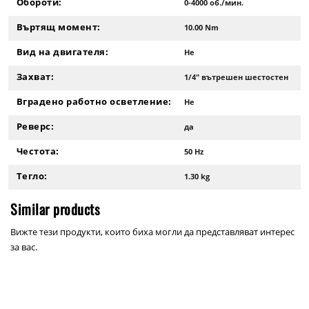
Обороти:
0-4000 об./мин.
Въртящ момент:
10.00 Nm
Вид на двигателя:
Не
Захват:
1/4" вътрешен шестостен
Вградено работно осветление:
Не
Реверс:
да
Честота:
50 Hz
Тегло:
1.30 kg
Similar products
Вижте тези продукти, които биха могли да представляват интерес
за вас.