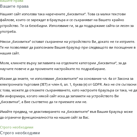
Вашите права
Вашите права
Нашият сайт използва така наречените „бисквитки“. Това са малки текстови
файлове, които се зареждат в браузъра и се съхраняват на Вашето крайно
устройство. Те са безобидни. Използваме ги, за да поддържаме сайта си лесен за
употреба.
Някои „бисквитки“ остават съхранени на устройството Ви, докато не ги изтриете.
Те ни позволяват да разпознаем Вашия браузър при следващото ви посещение в
нашия сайт.
Моля, кликнете върху заглавията на отделните категории „бисквитки“, за да
научите повече и да промените настройките по подразбиране.
Искаме да знаете, че използваме „бисквитките“ на основание чл. 4а от Закона за
електронната търговия (ЗЕТ) и член 6, ал. 1, буква (е) от GDPR. Ако не сте съгласни
с това, можете да откажете съхраняването, като настроите браузъра си така, че да
Ви информира, когато някой сайт иска да запамети на устройството Ви
„бисквитки“, а Вие съответно да ги приемате или не.
Имайте предвид, че деактивирането на „бисквитките“ във Вашия браузър може
да ограничи функционалността на нашия сайт за Вас.
Строго необходими
Строго необходими