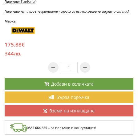
Гаранция 3 години!
Гаранционен и извънгаранционен сервиз за всички машини закупени от нас!
Марка:
175.88€
344лв.
Добави в количката
Бърза поръчка
Вземи на изплащане
0882 664 555
– за поръчки и консултация!