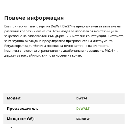
Повече информация
Електрическият винтоверт на DeWalt DW274 е предназначен за затягане на
различни крепежни елементи. Този модел се използва от монтажници за
закрепване на гипсокартон към дървени и метални конструкции. Системата
за въздушно охлаждане предотвратява прегряването на инструмента.
Регулаторът за дълбочина позволява точно затягане на винтовете.
Комплектът включва ограничител на дълбочината на завиване, Ph2 бит,
държач за накрайници, клипс за носене на колан.
Модел:
DW274
Производител:
DeWALT
Мощност (W):
540.00 W