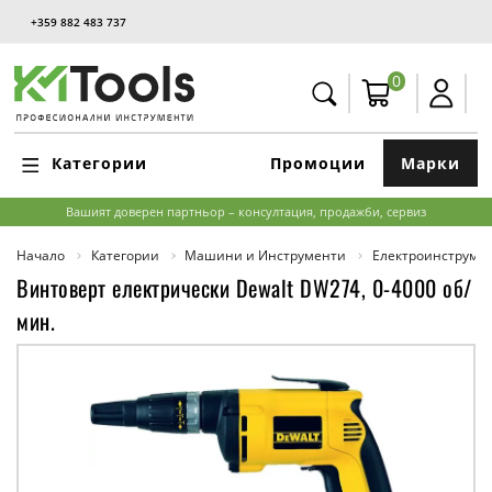
+359 882 483 737
0
Категории
Промоции
Марки
Вашият доверен партньор – консултация, продажби, сервиз
Начало
Категории
Машини и Инструменти
Електроинструме
Винтоверт електрически Dewalt DW274, 0-4000 об/
мин.