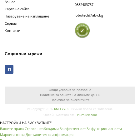
За нас
0882483737
Карта на сайта
lobotech@abv.bg
Пазаруване на изплащане
Сервиз
Контакти
Социални мрежи
Общи условия за ползване
Политика за защита на личните данни
Политика за бисквитките
© Copyright 2026
КМ ТУУЛС
. Всички права са запазени.
Онлайн магазин от:
PlumTex.com
НАСТРОЙКИ НА БИСКВИТКИТЕ
Вашите права
Строго необходими
За ефективност
За функционалности
Маркетингови
Допълнителна информация