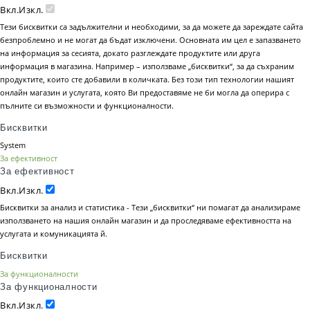
Вкл.
Изкл.
Тези бисквитки са задължителни и необходими, за да можете да зареждате сайта
безпроблемно и не могат да бъдат изключени. Основната им цел е запазването
на информация за сесията, докато разглеждате продуктите или друга
информация в магазина. Например – използваме „бисквитки“, за да съхраним
продуктите, които сте добавили в количката. Без този тип технологии нашият
онлайн магазин и услугата, която Ви предоставяме не би могла да оперира с
пълните си възможности и функционалности.
Бисквитки
System
За ефективност
За ефективност
Вкл.
Изкл.
Бисквитки за анализ и статистика - Тези „бисквитки“ ни помагат да анализираме
използването на нашия онлайн магазин и да проследяваме ефективността на
услугата и комуникацията й.
Бисквитки
За функционалности
За функционалности
Вкл.
Изкл.