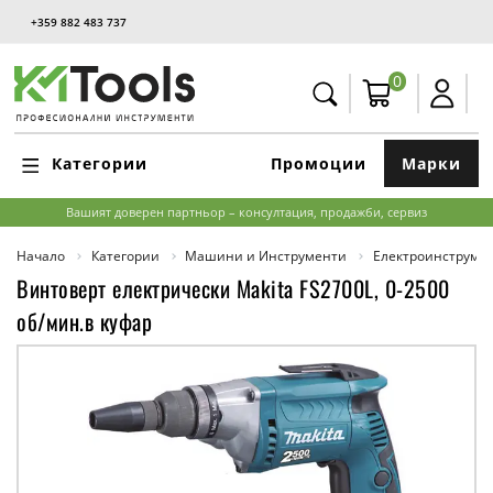
+359 882 483 737
0
Категории
Промоции
Марки
Вашият доверен партньор – консултация, продажби, сервиз
Начало
Категории
Машини и Инструменти
Електроинструме
Винтоверт електрически Makita FS2700L, 0-2500
об/мин.в куфар