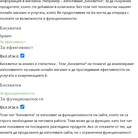
информация в магазина. Например – използваме „бисквитки“, за да съхраним
продуктите, които сте добавили в количката. Без този тип технологии нашият
онлайн магазин и услугата, която Ви предоставяме не би могла да оперира с
пълните си възможности и функционалности.
Бисквитки
System
За ефективност
За ефективност
Вкл.
Изкл.
Бисквитки за анализ и статистика - Тези „бисквитки“ ни помагат да анализираме
използването на нашия онлайн магазин и да проследяваме ефективността на
услугата и комуникацията й.
Бисквитки
За функционалности
За функционалности
Вкл.
Изкл.
Този тип "бисквитки" се използват за функционалности на сайта, които не са
строго необходими за неговата работа. Това може да са функции, като live чат
или показване на последните разгледани продукти. Ако се откажете от тях, ще
можете да продължите да използвате сайта, но с ограничена функционалност.