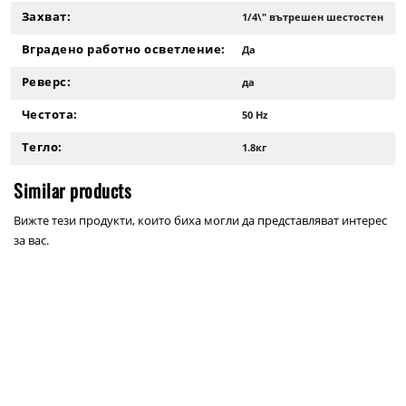
Захват:
1/4\" вътрешен шестостен
Вградено работно осветление:
Да
Реверс:
да
Честота:
50 Hz
Тегло:
1.8кг
Similar products
Вижте тези продукти, които биха могли да представляват интерес
за вас.