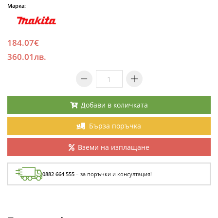
Марка:
184.07€
360.01лв.
Добави в количката
Бърза поръчка
Вземи на изплащане
0882 664 555
– за поръчки и консултация!