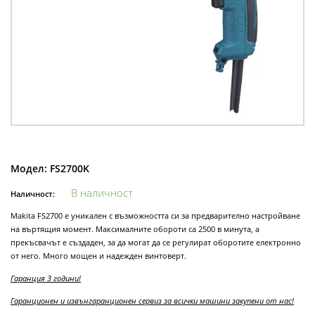
Модел:
FS2700K
В наличност
Наличност:
Makita FS2700 е уникален с възможността си за предварително настройване
на въртящия момент. Максималните обороти са 2500 в минута, а
прекъсвачът е създаден, за да могат да се регулират оборотите електронно
от него. Много мощен и надежден винтоверт.
Гаранция 3 години!
Гаранционен и извънгаранционен сервиз за всички машини закупени от нас!