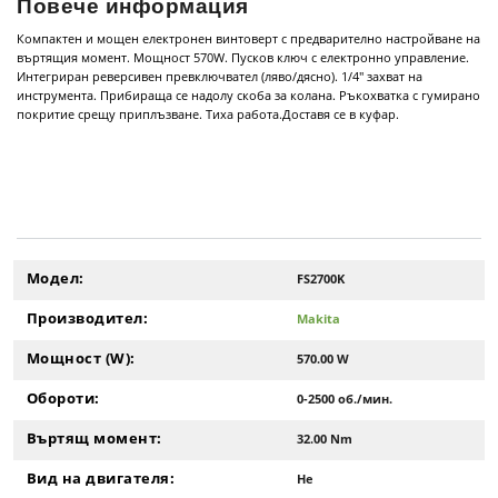
Повече информация
Компактен и мощен електронен винтоверт с предварително настройване на
въртящия момент. Мощност 570W. Пусков ключ с електронно управление.
Интегриран реверсивен превключвател (ляво/дясно). 1/4" захват на
инструмента. Прибираща се надолу скоба за колана. Ръкохватка с гумирано
покритие срещу приплъзване. Тиха работа.Доставя се в куфар.
Модел:
FS2700K
Производител:
Makita
Мощност (W):
570.00 W
Обороти:
0-2500 об./мин.
Въртящ момент:
32.00 Nm
Вид на двигателя:
Не