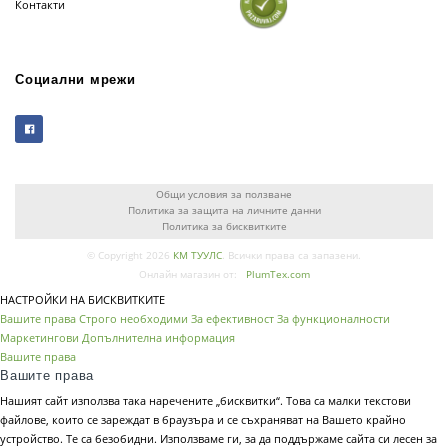
Контакти
Социални мрежи
Общи условия за ползване
Политика за защита на личните данни
Политика за бисквитките
© Copyright 2026
КМ ТУУЛС
. Всички права са запазени.
Онлайн магазин от:
PlumTex.com
НАСТРОЙКИ НА БИСКВИТКИТЕ
Вашите права
Строго необходими
За ефективност
За функционалности
Маркетингови
Допълнителна информация
Вашите права
Вашите права
Нашият сайт използва така наречените „бисквитки“. Това са малки текстови
файлове, които се зареждат в браузъра и се съхраняват на Вашето крайно
устройство. Те са безобидни. Използваме ги, за да поддържаме сайта си лесен за