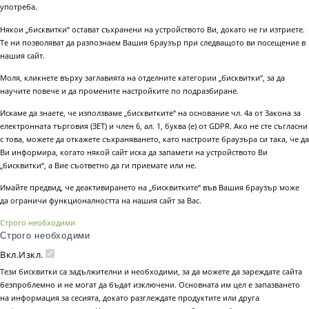
употреба.
Някои „бисквитки“ остават съхранени на устройството Ви, докато не ги изтриете.
Те ни позволяват да разпознаем Вашия браузър при следващото ви посещение в
нашия сайт.
Моля, кликнете върху заглавията на отделните категории „бисквитки“, за да
научите повече и да промените настройките по подразбиране.
Искаме да знаете, че използваме „бисквитките“ на основание чл. 4а от Закона за
електронната търговия (ЗЕТ) и член 6, ал. 1, буква (е) от GDPR. Ако не сте съгласни
с това, можете да откажете съхраняването, като настроите браузъра си така, че да
Ви информира, когато някой сайт иска да запамети на устройството Ви
„бисквитки“, а Вие съответно да ги приемате или не.
Имайте предвид, че деактивирането на „бисквитките“ във Вашия браузър може
да ограничи функционалността на нашия сайт за Вас.
Строго необходими
Строго необходими
Вкл.
Изкл.
Тези бисквитки са задължителни и необходими, за да можете да зареждате сайта
безпроблемно и не могат да бъдат изключени. Основната им цел е запазването
на информация за сесията, докато разглеждате продуктите или друга