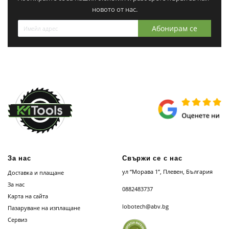
новото от нас.
Абонирам се
За нас
Свържи се с нас
ул “Морава 1”, Плевен, България
Доставка и плащане
За нас
0882483737
Карта на сайта
lobotech@abv.bg
Пазаруване на изплащане
Сервиз