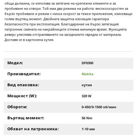
обща дължина, се използва за затягане на крепежни елементи и за
пробиване на отвори. Той има два режима на работа: високоскоростен за
бързо пробиване и режим с ниска скорост за тежки приложения, изискващи
голям въртящ момент. Двойната защитна изолация гарантира
безопасността при експлоатация. Благодарение на бързо затягащия
патронник смяната на накрайниците отнема минимум време. Функцията
реверс улеснява отстраняването на заседналите свредла от материала.
Доставя се в картонена кутия.
Модел:
DF0300
Производител:
Makita
Вид опаковка:
кутия
Мощност (W):
320 W
Обороти:
0-450/0-1500 об/мин
Въртящ момент:
56 Nm
Обхват на патронника:
1-10 мм