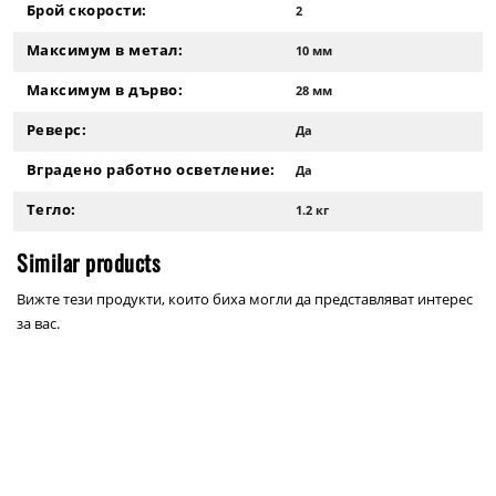
Брой скорости:
2
Максимум в метал:
10 мм
Максимум в дърво:
28 мм
Реверс:
Да
Вградено работно осветление:
Да
Тегло:
1.2 кг
Similar products
Вижте тези продукти, които биха могли да представляват интерес
за вас.