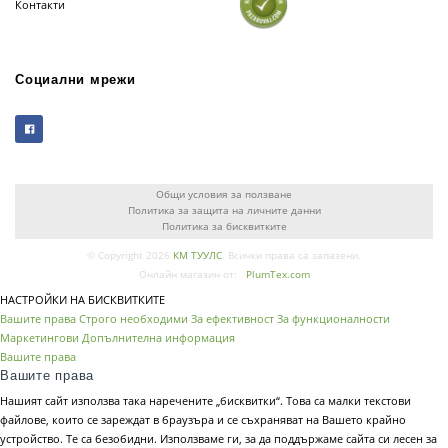
Контакти
Социални мрежи
Общи условия за ползване
Политика за защита на личните данни
Политика за бисквитките
© Copyright 2026
КМ ТУУЛС
. Всички права са запазени.
Онлайн магазин от:
PlumTex.com
НАСТРОЙКИ НА БИСКВИТКИТЕ
Вашите права
Строго необходими
За ефективност
За функционалности
Маркетингови
Допълнителна информация
Вашите права
Вашите права
Нашият сайт използва така наречените „бисквитки“. Това са малки текстови
файлове, които се зареждат в браузъра и се съхраняват на Вашето крайно
устройство. Те са безобидни. Използваме ги, за да поддържаме сайта си лесен за