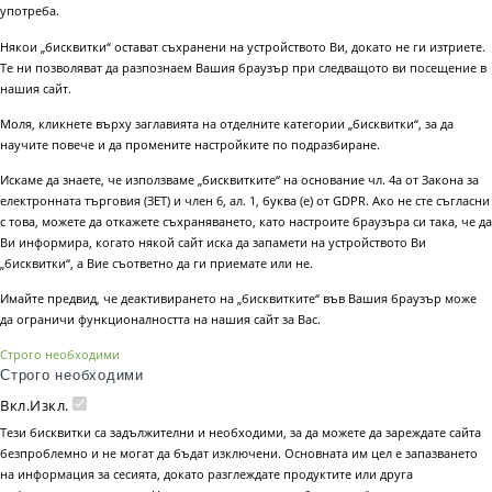
употреба.
Някои „бисквитки“ остават съхранени на устройството Ви, докато не ги изтриете.
Те ни позволяват да разпознаем Вашия браузър при следващото ви посещение в
нашия сайт.
Моля, кликнете върху заглавията на отделните категории „бисквитки“, за да
научите повече и да промените настройките по подразбиране.
Искаме да знаете, че използваме „бисквитките“ на основание чл. 4а от Закона за
електронната търговия (ЗЕТ) и член 6, ал. 1, буква (е) от GDPR. Ако не сте съгласни
с това, можете да откажете съхраняването, като настроите браузъра си така, че да
Ви информира, когато някой сайт иска да запамети на устройството Ви
„бисквитки“, а Вие съответно да ги приемате или не.
Имайте предвид, че деактивирането на „бисквитките“ във Вашия браузър може
да ограничи функционалността на нашия сайт за Вас.
Строго необходими
Строго необходими
Вкл.
Изкл.
Тези бисквитки са задължителни и необходими, за да можете да зареждате сайта
безпроблемно и не могат да бъдат изключени. Основната им цел е запазването
на информация за сесията, докато разглеждате продуктите или друга