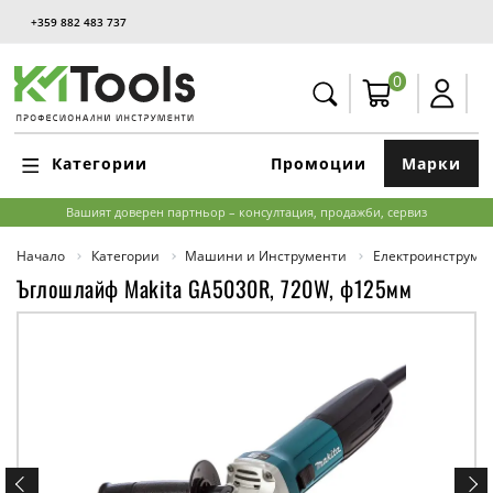
+359 882 483 737
0
Категории
Промоции
Марки
Вашият доверен партньор – консултация, продажби, сервиз
Начало
Категории
Машини и Инструменти
Електроинструме
Ъглошлайф Makita GA5030R, 720W, ф125мм