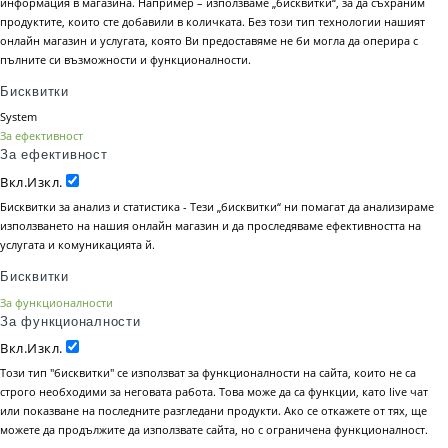
информация в магазина. Например – използваме „бисквитки“, за да съхраним
продуктите, които сте добавили в количката. Без този тип технологии нашият
онлайн магазин и услугата, която Ви предоставяме не би могла да оперира с
пълните си възможности и функционалности.
Бисквитки
System
За ефективност
За ефективност
Вкл.
Изкл.
Бисквитки за анализ и статистика - Тези „бисквитки“ ни помагат да анализираме
използването на нашия онлайн магазин и да проследяваме ефективността на
услугата и комуникацията й.
Бисквитки
За функционалности
За функционалности
Вкл.
Изкл.
Този тип "бисквитки" се използват за функционалности на сайта, които не са
строго необходими за неговата работа. Това може да са функции, като live чат
или показване на последните разгледани продукти. Ако се откажете от тях, ще
можете да продължите да използвате сайта, но с ограничена функционалност.