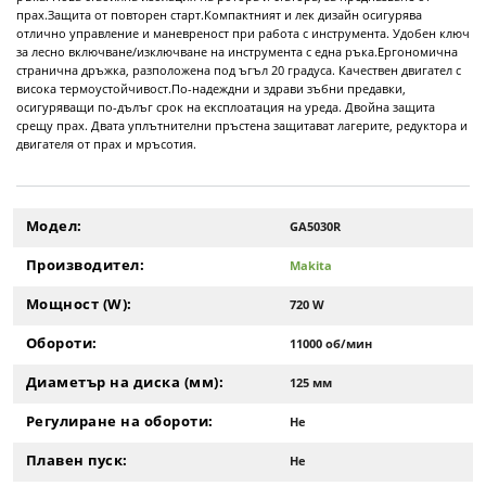
прах.Защита от повторен старт.Компактният и лек дизайн осигурява
отлично управление и маневреност при работа с инструмента. Удобен ключ
за лесно включване/изключване на инструмента с една ръка.Ергономична
странична дръжка, разположена под ъгъл 20 градуса. Качествен двигател с
висока термоустойчивост.По-надеждни и здрави зъбни предавки,
осигуряващи по-дълъг срок на експлоатация на уреда. Двойна защита
срещу прах. Двата уплътнителни пръстена защитават лагерите, редуктора и
двигателя от прах и мръсотия.
Модел:
GA5030R
Производител:
Makita
Мощност (W):
720 W
Обороти:
11000 об/мин
Диаметър на диска (мм):
125 мм
Регулиране на обороти:
Не
Плавен пуск:
Не