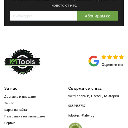
новото от нас.
Абонирам се
За нас
Свържи се с нас
ул “Морава 1”, Плевен, България
Доставка и плащане
За нас
0882483737
Карта на сайта
lobotech@abv.bg
Пазаруване на изплащане
Сервиз