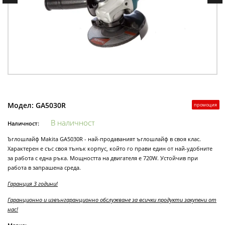
Модел:
GA5030R
промоция
В наличност
Наличност:
Ъглошлайф Makita GA5030R - най-продаваният ъглошлайф в своя клас.
Характерен е със своя тънък корпус, който го прави един от най-удобните
за работа с една ръка. Мощността на двигателя е 720W. Устойчив при
работа в запрашена среда.
Гаранция 3 години!
Гаранционно и извънгаранционно обслужване за всички продукти закупени от
нас!