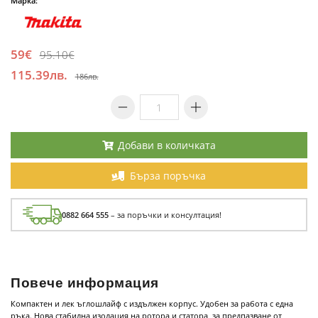
Марка:
59€
95.10€
115.39лв.
186лв.
Добави в количката
Бърза поръчка
0882 664 555
– за поръчки и консултация!
Повече информация
Компактен и лек ъглошлайф с издължен корпус. Удобен за работа с една
ръка. Нова стабилна изолация на ротора и статора, за предпазване от