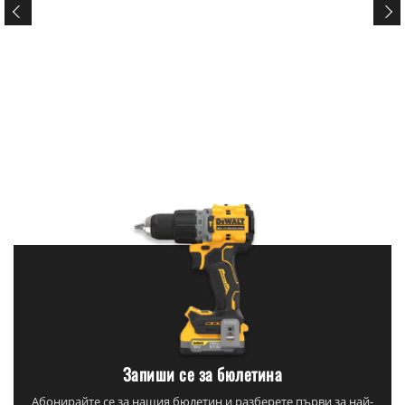
Запиши се за бюлетина
Абонирайте се за нашия бюлетин и разберете първи за най-