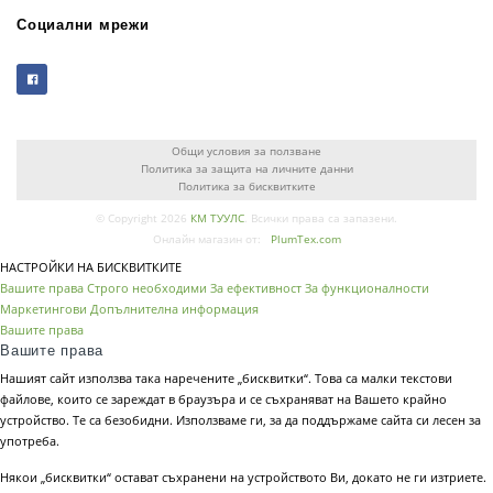
Социални мрежи
Общи условия за ползване
Политика за защита на личните данни
Политика за бисквитките
© Copyright 2026
КМ ТУУЛС
. Всички права са запазени.
Онлайн магазин от:
PlumTex.com
НАСТРОЙКИ НА БИСКВИТКИТЕ
Вашите права
Строго необходими
За ефективност
За функционалности
Маркетингови
Допълнителна информация
Вашите права
Вашите права
Нашият сайт използва така наречените „бисквитки“. Това са малки текстови
файлове, които се зареждат в браузъра и се съхраняват на Вашето крайно
устройство. Те са безобидни. Използваме ги, за да поддържаме сайта си лесен за
употреба.
Някои „бисквитки“ остават съхранени на устройството Ви, докато не ги изтриете.