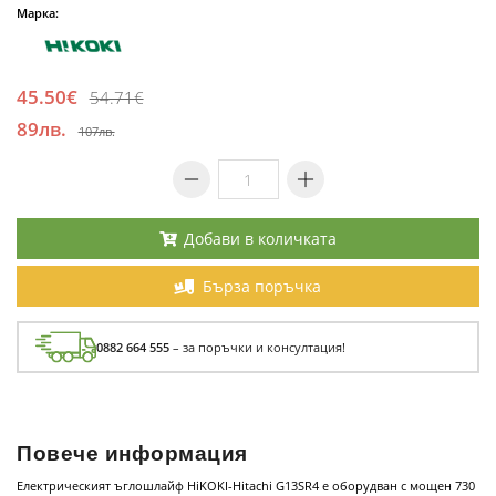
Марка:
45.50€
54.71€
89лв.
107лв.
Добави в количката
Бърза поръчка
0882 664 555
– за поръчки и консултация!
Повече информация
Електрическият ъглошлайф HiKOKI-Hitachi G13SR4 е оборудван с мощен 730