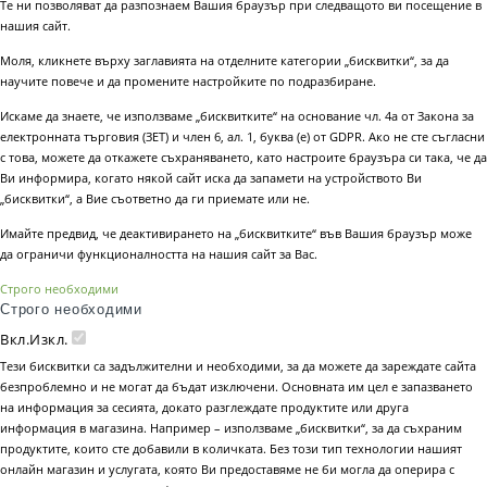
Те ни позволяват да разпознаем Вашия браузър при следващото ви посещение в
нашия сайт.
Моля, кликнете върху заглавията на отделните категории „бисквитки“, за да
научите повече и да промените настройките по подразбиране.
Искаме да знаете, че използваме „бисквитките“ на основание чл. 4а от Закона за
електронната търговия (ЗЕТ) и член 6, ал. 1, буква (е) от GDPR. Ако не сте съгласни
с това, можете да откажете съхраняването, като настроите браузъра си така, че да
Ви информира, когато някой сайт иска да запамети на устройството Ви
„бисквитки“, а Вие съответно да ги приемате или не.
Имайте предвид, че деактивирането на „бисквитките“ във Вашия браузър може
да ограничи функционалността на нашия сайт за Вас.
Строго необходими
Строго необходими
Вкл.
Изкл.
Тези бисквитки са задължителни и необходими, за да можете да зареждате сайта
безпроблемно и не могат да бъдат изключени. Основната им цел е запазването
на информация за сесията, докато разглеждате продуктите или друга
информация в магазина. Например – използваме „бисквитки“, за да съхраним
продуктите, които сте добавили в количката. Без този тип технологии нашият
онлайн магазин и услугата, която Ви предоставяме не би могла да оперира с