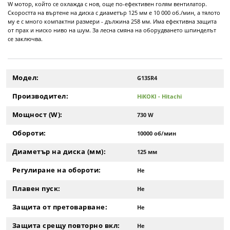
W мотор, който се охлажда с нов, още по-ефективен голям вентилатор.
Скоростта на въртене на диска с диаметър 125 мм е 10 000 об./мин, а тялото
му е с много компактни размери - дължина 258 мм. Има ефективна защита
от прах и ниско ниво на шум. За лесна смяна на оборудването шпинделът
се заключва.
Модел:
G13SR4
Производител:
HiKOKI - Hitachi
Мощност (W):
730 W
Обороти:
10000 об/мин
Диаметър на диска (мм):
125 мм
Регулиране на обороти:
Не
Плавен пуск:
Не
Защита от претоварване:
Не
Защита срещу повторно вкл:
Не