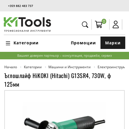
+359 882 483 737
0
Категории
Промоции
Марки
Вашият доверен партньор – консултация, продажби, сервиз
Начало
Категории
Машини и Инструменти
Електроинструме
Ъглошлайф HiKOKI (Hitachi) G13SR4, 730W, ф
125мм