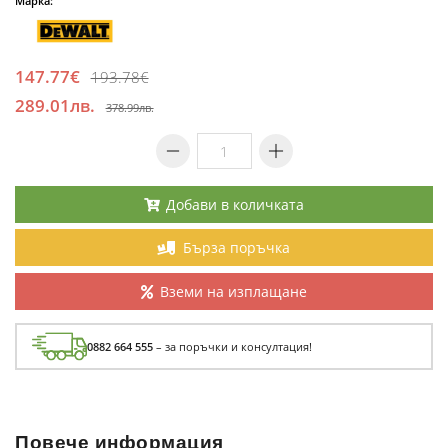
Марка:
147.77€
193.78€
289.01лв.
378.99лв.
Добави в количката
Бърза поръчка
Вземи на изплащане
0882 664 555
– за поръчки и консултация!
Повече информация