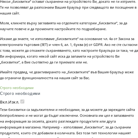
Някои „бисквитки“ остават съхранени на устройството Ви, докато не ги изтриете.
Те ни позволяват да разпознаем Вашия браузър при следващото ви посещение в
нашия сайт.
Моля, кликнете върху заглавията на отделните категории „бисквитки“, за да
научите повече и да промените настройките по подразбиране.
Искаме да знаете, че използваме „бисквитките“ на основание чл. 4а от Закона за
електронната търговия (ЗЕТ) и член 6, ал. 1, буква (е) от GDPR. Ако не сте съгласни
с това, можете да откажете съхраняването, като настроите браузъра си така, че да
Ви информира, когато някой сайт иска да запамети на устройството Ви
„бисквитки“, а Вие съответно да ги приемате или не.
Имайте предвид, че деактивирането на „бисквитките“ във Вашия браузър може
да ограничи функционалността на нашия сайт за Вас.
Строго необходими
Строго необходими
Вкл.
Изкл.
Тези бисквитки са задължителни и необходими, за да можете да зареждате сайта
безпроблемно и не могат да бъдат изключени. Основната им цел е запазването
на информация за сесията, докато разглеждате продуктите или друга
информация в магазина. Например – използваме „бисквитки“, за да съхраним
продуктите, които сте добавили в количката. Без този тип технологии нашият