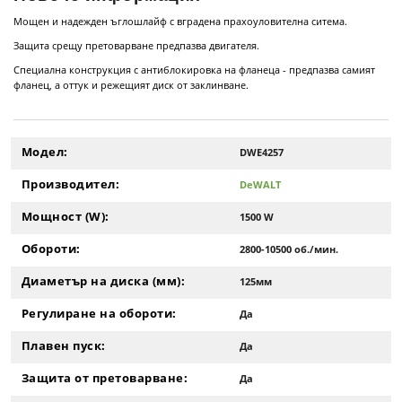
Мощен и надежден ъглошлайф с вградена прахоуловителна ситема.
Защита срещу претоварване предпазва двигателя.
Специална конструкция с антиблокировка на фланеца - предпазва самият
фланец, а оттук и режещият диск от заклинване.
Модел:
DWE4257
Производител:
DeWALT
Мощност (W):
1500 W
Обороти:
2800-10500 об./мин.
Диаметър на диска (мм):
125мм
Регулиране на обороти:
Да
Плавен пуск:
Да
Защита от претоварване:
Да