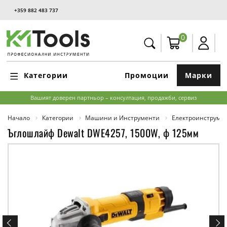
+359 882 483 737
0
Категории
Промоции
Марки
Вашият доверен партньор – консултация, продажби, сервиз
Начало
Категории
Машини и Инструменти
Електроинструме
Ъглошлайф Dewalt DWE4257, 1500W, ф 125мм