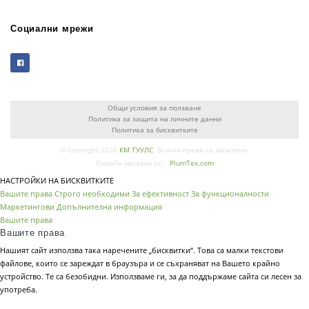
Социални мрежи
Общи условия за ползване
Политика за защита на личните данни
Политика за бисквитките
© Copyright 2026
КМ ТУУЛС
. Всички права са запазени.
Онлайн магазин от:
PlumTex.com
НАСТРОЙКИ НА БИСКВИТКИТЕ
Вашите права
Строго необходими
За ефективност
За функционалности
Маркетингови
Допълнителна информация
Вашите права
Вашите права
Нашият сайт използва така наречените „бисквитки“. Това са малки текстови
файлове, които се зареждат в браузъра и се съхраняват на Вашето крайно
устройство. Те са безобидни. Използваме ги, за да поддържаме сайта си лесен за
употреба.