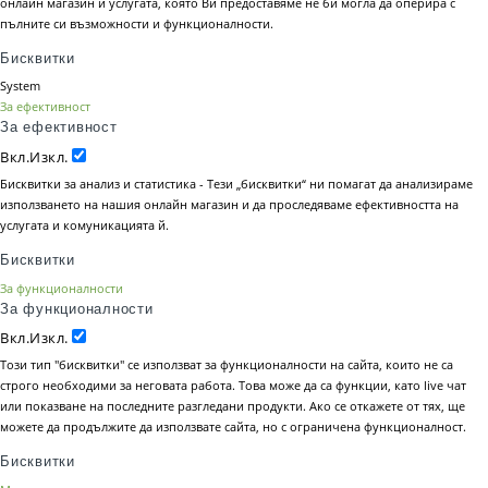
онлайн магазин и услугата, която Ви предоставяме не би могла да оперира с
пълните си възможности и функционалности.
Бисквитки
System
За ефективност
За ефективност
Вкл.
Изкл.
Бисквитки за анализ и статистика - Тези „бисквитки“ ни помагат да анализираме
използването на нашия онлайн магазин и да проследяваме ефективността на
услугата и комуникацията й.
Бисквитки
За функционалности
За функционалности
Вкл.
Изкл.
Този тип "бисквитки" се използват за функционалности на сайта, които не са
строго необходими за неговата работа. Това може да са функции, като live чат
или показване на последните разгледани продукти. Ако се откажете от тях, ще
можете да продължите да използвате сайта, но с ограничена функционалност.
Бисквитки