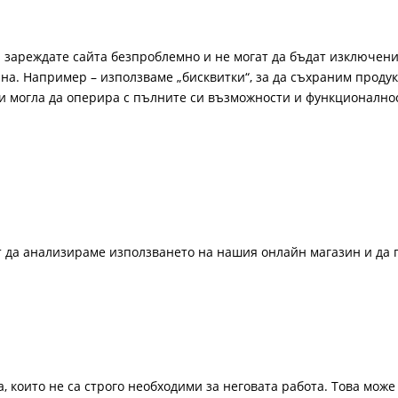
а зареждате сайта безпроблемно и не могат да бъдат изключени
а. Например – използваме „бисквитки“, за да съхраним продукт
би могла да оперира с пълните си възможности и функционално
ат да анализираме използването на нашия онлайн магазин и да 
, които не са строго необходими за неговата работа. Това може 