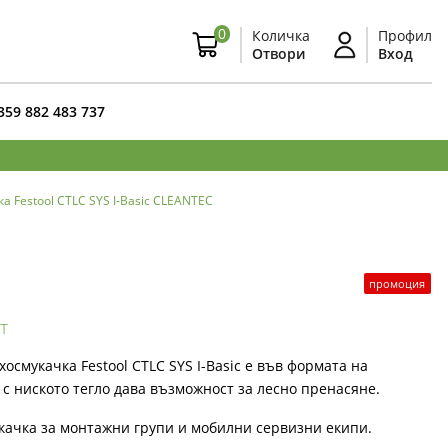
0
Количка
Профил
Отвори
Вход
359 882 483 737
 Festool CTLC SYS I-Basic CLEANTEC
промоция
т
смукачка Festool CTLC SYS I-Basic е във формата на
я с ниското тегло дава възможност за лесно пренасяне.
качка за монтажни групи и мобилни сервизни екипи.