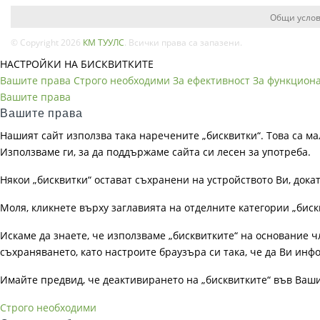
Общи услов
© Copyright 2026
КМ ТУУЛС
. Всички права са запазени.
НАСТРОЙКИ НА БИСКВИТКИТЕ
Вашите права
Строго необходими
За ефективност
За функцион
Вашите права
Вашите права
Нашият сайт използва така наречените „бисквитки“. Това са ма
Използваме ги, за да поддържаме сайта си лесен за употреба.
Някои „бисквитки“ остават съхранени на устройството Ви, док
Моля, кликнете върху заглавията на отделните категории „биск
Искаме да знаете, че използваме „бисквитките“ на основание чл. 
съхраняването, като настроите браузъра си така, че да Ви инфо
Имайте предвид, че деактивирането на „бисквитките“ във Ваш
Строго необходими