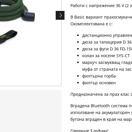
Работи с напрежение 36 V (2 x
В Basic вариант прахосмукачк
Окомплектована е с:
дистанционно управлени
дюза за тапицерия D 36
дюза за фуги D 36 FD-15
колан за носене SYS-CT
маркуч засмукващ гладъ
муфа от страната на за
филтърна торба
филтър основен
Предназначена за прах клас L
Вградена Bluetooth система 
използване на акумулаторен у
бутона вграден в края на мар
Гаранция 3 години!