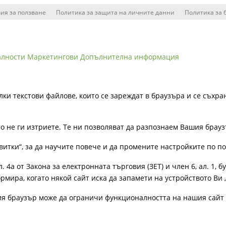
ия за ползване
Политика за защита на личните данни
Политика за 
алности
Маркетингови
Допълнителна информация
лки текстови файлове, които се зареждат в браузъра и се съхра
ато не ги изтриете. Те ни позволяват да разпознаем Вашия бра
витки“, за да научите повече и да промените настройките по п
4а от Закона за електронната търговия (ЗЕТ) и член 6, ал. 1, бу
рмира, когато някой сайт иска да запамети на устройството Ви 
ия браузър може да ограничи функционалността на нашия сайт 