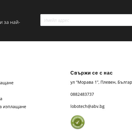
 за най-
Свържи се с нас
ул “Морава 1”, Плевен, Бълга
лащане
0882483737
та
lobotech@abv.bg
на изплащане