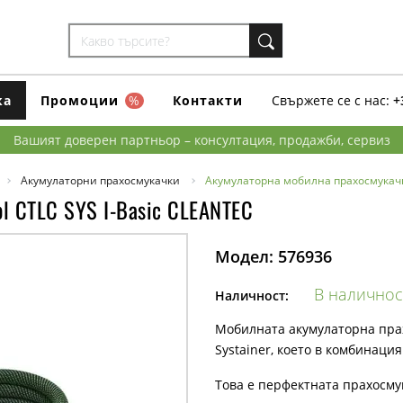
ка
Промоции
%
Контакти
Свържете се с нас:
+
Вашият доверен партньор – консултация, продажби, сервиз
Акумулаторни прахосмукачки
Акумулаторна мобилна прахосмукачка
l CTLC SYS I-Basic CLEANTEC
Модел:
576936
В наличнос
Наличност:
Мобилната акумулаторна прахо
Systainer, което в комбинаци
Това е перфектната прахосму