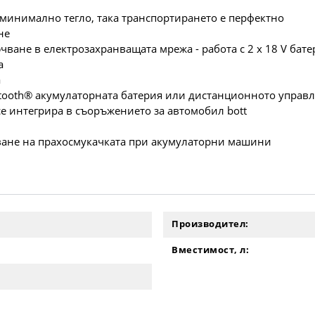
минимално тегло, така транспортирането е перфектно
не
ване в електрозахранващата мрежа - работа с 2 x 18 V бат
а
а
etooth® акумулаторната батерия или дистанционното управ
се интегрира в съоръжението за автомобил bott
ване на прахосмукачката при акумулаторни машини
Производител:
Вместимост, л: