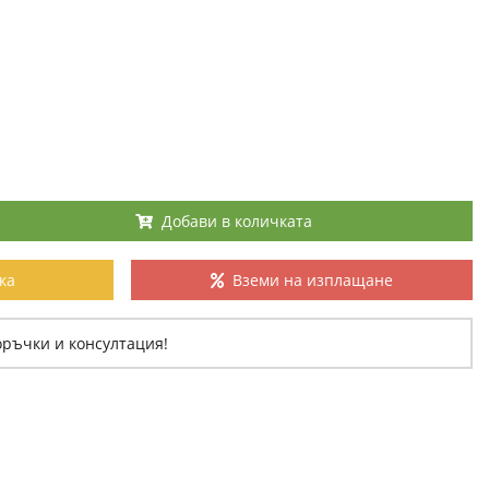
Добави в количката
ка
Вземи на изплащане
оръчки и консултация!