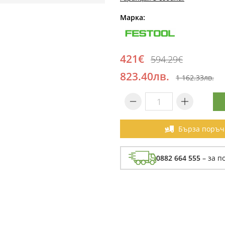
Марка:
421€
594.29€
823.40лв.
1 162.33лв.
Бърза поръч
0882 664 555
– за п