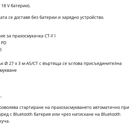
 18 V батерии).
ата се доставя без батерии и зарядно устройство.
е за прахосмукачка CT-F l
 PD
0
к Ø 27 x 3 м-AS/CT с въртяща се ъглова присъединителна
смукване
.
позволява стартиране на прахозасмукването автоматично при
ред с Bluetooth батерия или чрез натискане на Bluetooth
куча.