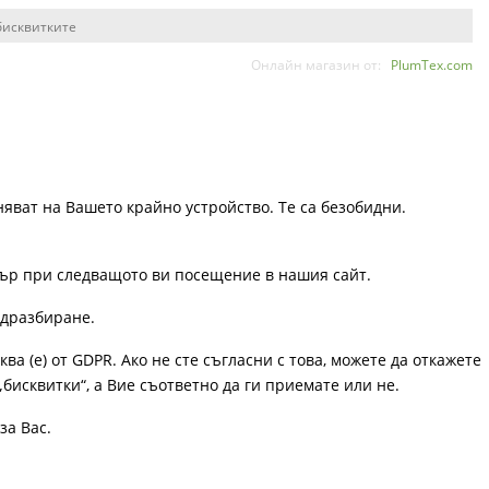
бисквитките
Онлайн магазин от:
PlumTex.com
няват на Вашето крайно устройство. Те са безобидни.
узър при следващото ви посещение в нашия сайт.
одразбиране.
ква (е) от GDPR. Ако не сте съгласни с това, можете да откажете
„бисквитки“, а Вие съответно да ги приемате или не.
за Вас.