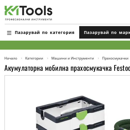
Пазарувай по категория
Пазарувай по мар
Начало
Категории
Машини и Инструменти
Прахосмукачки
Акумулаторна мобилна прахосмукачка Festoo