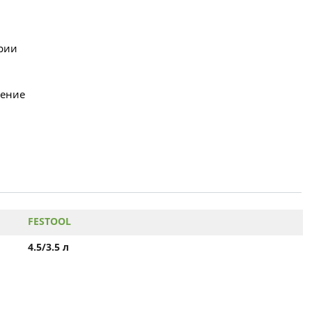
ерии
ление
FESTOOL
4.5/3.5 л