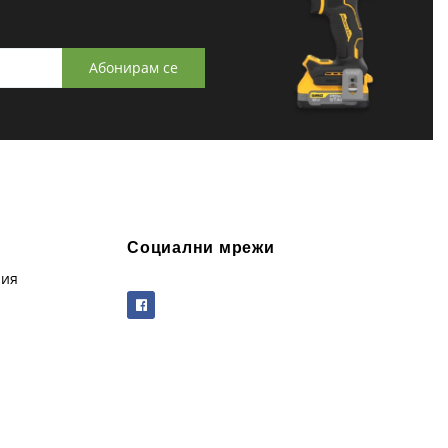
Абонирам се
Социални мрежи
рия