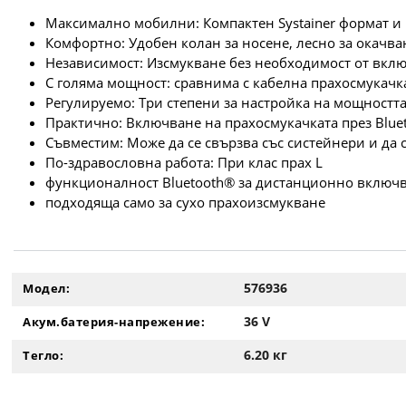
Максимално мобилни: Компактен Systainer формат и 
Комфортно: Удобен колан за носене, лесно за окачва
Независимост: Изсмукване без необходимост от включ
С голяма мощност: сравнима с кабелна прахосмукачк
Регулируемо: Три степени за настройка на мощностт
Практично: Включване на прахосмукачката през Blu
Съвместим: Може да се свързва със систейнери и да 
По-здравословна работа: При клас прах L
функционалност Вluetooth® за дистанционно включ
подходяща само за сухо прахоизсмукване
576936
Модел:
36 V
Акум.батерия-напрежение:
6.20 кг
Тегло: