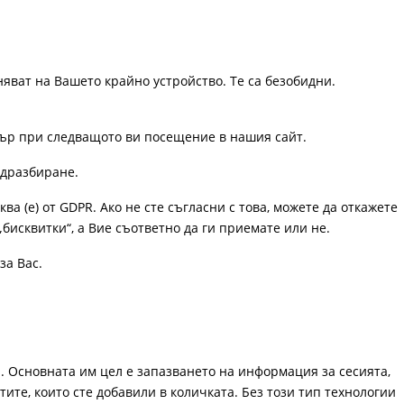
няват на Вашето крайно устройство. Те са безобидни.
узър при следващото ви посещение в нашия сайт.
одразбиране.
ква (е) от GDPR. Ако не сте съгласни с това, можете да откажете
„бисквитки“, а Вие съответно да ги приемате или не.
за Вас.
. Основната им цел е запазването на информация за сесията,
ите, които сте добавили в количката. Без този тип технологии