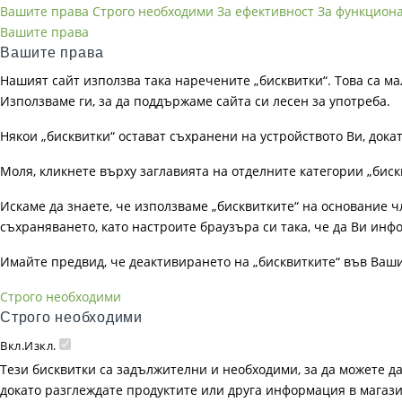
Вашите права
Строго необходими
За ефективност
За функцион
Вашите права
Вашите права
Нашият сайт използва така наречените „бисквитки“. Това са ма
Използваме ги, за да поддържаме сайта си лесен за употреба.
Някои „бисквитки“ остават съхранени на устройството Ви, док
Моля, кликнете върху заглавията на отделните категории „биск
Искаме да знаете, че използваме „бисквитките“ на основание чл. 
съхраняването, като настроите браузъра си така, че да Ви инфо
Имайте предвид, че деактивирането на „бисквитките“ във Ваш
Строго необходими
Строго необходими
Вкл.
Изкл.
Тези бисквитки са задължителни и необходими, за да можете д
докато разглеждате продуктите или друга информация в магазин