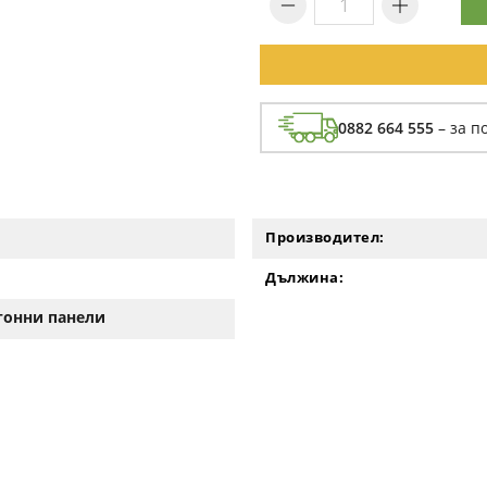
0882 664 555
– за п
Производител:
Дължина:
етонни панели