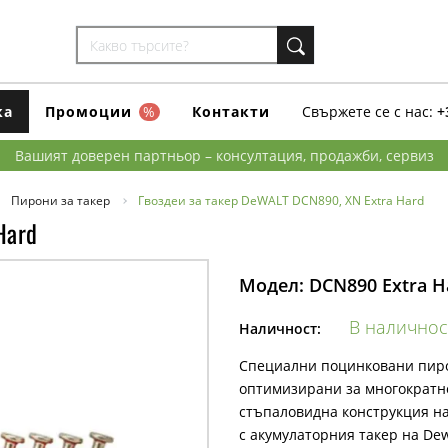
ка
Промоции
%
Контакти
Свържете се с нас:
+
Вашият доверен партньор – консултация, продажби, сервиз
Пирони за такер
Гвоздеи за такер DeWALT DCN890, XN Extra Hard
Hard
Модел:
DCN890 Extra H
В наличнос
Наличност:
Специални поцинковани пиро
оптимизирани за многократно
стъпаловидна конструкция на
с акумулаторния такер на De