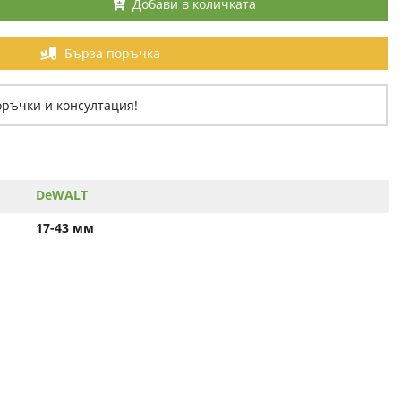
Добави в количката
Бърза поръчка
оръчки и консултация!
DeWALT
17-43 мм