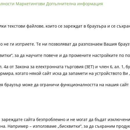
алности
Маркетингови
Допълнителна информация
лки текстови файлове, които се зареждат в браузъра и се съхра
ато не ги изтриете. Те ни позволяват да разпознаем Вашия бра
витки“, за да научите повече и да промените настройките по п
4а от Закона за електронната търговия (ЗЕТ) и член 6, ал. 1, бу
рмира, когато някой сайт иска да запамети на устройството Ви 
ия браузър може да ограничи функционалността на нашия сайт 
а зареждате сайта безпроблемно и не могат да бъдат изключени
а. Например – използваме „бисквитки“, за да съхраним продукт