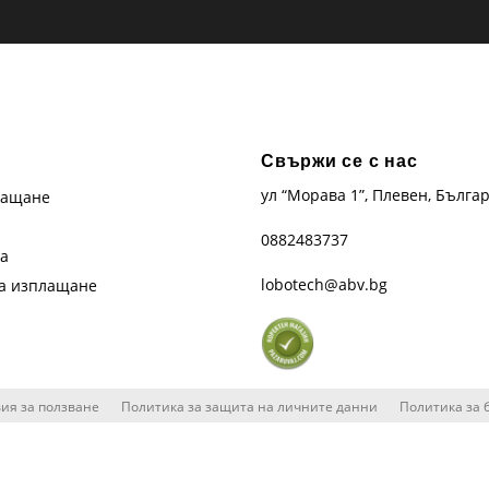
Свържи се с нас
ул “Морава 1”, Плевен, Бълга
лащане
0882483737
та
lobotech@abv.bg
на изплащане
ия за ползване
Политика за защита на личните данни
Политика за 