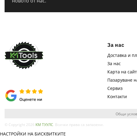
новото от нас.
За нас
Доставка и п
За нас
Карта на сай
Пазаруване 
Сервиз
Контакти
Общи услов
© Copyright 2026
КМ ТУУЛС
. Всички права са запазени.
НАСТРОЙКИ НА БИСКВИТКИТЕ