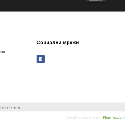
Социални мрежи
рия
бисквитките
Онлайн магазин от:
PlumTex.com