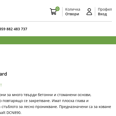
0
Количка
Профил
Отвори
Вход
359 882 483 737
ard
т
ни за много твърди бетонни и стоманени основи,
 повтарящо се закрепване. Имат плоска глава и
 стъблото за лесно проникване. Предназначени са за коване
walt DCN890.