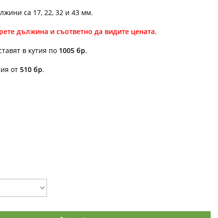
жини са 17, 22, 32 и 43 мм.
рете дължина и съответно да видите цената.
ставят в кутия по
1005 бр
.
тия от
510 бр
.