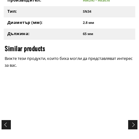
HiKOKI - Hitachi
Тип:
SN34
Диаметър (мм):
2.8 мм
Дължина:
65 мм
Similar products
Вижте тези продукти, които биха могли да представляват интерес
за вас.