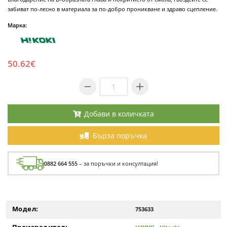
забиват по-лесно в материала за по-добро проникване и здраво сцепление.
Марка:
50.62€
Добави в количката
Бърза поръчка
0882 664 555
– за поръчки и консултация!
Модел:
753633
Производител: