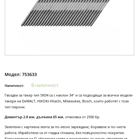
Модел:
753633
В наличност
Наличност:
Гвоздеи за такер тип SN34 са с наклон 34° и са подходящи за всички модели
такери на DeWALT, HiKOKI-Hitachi, Milwaukee, Bosch, които работят с този
тип пирони.
Диаметър 2.8 мм
,
дължина 65 мм
, опаковка от 2500 бр.
Залепени с хартиена лента за по-лесно зареждане, боравене и по-чиста
работа. Изработени са от гладка стомана, без повърхностно покритие.
Благодарение на D-образната глава и покритието от смола, гвоздеите се