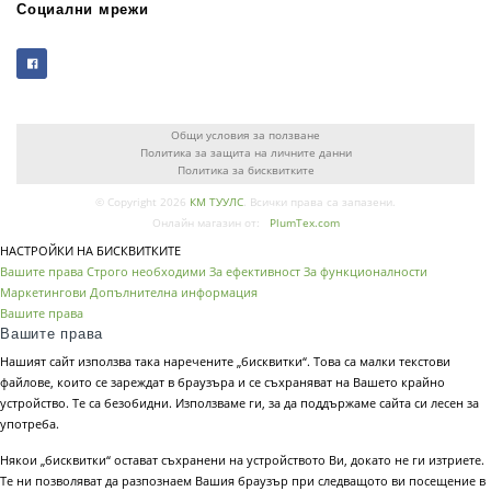
Социални мрежи
Общи условия за ползване
Политика за защита на личните данни
Политика за бисквитките
© Copyright 2026
КМ ТУУЛС
. Всички права са запазени.
Онлайн магазин от:
PlumTex.com
НАСТРОЙКИ НА БИСКВИТКИТЕ
Вашите права
Строго необходими
За ефективност
За функционалности
Маркетингови
Допълнителна информация
Вашите права
Вашите права
Нашият сайт използва така наречените „бисквитки“. Това са малки текстови
файлове, които се зареждат в браузъра и се съхраняват на Вашето крайно
устройство. Те са безобидни. Използваме ги, за да поддържаме сайта си лесен за
употреба.
Някои „бисквитки“ остават съхранени на устройството Ви, докато не ги изтриете.
Те ни позволяват да разпознаем Вашия браузър при следващото ви посещение в