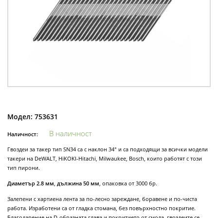
Модел:
753631
В наличност
Наличност:
Гвоздеи за такер тип SN34 са с наклон 34° и са подходящи за всички модели
такери на DeWALT, HiKOKI-Hitachi, Milwaukee, Bosch, които работят с този
тип пирони.
Диаметър 2.8 мм
,
дължина 50 мм
, опаковка от 3000 бр.
Залепени с хартиена лента за по-лесно зареждане, боравене и по-чиста
работа. Изработени са от гладка стомана, без повърхностно покритие.
Благодарение на D-образната глава и покритието от смола, гвоздеите се