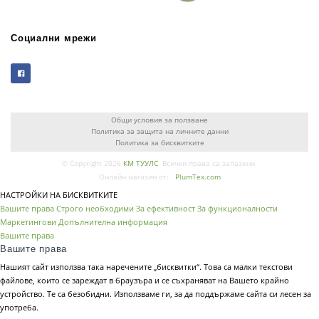
Социални мрежи
Общи условия за ползване
Политика за защита на личните данни
Политика за бисквитките
© Copyright 2026
КМ ТУУЛС
. Всички права са запазени.
Онлайн магазин от:
PlumTex.com
НАСТРОЙКИ НА БИСКВИТКИТЕ
Вашите права
Строго необходими
За ефективност
За функционалности
Маркетингови
Допълнителна информация
Вашите права
Вашите права
Нашият сайт използва така наречените „бисквитки“. Това са малки текстови
файлове, които се зареждат в браузъра и се съхраняват на Вашето крайно
устройство. Те са безобидни. Използваме ги, за да поддържаме сайта си лесен за
употреба.