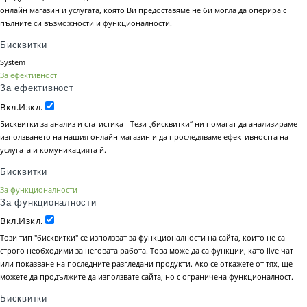
онлайн магазин и услугата, която Ви предоставяме не би могла да оперира с
пълните си възможности и функционалности.
Бисквитки
System
За ефективност
За ефективност
Вкл.
Изкл.
Бисквитки за анализ и статистика - Тези „бисквитки“ ни помагат да анализираме
използването на нашия онлайн магазин и да проследяваме ефективността на
услугата и комуникацията й.
Бисквитки
За функционалности
За функционалности
Вкл.
Изкл.
Този тип "бисквитки" се използват за функционалности на сайта, които не са
строго необходими за неговата работа. Това може да са функции, като live чат
или показване на последните разгледани продукти. Ако се откажете от тях, ще
можете да продължите да използвате сайта, но с ограничена функционалност.
Бисквитки