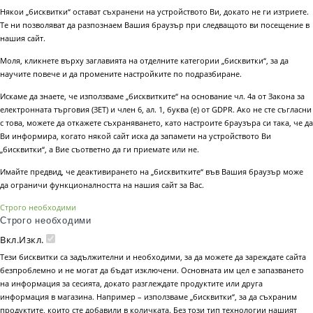
Някои „бисквитки“ остават съхранени на устройството Ви, докато не ги изтриете.
Те ни позволяват да разпознаем Вашия браузър при следващото ви посещение в
нашия сайт.
Моля, кликнете върху заглавията на отделните категории „бисквитки“, за да
научите повече и да промените настройките по подразбиране.
Искаме да знаете, че използваме „бисквитките“ на основание чл. 4а от Закона за
електронната търговия (ЗЕТ) и член 6, ал. 1, буква (е) от GDPR. Ако не сте съгласни
с това, можете да откажете съхраняването, като настроите браузъра си така, че да
Ви информира, когато някой сайт иска да запамети на устройството Ви
„бисквитки“, а Вие съответно да ги приемате или не.
Имайте предвид, че деактивирането на „бисквитките“ във Вашия браузър може
да ограничи функционалността на нашия сайт за Вас.
Строго необходими
Строго необходими
Вкл.
Изкл.
Тези бисквитки са задължителни и необходими, за да можете да зареждате сайта
безпроблемно и не могат да бъдат изключени. Основната им цел е запазването
на информация за сесията, докато разглеждате продуктите или друга
информация в магазина. Например – използваме „бисквитки“, за да съхраним
продуктите, които сте добавили в количката. Без този тип технологии нашият