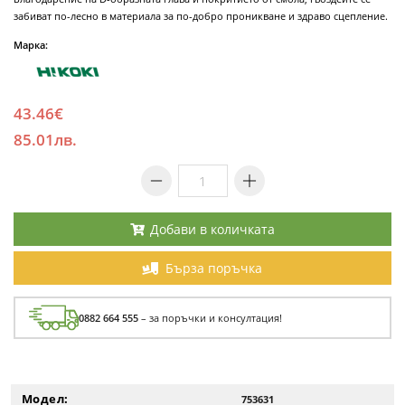
забиват по-лесно в материала за по-добро проникване и здраво сцепление.
Марка:
43.46€
85.01лв.
Добави в количката
Бърза поръчка
0882 664 555
– за поръчки и консултация!
Модел:
753631