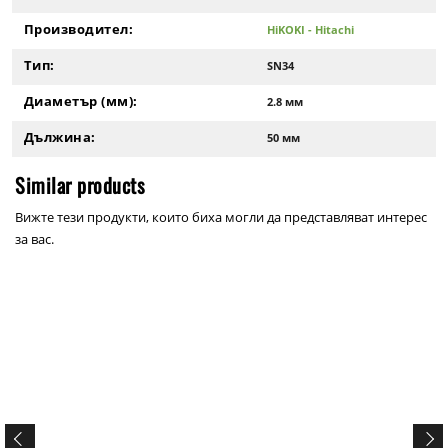
Производител:
HiKOKI - Hitachi
Тип:
SN34
Диаметър (мм):
2.8 мм
Дължина:
50 мм
Similar products
Вижте тези продукти, които биха могли да представляват интерес
за вас.