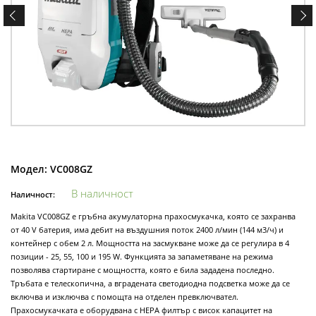
Модел:
VC008GZ
В наличност
Наличност:
Makita VC008GZ е гръбна акумулаторна прахосмукачка, която се захранва
от 40 V батерия, има дебит на въздушния поток 2400 л/мин (144 м3/ч) и
контейнер с обем 2 л. Мощността на засмукване може да се регулира в 4
позиции - 25, 55, 100 и 195 W. Функцията за запаметяване на режима
позволява стартиране с мощността, която е била зададена последно.
Тръбата е телескопична, а вградената светодиодна подсветка може да се
включва и изключва с помощта на отделен превключвател.
Прахосмукачката е оборудвана с HEPA филтър с висок капацитет на