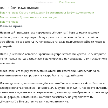
Онлайн магазин от:
PlumTex.com
НАСТРОЙКИ НА БИСКВИТКИТЕ
Вашите права
Строго необходими
За ефективност
За функционалности
Маркетингови
Допълнителна информация
Вашите права
Вашите права
Нашият сайт използва така наречените „бисквитки“. Това са малки текстови
файлове, които се зареждат в браузъра и се съхраняват на Вашето крайно
устройство. Те са безобидни. Използваме ги, за да поддържаме сайта си лесен за
употреба.
Някои „бисквитки“ остават съхранени на устройството Ви, докато не ги изтриете.
Те ни позволяват да разпознаем Вашия браузър при следващото ви посещение в
нашия сайт.
Моля, кликнете върху заглавията на отделните категории „бисквитки“, за да
научите повече и да промените настройките по подразбиране.
Искаме да знаете, че използваме „бисквитките“ на основание чл. 4а от Закона за
електронната търговия (ЗЕТ) и член 6, ал. 1, буква (е) от GDPR. Ако не сте съгласни
с това, можете да откажете съхраняването, като настроите браузъра си така, че да
Ви информира, когато някой сайт иска да запамети на устройството Ви
„бисквитки“, а Вие съответно да ги приемате или не.