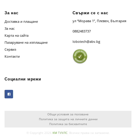
За нас
Свържи се с нас
ул “Морава 1”, Плевен, България
Доставка и плащане
За нас
0882483737
Карта на сайта
lobotech@abv.bg
Пазаруване на изплащане
Сервиз
Контакти
Социални мрежи
Общи условия за ползване
Политика за защита на личните данни
Политика за бисквитките
© Copyright 2026
КМ ТУУЛС
. Всички права са запазени.