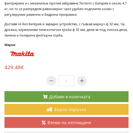
филтриране и с механизъм против забравяне.Теглото с батерия е около 4.7
кг, но то се разпределя равномерно чрез удобен подплатен колан с
регулируеми раменни и бедрени презрамки.
Доставя се без батерия и зарядно устройство, с гъвкав маркуч ф 32 мм, 1м,
дръжка, алуминиева телескопична тръба ф 32 мм, дюза за под, плоска дюза,
ленена и поларена филтърна торба.
Марка:
429.48€
Добави в количката
Бърза поръчка
Вземи на изплащане