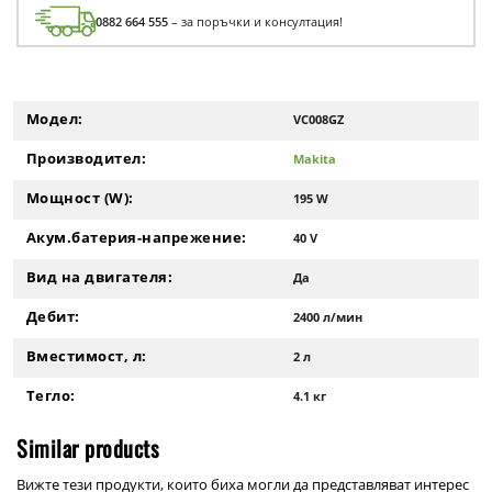
0882 664 555
– за поръчки и консултация!
Модел:
VC008GZ
Производител:
Makita
Мощност (W):
195 W
Акум.батерия-напрежение:
40 V
Вид на двигателя:
Да
Дебит:
2400 л/мин
Вместимост, л:
2 л
Тегло:
4.1 кг
Similar products
Вижте тези продукти, които биха могли да представляват интерес