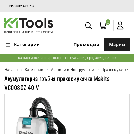
+359 882 483 737
0
Категории
Промоции
Марки
Вашият доверен партньор – консултация, продажби, сервиз
Начало
Категории
Машини и Инструменти
Прахосмукачки
Акумулаторна гръбна прахосмукачка Makita
VC008GZ 40 V