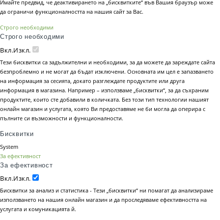
Имайте предвид, че деактивирането на „бисквитките“ във Вашия браузър може
да ограничи функционалността на нашия сайт за Вас.
Строго необходими
Строго необходими
Вкл.
Изкл.
Тези бисквитки са задължителни и необходими, за да можете да зареждате сайта
безпроблемно и не могат да бъдат изключени. Основната им цел е запазването
на информация за сесията, докато разглеждате продуктите или друга
информация в магазина. Например – използваме „бисквитки“, за да съхраним
продуктите, които сте добавили в количката. Без този тип технологии нашият
онлайн магазин и услугата, която Ви предоставяме не би могла да оперира с
пълните си възможности и функционалности.
Бисквитки
System
За ефективност
За ефективност
Вкл.
Изкл.
Бисквитки за анализ и статистика - Тези „бисквитки“ ни помагат да анализираме
използването на нашия онлайн магазин и да проследяваме ефективността на
услугата и комуникацията й.