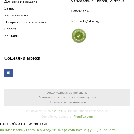
ул “Морава 1”, Плевен, България
Доставка и плащане
За нас
0882483737
Карта на сайта
lobotech@abv.bg
Пазаруване на изплащане
Сервиз
Контакти
Социални мрежи
Общи условия за ползване
Политика за защита на личните данни
Политика за бисквитките
© Copyright 2026
КМ ТУУЛС
. Всички права са запазени.
Онлайн магазин от:
PlumTex.com
НАСТРОЙКИ НА БИСКВИТКИТЕ
Вашите права
Строго необходими
За ефективност
За функционалности