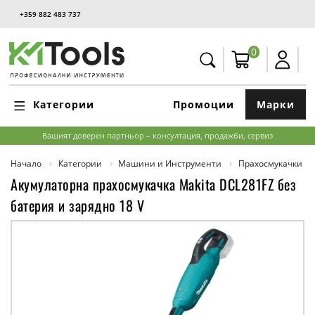
+359 882 483 737
0
Категории
Промоции
Марки
Вашият доверен партньор – консултация, продажби, сервиз
Начало
Категории
Машини и Инструменти
Прахосмукачки
Aкумулаторна прахосмукачка Makita DCL281FZ без
батерия и зарядно 18 V