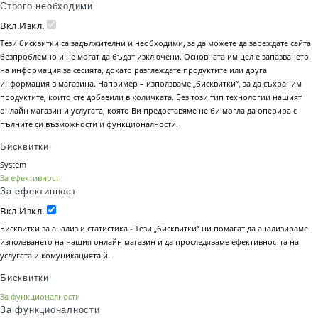
Строго необходими
Вкл.
Изкл.
Тези бисквитки са задължителни и необходими, за да можете да зареждате сайта
безпроблемно и не могат да бъдат изключени. Основната им цел е запазването
на информация за сесията, докато разглеждате продуктите или друга
информация в магазина. Например – използваме „бисквитки“, за да съхраним
продуктите, които сте добавили в количката. Без този тип технологии нашият
онлайн магазин и услугата, която Ви предоставяме не би могла да оперира с
пълните си възможности и функционалности.
Бисквитки
System
За ефективност
За ефективност
Вкл.
Изкл.
Бисквитки за анализ и статистика - Тези „бисквитки“ ни помагат да анализираме
използването на нашия онлайн магазин и да проследяваме ефективността на
услугата и комуникацията й.
Бисквитки
За функционалности
За функционалности