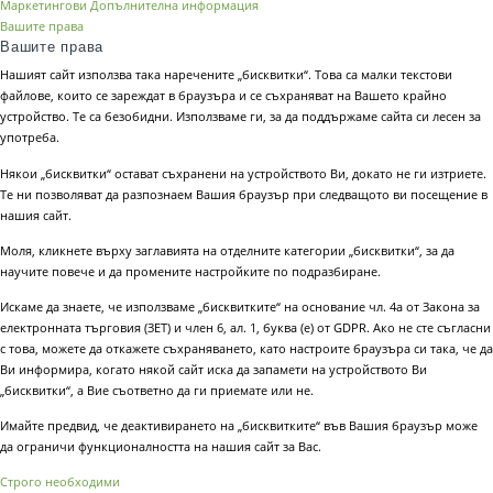
Маркетингови
Допълнителна информация
Вашите права
Вашите права
Нашият сайт използва така наречените „бисквитки“. Това са малки текстови
файлове, които се зареждат в браузъра и се съхраняват на Вашето крайно
устройство. Те са безобидни. Използваме ги, за да поддържаме сайта си лесен за
употреба.
Някои „бисквитки“ остават съхранени на устройството Ви, докато не ги изтриете.
Те ни позволяват да разпознаем Вашия браузър при следващото ви посещение в
нашия сайт.
Моля, кликнете върху заглавията на отделните категории „бисквитки“, за да
научите повече и да промените настройките по подразбиране.
Искаме да знаете, че използваме „бисквитките“ на основание чл. 4а от Закона за
електронната търговия (ЗЕТ) и член 6, ал. 1, буква (е) от GDPR. Ако не сте съгласни
с това, можете да откажете съхраняването, като настроите браузъра си така, че да
Ви информира, когато някой сайт иска да запамети на устройството Ви
„бисквитки“, а Вие съответно да ги приемате или не.
Имайте предвид, че деактивирането на „бисквитките“ във Вашия браузър може
да ограничи функционалността на нашия сайт за Вас.
Строго необходими