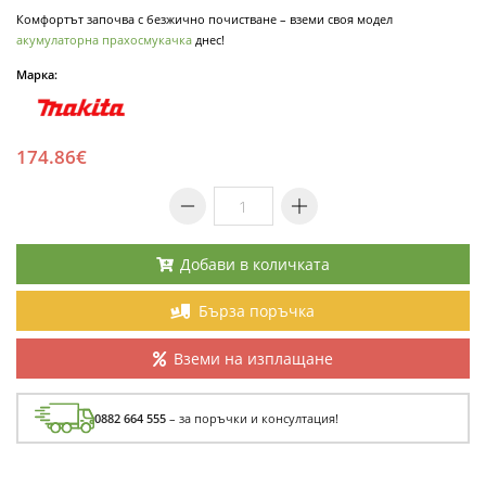
Комфортът започва с безжично почистване – вземи своя модел
акумулаторна прахосмукачка
днес!
Марка:
174.86€
Добави в количката
Бърза поръчка
Вземи на изплащане
0882 664 555
– за поръчки и консултация!