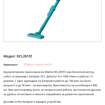
Модел:
DCL281FZ
Извън наличност
Наличност:
Акумулаторната прахосмукачка Makita DCL281FZ има безчетков мотор,
който се захранва с батерия 18 V. Дебитът й е 1500 л/мин и работи с 3
режима. С едно зареждане на батерията работи до 100 мин на ниска
мощност и до 50 мин - на максимална. Вместимостта на контейнера е 800
мл. Има застопоряващ бутон за непрекъсната работа, ергономична дръжка
за удобно почистване и няколко накрайника за различни приложения.
Доставя се без батерия и зарядно устройство.