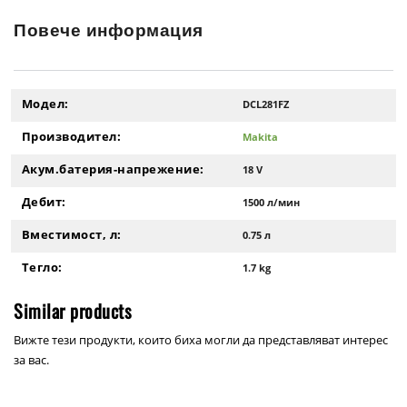
Повече информация
Модел:
DCL281FZ
Производител:
Makita
Акум.батерия-напрежение:
18 V
Дебит:
1500 л/мин
Вместимост, л:
0.75 л
Тегло:
1.7 kg
Similar products
Вижте тези продукти, които биха могли да представляват интерес
за вас.