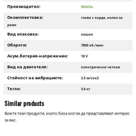
Производител:
Makita
Окомплектовка:
глава с корда, колан за
рамо
Вид опаковка:
кашон
Обороти:
7800 об./мин
Акум.батерия-напрежение:
18 V
Вид на двигателя:
електрически четков
Стойност на вибрациите:
2.5 м/сек2
Тегло:
3.6 кг
Similar products
Вижте тези продукти, които биха могли да представляват интерес
за вас.