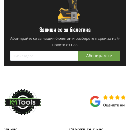
Запиши се за бюлетина
Абонирайте се за нашия бюлетин и разберете първи за най-
новото от нас.
Абонирам се
За нас
Свържи се с нас