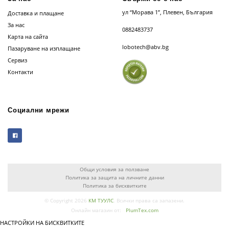
ул “Морава 1”, Плевен, България
Доставка и плащане
За нас
0882483737
Карта на сайта
lobotech@abv.bg
Пазаруване на изплащане
Сервиз
Контакти
Социални мрежи
Общи условия за ползване
Политика за защита на личните данни
Политика за бисквитките
© Copyright 2026
КМ ТУУЛС
. Всички права са запазени.
Онлайн магазин от:
PlumTex.com
НАСТРОЙКИ НА БИСКВИТКИТЕ