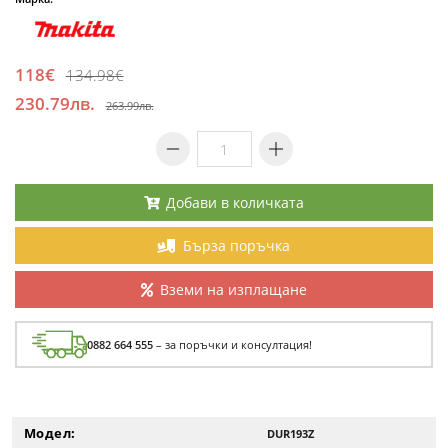
118€
134.98€
230.79лв.
263.99лв.
Добави в количката
Бърза поръчка
Вземи на изплащане
0882 664 555
– за поръчки и консултация!
Модел:
DUR193Z