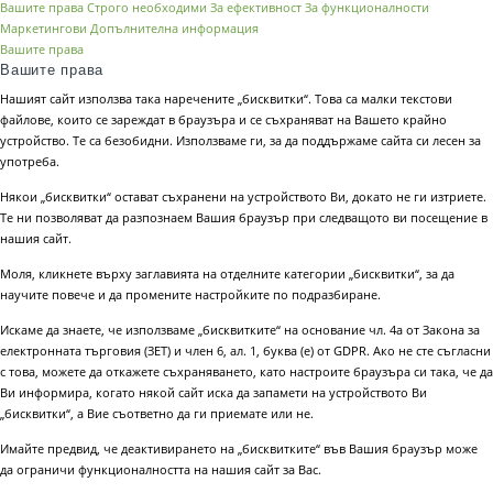
Вашите права
Строго необходими
За ефективност
За функционалности
Маркетингови
Допълнителна информация
Вашите права
Вашите права
Нашият сайт използва така наречените „бисквитки“. Това са малки текстови
файлове, които се зареждат в браузъра и се съхраняват на Вашето крайно
устройство. Те са безобидни. Използваме ги, за да поддържаме сайта си лесен за
употреба.
Някои „бисквитки“ остават съхранени на устройството Ви, докато не ги изтриете.
Те ни позволяват да разпознаем Вашия браузър при следващото ви посещение в
нашия сайт.
Моля, кликнете върху заглавията на отделните категории „бисквитки“, за да
научите повече и да промените настройките по подразбиране.
Искаме да знаете, че използваме „бисквитките“ на основание чл. 4а от Закона за
електронната търговия (ЗЕТ) и член 6, ал. 1, буква (е) от GDPR. Ако не сте съгласни
с това, можете да откажете съхраняването, като настроите браузъра си така, че да
Ви информира, когато някой сайт иска да запамети на устройството Ви
„бисквитки“, а Вие съответно да ги приемате или не.
Имайте предвид, че деактивирането на „бисквитките“ във Вашия браузър може
да ограничи функционалността на нашия сайт за Вас.