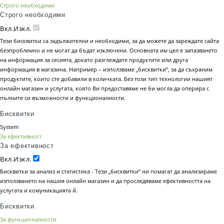
Строго необходими
Строго необходими
Вкл.
Изкл.
Тези бисквитки са задължителни и необходими, за да можете да зареждате сайта
безпроблемно и не могат да бъдат изключени. Основната им цел е запазването
на информация за сесията, докато разглеждате продуктите или друга
информация в магазина. Например – използваме „бисквитки“, за да съхраним
продуктите, които сте добавили в количката. Без този тип технологии нашият
онлайн магазин и услугата, която Ви предоставяме не би могла да оперира с
пълните си възможности и функционалности.
Бисквитки
System
За ефективност
За ефективност
Вкл.
Изкл.
Бисквитки за анализ и статистика - Тези „бисквитки“ ни помагат да анализираме
използването на нашия онлайн магазин и да проследяваме ефективността на
услугата и комуникацията й.
Бисквитки
За функционалности