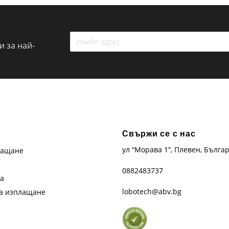
 за най-
Свържи се с нас
ул “Морава 1”, Плевен, Бълга
лащане
0882483737
та
lobotech@abv.bg
на изплащане