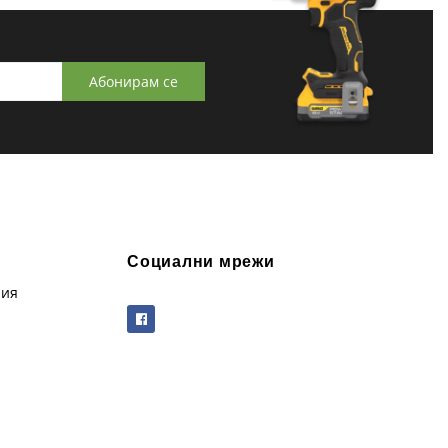
Абонирам се
Социални мрежи
рия