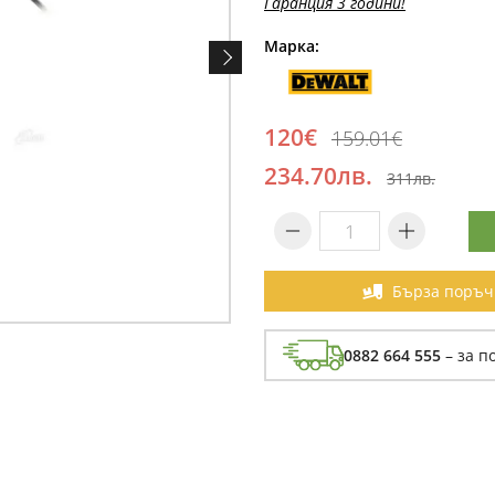
Гаранция 3 години!
Марка:
120€
159.01€
234.70лв.
311лв.
Бърза поръч
0882 664 555
– за п