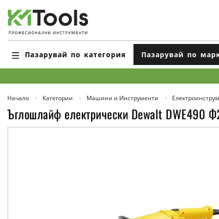
Пазарувай по категория
Пазарувай по мар
Начало
Категории
Машини и Инструменти
Електроинстру
Ъглошлайф електрически Dewalt DWE490 Ф