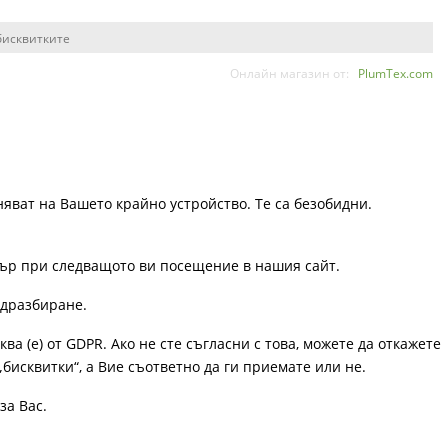
бисквитките
Онлайн магазин от:
PlumTex.com
няват на Вашето крайно устройство. Те са безобидни.
узър при следващото ви посещение в нашия сайт.
одразбиране.
ква (е) от GDPR. Ако не сте съгласни с това, можете да откажете
„бисквитки“, а Вие съответно да ги приемате или не.
за Вас.