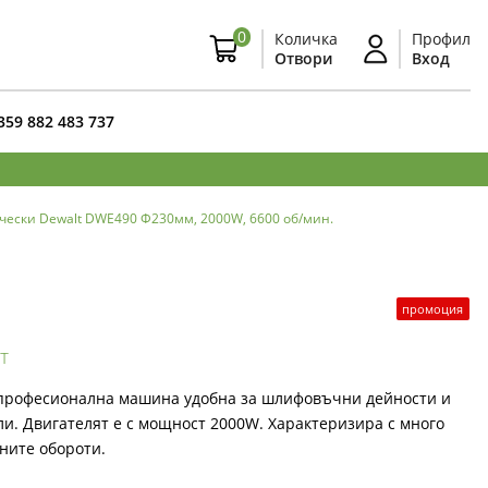
0
Количка
Профил
Отвори
Вход
359 882 483 737
ески Dewalt DWE490 Ф230мм, 2000W, 6600 об/мин.
промоция
т
професионална машина удобна за шлифовъчни дейности и
и. Двигателят е с мощност 2000W. Характеризира с много
ните обороти.