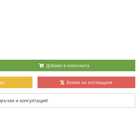
Добави в количката
ка
Вземи на изплащане
оръчки и консултация!