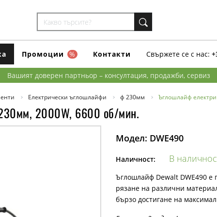
ка
Промоции
%
Контакти
Свържете се с нас:
+
Вашият доверен партньор – консултация, продажби, сервиз
менти
Електрически ъглошлайфи
ф 230мм
Ъглошлайф електрич
230мм, 2000W, 6600 об/мин.
Модел:
DWE490
В наличнос
Наличност:
Ъглошлайф Dewalt DWE490 е 
рязане на различни материал
бързо достигане на максимал