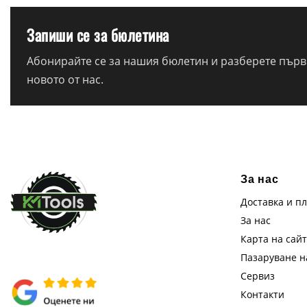
Запиши се за бюлетина
Абонирайте се за нашия бюлетин и разберете първи
новото от нас.
За нас
Доставка и п
За нас
Карта на сай
Пазаруване 
Сервиз
Контакти