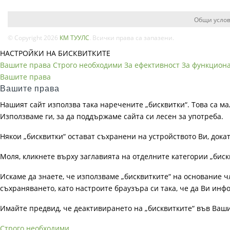
Общи услов
© Copyright 2026
КМ ТУУЛС
. Всички права са запазени.
НАСТРОЙКИ НА БИСКВИТКИТЕ
Вашите права
Строго необходими
За ефективност
За функцион
Вашите права
Вашите права
Нашият сайт използва така наречените „бисквитки“. Това са ма
Използваме ги, за да поддържаме сайта си лесен за употреба.
Някои „бисквитки“ остават съхранени на устройството Ви, док
Моля, кликнете върху заглавията на отделните категории „биск
Искаме да знаете, че използваме „бисквитките“ на основание чл. 
съхраняването, като настроите браузъра си така, че да Ви инфо
Имайте предвид, че деактивирането на „бисквитките“ във Ваш
Строго необходими