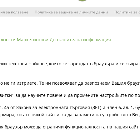
ия за ползване
Политика за защита на личните данни
Политика за 
алности
Маркетингови
Допълнителна информация
лки текстови файлове, които се зареждат в браузъра и се съхра
ато не ги изтриете. Те ни позволяват да разпознаем Вашия бра
витки“, за да научите повече и да промените настройките по п
4а от Закона за електронната търговия (ЗЕТ) и член 6, ал. 1, бу
рмира, когато някой сайт иска да запамети на устройството Ви 
ия браузър може да ограничи функционалността на нашия сайт 