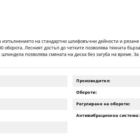
 изпълнението на стандартни шлифовъчни дейности и рязане н
00 оборота. Лесният достъп до четките позволява тяхната бър
 шпиндела позволява смяната на диска без загуба на време. За
Производител:
Обороти:
Регулиране на обороти:
Антивибрационна система: