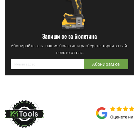
Запиши се за бюлетина
Абонирайте се за нашия бюлетин и разберете първи за най-
новото от нас.
Абонирам се