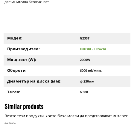
допълнителна безопасност.
Модел:
G23ST
Производител:
HiKOKI - Hitachi
Мощност (W):
2000W
Обороти:
6000 об/мин.
Диаметър на диска (мм):
ф 230мм
Тегло:
6.500
Similar products
Вижте тези продукти, които биха могли да представляват интерес
за вас.