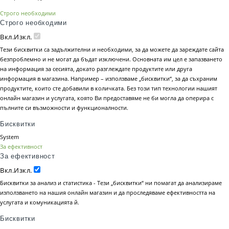
Строго необходими
Строго необходими
Вкл.
Изкл.
Тези бисквитки са задължителни и необходими, за да можете да зареждате сайта
безпроблемно и не могат да бъдат изключени. Основната им цел е запазването
на информация за сесията, докато разглеждате продуктите или друга
информация в магазина. Например – използваме „бисквитки“, за да съхраним
продуктите, които сте добавили в количката. Без този тип технологии нашият
онлайн магазин и услугата, която Ви предоставяме не би могла да оперира с
пълните си възможности и функционалности.
Бисквитки
System
За ефективност
За ефективност
Вкл.
Изкл.
Бисквитки за анализ и статистика - Тези „бисквитки“ ни помагат да анализираме
използването на нашия онлайн магазин и да проследяваме ефективността на
услугата и комуникацията й.
Бисквитки