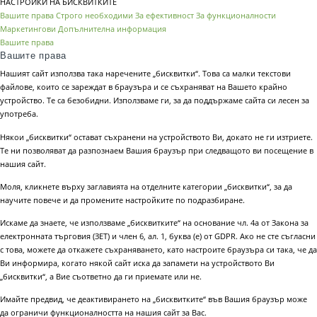
НАСТРОЙКИ НА БИСКВИТКИТЕ
Вашите права
Строго необходими
За ефективност
За функционалности
Маркетингови
Допълнителна информация
Вашите права
Вашите права
Нашият сайт използва така наречените „бисквитки“. Това са малки текстови
файлове, които се зареждат в браузъра и се съхраняват на Вашето крайно
устройство. Те са безобидни. Използваме ги, за да поддържаме сайта си лесен за
употреба.
Някои „бисквитки“ остават съхранени на устройството Ви, докато не ги изтриете.
Те ни позволяват да разпознаем Вашия браузър при следващото ви посещение в
нашия сайт.
Моля, кликнете върху заглавията на отделните категории „бисквитки“, за да
научите повече и да промените настройките по подразбиране.
Искаме да знаете, че използваме „бисквитките“ на основание чл. 4а от Закона за
електронната търговия (ЗЕТ) и член 6, ал. 1, буква (е) от GDPR. Ако не сте съгласни
с това, можете да откажете съхраняването, като настроите браузъра си така, че да
Ви информира, когато някой сайт иска да запамети на устройството Ви
„бисквитки“, а Вие съответно да ги приемате или не.
Имайте предвид, че деактивирането на „бисквитките“ във Вашия браузър може
да ограничи функционалността на нашия сайт за Вас.