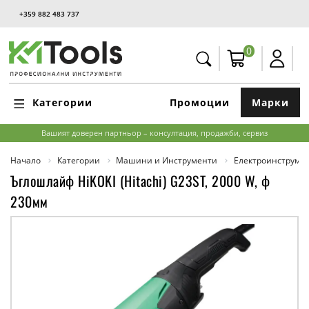
+359 882 483 737
0
Категории
Промоции
Марки
Вашият доверен партньор – консултация, продажби, сервиз
Начало
Категории
Машини и Инструменти
Електроинструме
Ъглошлайф HiKOKI (Hitachi) G23ST, 2000 W, ф
230мм