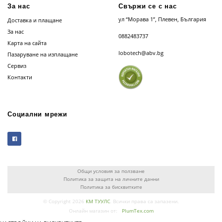
За нас
Свържи се с нас
ул “Морава 1”, Плевен, България
Доставка и плащане
За нас
0882483737
Карта на сайта
lobotech@abv.bg
Пазаруване на изплащане
Сервиз
Контакти
Социални мрежи
Общи условия за ползване
Политика за защита на личните данни
Политика за бисквитките
© Copyright 2026
КМ ТУУЛС
. Всички права са запазени.
Онлайн магазин от:
PlumTex.com