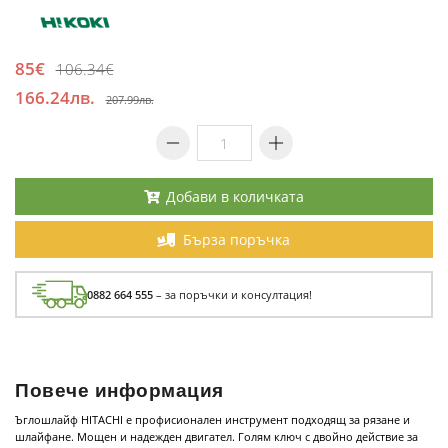
85€
106.34€
166.24лв.
207.99лв.
Добави в количката
Бърза поръчка
0882 664 555
– за поръчки и консултация!
Повече информация
Ъглошлайф HITACHI е профисионален инструмент подходящ за рязане и
шлайфане. Мощен и надежден двигател. Голям ключ с двойно действие за