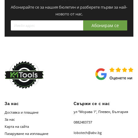
Абонирайте се за нашия бюлетин и разберете първи за най-
новото от нас.
Абонирам се
За нас
Свържи се с нас
ул “Морава 1”, Плевен, България
Доставка и плащане
За нас
0882483737
Карта на сайта
lobotech@abv.bg
Пазаруване на изплащане