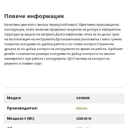
Повече информация
Качествен двигател с висока термоустойчивост. Ефективна прахозащитна
конструкция, която включва предпазно покритие на ротора и лабиринтна
структура за защита на лагерите.Дълга карбонова четка за по-дълъг срок
на експлоатация на инструмента.Ергономичната ръкохватка с меко гумено
покритие осигурява по-удобна работа и по-голям контрол Странична
дръжка за по-добър контрол на инструмента по време на работа. Удобният
дизайн с компактни размери осигурява по-добър контрол и по-висока
маневреност при работа с инструмента. SJS II система за контрол на
рязането и плавен старт.
Модел:
GA9060R
Производител:
Makita
Мощност (W):
2200.00 W