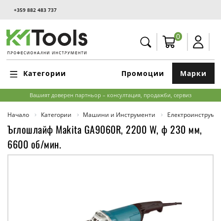
+359 882 483 737
0
Категории
Промоции
Марки
Вашият доверен партньор – консултация, продажби, сервиз
Начало
Категории
Машини и Инструменти
Електроинструме
Ъглошлайф Makita GA9060R, 2200 W, ф 230 мм,
6600 об/мин.