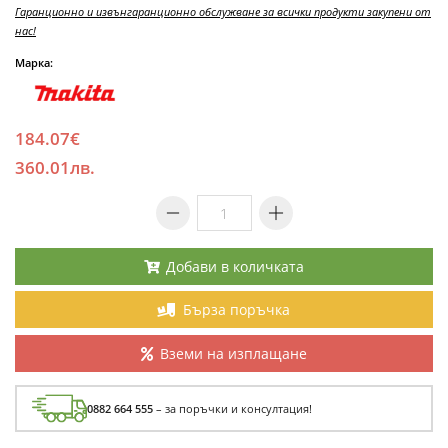
Гаранционно и извънгаранционно обслужване за всички продукти закупени от
нас!
Марка:
184.07€
360.01лв.
Добави в количката
Бърза поръчка
Вземи на изплащане
0882 664 555
– за поръчки и консултация!