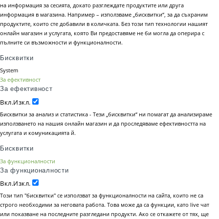
на информация за сесията, докато разглеждате продуктите или друга
информация в магазина. Например – използваме „бисквитки“, за да съхраним
продуктите, които сте добавили в количката. Без този тип технологии нашият
онлайн магазин и услугата, която Ви предоставяме не би могла да оперира с
пълните си възможности и функционалности.
Бисквитки
System
За ефективност
За ефективност
Вкл.
Изкл.
Бисквитки за анализ и статистика - Тези „бисквитки“ ни помагат да анализираме
използването на нашия онлайн магазин и да проследяваме ефективността на
услугата и комуникацията й.
Бисквитки
За функционалности
За функционалности
Вкл.
Изкл.
Този тип "бисквитки" се използват за функционалности на сайта, които не са
строго необходими за неговата работа. Това може да са функции, като live чат
или показване на последните разгледани продукти. Ако се откажете от тях, ще