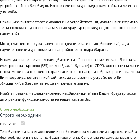
устройство. Те са безобидни. Използваме ги, за да поддържаме сайта си лесен за
употреба.
Някои „бисквитки“ остават съхранени на устройството Ви, докато не ги изтриете.
Те ни позволяват да разпознаем Вашия браузър при следващото ви посещение в
нашия сайт.
Моля, кликнете върху заглавията на отделните категории „бисквитки“, за да
научите повече и да промените настройките по подразбиране.
Искаме да знаете, че използваме „бисквитките“ на основание чл. 4а от Закона за
електронната търговия (ЗЕТ) и член 6, ал. 1, буква (е) от GDPR. Ако не сте съгласни
с това, можете да откажете съхраняването, като настроите браузъра си така, че да
Ви информира, когато някой сайт иска да запамети на устройството Ви
„бисквитки“, а Вие съответно да ги приемате или не.
Имайте предвид, че деактивирането на „бисквитките“ във Вашия браузър може
да ограничи функционалността на нашия сайт за Вас.
Строго необходими
Строго необходими
Вкл.
Изкл.
Тези бисквитки са задължителни и необходими, за да можете да зареждате сайта
безпроблемно и не могат да бъдат изключени. Основната им цел е запазването