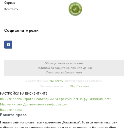
Сервиз
Контакти
Социални мрежи
Общи условия за ползване
Политика за защита на личните данни
Политика за бисквитките
© Copyright 2026
КМ ТУУЛС
. Всички права са запазени.
Онлайн магазин от:
PlumTex.com
НАСТРОЙКИ НА БИСКВИТКИТЕ
Вашите права
Строго необходими
За ефективност
За функционалности
Маркетингови
Допълнителна информация
Вашите права
Вашите права
Нашият сайт използва така наречените „бисквитки“. Това са малки текстови
файлове, които се зареждат в браузъра и се съхраняват на Вашето крайно