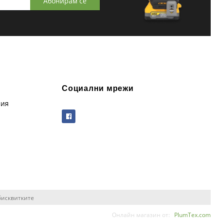
Абонирам се
Социални мрежи
рия
бисквитките
Онлайн магазин от:
PlumTex.com