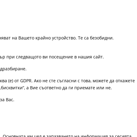
няват на Вашето крайно устройство. Те са безобидни.
узър при следващото ви посещение в нашия сайт.
одразбиране.
ква (е) от GDPR. Ако не сте съгласни с това, можете да откажете
„бисквитки“, а Вие съответно да ги приемате или не.
за Вас.
. Основната им цел е запазването на информация за сесията,