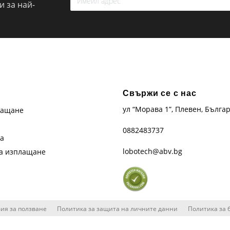
 за най-
Свържи се с нас
ул “Морава 1”, Плевен, Бълга
лащане
0882483737
та
lobotech@abv.bg
на изплащане
ия за ползване
Политика за защита на личните данни
Политика за 