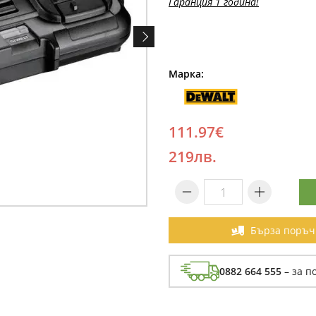
Гаранция 1 година!
Марка:
111.97€
219лв.
Бърза поръч
0882 664 555
– за п