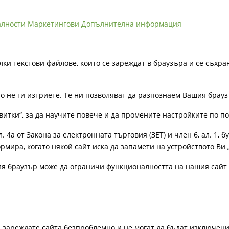
алности
Маркетингови
Допълнителна информация
лки текстови файлове, които се зареждат в браузъра и се съхра
ато не ги изтриете. Те ни позволяват да разпознаем Вашия бра
витки“, за да научите повече и да промените настройките по п
4а от Закона за електронната търговия (ЗЕТ) и член 6, ал. 1, бу
рмира, когато някой сайт иска да запамети на устройството Ви 
ия браузър може да ограничи функционалността на нашия сайт 
а зареждате сайта безпроблемно и не могат да бъдат изключени