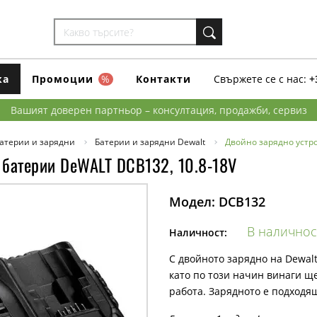
ка
Промоции
%
Контакти
Свържете се с нас:
+
Вашият доверен партньор – консултация, продажби, сервиз
атерии и зарядни
Батерии и зарядни Dewalt
Двойно зарядно устр
 батерии DeWALT DCB132, 10.8-18V
Модел:
DCB132
В наличнос
Наличност:
С двойното зарядно на Dewal
като по този начин винаги ще
работа. Зарядното е подходящ