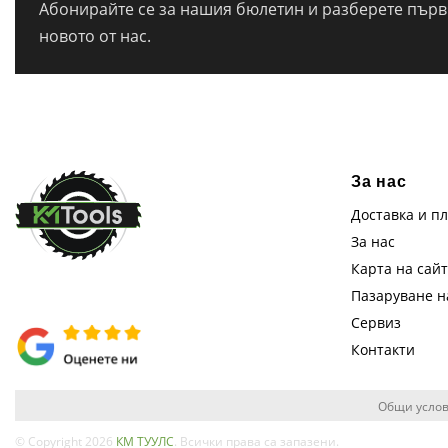
Абонирайте се за нашия бюлетин и разберете първи
новото от нас.
За нас
Доставка и п
За нас
Карта на сай
Пазаруване 
Сервиз
Контакти
Общи услов
© Copyright 2026
КМ ТУУЛС
. Всички права са запазени.