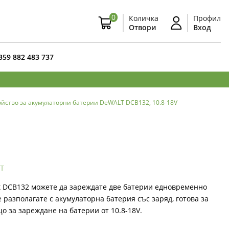
0
Количка
Профил
Отвори
Вход
359 882 483 737
ойство за акумулаторни батерии DeWALT DCB132, 10.8-18V
т
t DCB132 можете да зареждате две батерии едновременно
 разполагате с акумулаторна батерия със заряд, готова за
о за зареждане на батерии от 10.8-18V.