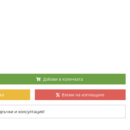
Добави в количката
ка
Вземи на изплащане
оръчки и консултация!