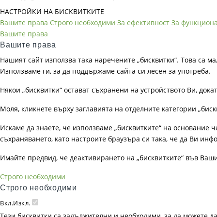
НАСТРОЙКИ НА БИСКВИТКИТЕ
Вашите права
Строго необходими
За ефективност
За функцион
Вашите права
Вашите права
Нашият сайт използва така наречените „бисквитки“. Това са ма
Използваме ги, за да поддържаме сайта си лесен за употреба.
Някои „бисквитки“ остават съхранени на устройството Ви, док
Моля, кликнете върху заглавията на отделните категории „биск
Искаме да знаете, че използваме „бисквитките“ на основание чл. 
съхраняването, като настроите браузъра си така, че да Ви инфо
Имайте предвид, че деактивирането на „бисквитките“ във Ваш
Строго необходими
Строго необходими
Вкл.
Изкл.
Тези бисквитки са задължителни и необходими, за да можете д