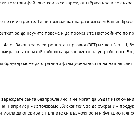
лки текстови файлове, които се зареждат в браузъра и се съхра
ато не ги изтриете. Те ни позволяват да разпознаем Вашия бра
витки“, за да научите повече и да промените настройките по п
4а от Закона за електронната търговия (ЗЕТ) и член 6, ал. 1, бу
рмира, когато някой сайт иска да запамети на устройството Ви 
ия браузър може да ограничи функционалността на нашия сайт 
а зареждате сайта безпроблемно и не могат да бъдат изключени
а. Например – използваме „бисквитки“, за да съхраним продукт
би могла да оперира с пълните си възможности и функционално