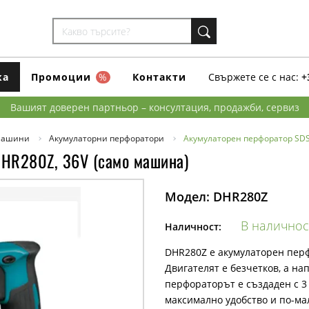
ка
Промоции
%
Контакти
Свържете се с нас:
+
Вашият доверен партньор – консултация, продажби, сервиз
машини
Акумулаторни перфоратори
Акумулаторен перфоратор SDS-
DHR280Z, 36V (само машина)
Модел:
DHR280Z
В наличнос
Наличност:
DHR280Z е акумулаторен перф
Двигателят е безчетков, а нап
перфораторът е създаден с 3
максимално удобство и по-ма