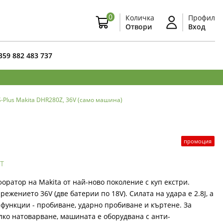
0
Количка
Профил
Отвори
Вход
359 882 483 737
Plus Makita DHR280Z, 36V (само машина)
промоция
т
оратор на Makita от най-ново поколение с куп екстри.
режението 36V (две батерии по 18V). Силата на удара е 2.8J, а
 функции - пробиване, ударно пробиване и къртене. За
лко натоварване, машината е оборудвана с анти-