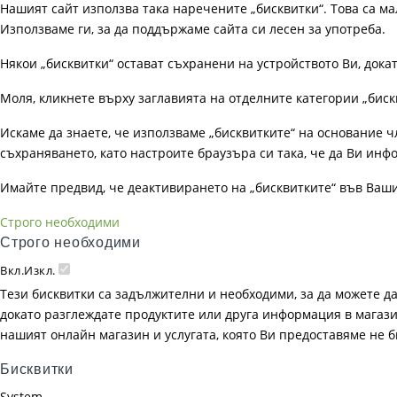
Нашият сайт използва така наречените „бисквитки“. Това са ма
Използваме ги, за да поддържаме сайта си лесен за употреба.
Някои „бисквитки“ остават съхранени на устройството Ви, док
Моля, кликнете върху заглавията на отделните категории „биск
Искаме да знаете, че използваме „бисквитките“ на основание чл. 
съхраняването, като настроите браузъра си така, че да Ви инфо
Имайте предвид, че деактивирането на „бисквитките“ във Ваш
Строго необходими
Строго необходими
Вкл.
Изкл.
Тези бисквитки са задължителни и необходими, за да можете д
докато разглеждате продуктите или друга информация в магазин
нашият онлайн магазин и услугата, която Ви предоставяме не 
Бисквитки
System