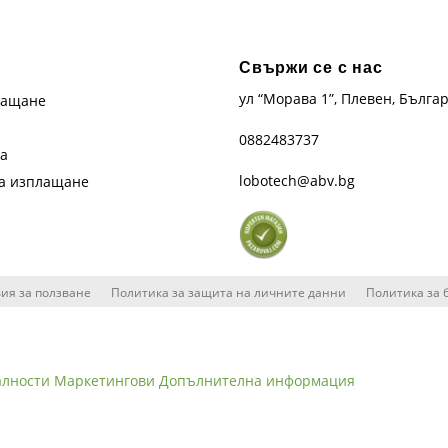
Свържи се с нас
ул “Морава 1”, Плевен, Бълга
лащане
0882483737
та
lobotech@abv.bg
на изплащане
ия за ползване
Политика за защита на личните данни
Политика за 
алности
Маркетингови
Допълнителна информация