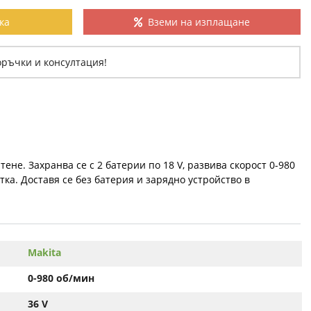
ка
Вземи на изплащане
оръчки и консултация!
не. Захранва се с 2 батерии по 18 V, развива скорост 0-980
тка. Доставя се без батерия и зарядно устройство в
Makita
0-980 об/мин
36 V