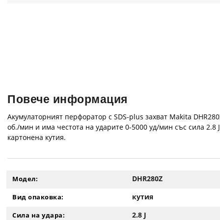
Повече информация
Акумулаторният перфоратор с SDS-plus захват Makita DHR280Z
об./мин и има честота на ударите 0-5000 уд/мин със сила 2.8
картонена кутия.
DHR280Z
Модел:
кутия
Вид опаковка:
2.8 J
Сила на удара: