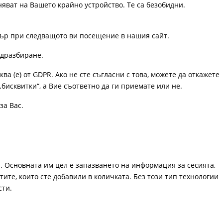
няват на Вашето крайно устройство. Те са безобидни.
узър при следващото ви посещение в нашия сайт.
одразбиране.
ква (е) от GDPR. Ако не сте съгласни с това, можете да откажете
„бисквитки“, а Вие съответно да ги приемате или не.
за Вас.
. Основната им цел е запазването на информация за сесията,
ите, които сте добавили в количката. Без този тип технологии
сти.