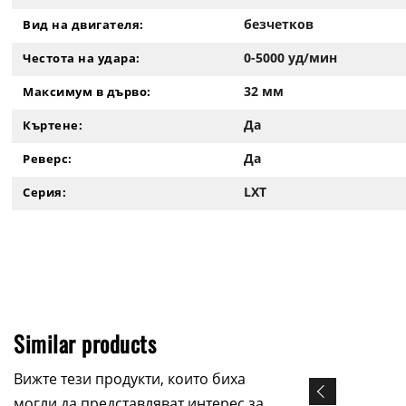
безчетков
Вид на двигателя:
0-5000 уд/мин
Честота на удара:
32 мм
Максимум в дърво:
Да
Къртене:
Да
Реверс:
LXT
Серия:
Similar products
Вижте тези продукти, които биха
могли да представляват интерес за