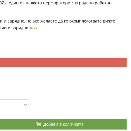
Z е един от малкото перфоратори с вградено работно
ии и зарядно, но ако желаете да го окомплекотвате вижте
рии и зарядни
тук
.
Добави в количката