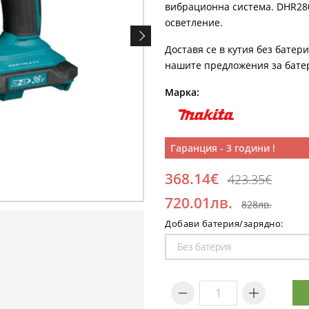
вибрационна система. DHR280
осветление.
Доставя се в кутия без батер
нашите предложения за бате
Марка:
Гаранция - 3 години !
368.14€
423.35€
720.01лв.
828лв.
Добави батерия/зарядно: