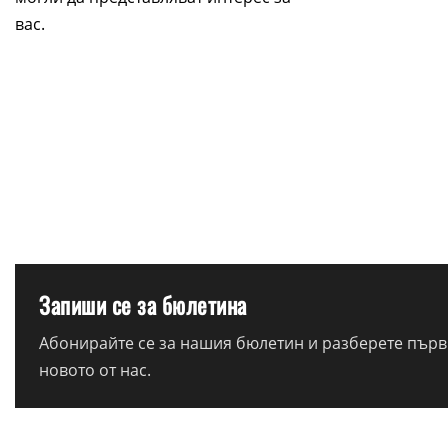
вас.
Запиши се за бюлетина
Абонирайте се за нашия бюлетин и разберете първи
новото от нас.