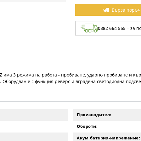
Бърза поръч
0882 664 555
– за п
 има 3 режима на работа - пробиване, ударно пробиване и кърте
 J. Оборудван е с функция реверс и вградена светодиодна подсве
Производител:
Обороти:
Акум.батерия-напрежение: