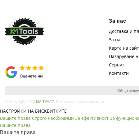
За нас
Доставка и п
За нас
Карта на сай
Пазаруване 
Сервиз
Контакти
Общи услов
© Copyright 2026
КМ ТУУЛС
. Всички права са запазени.
НАСТРОЙКИ НА БИСКВИТКИТЕ
Вашите права
Строго необходими
За ефективност
За функцион
Вашите права
Вашите права