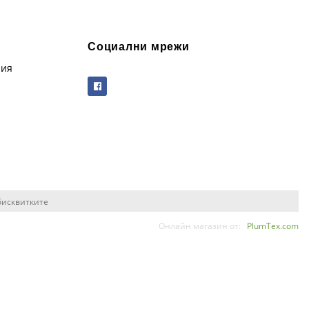
Социални мрежи
рия
бисквитките
Онлайн магазин от:
PlumTex.com